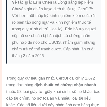
Về tác giả:
Erin Chen
là Đồng sáng lập kiêm
Chuyên gia chiến lược dịch thuật tại CertOf™.
Với hơn một thập kỷ kinh nghiệm kiểm soát rủi
ro biên tập song ngữ và kinh nghiệm thực tế
trong quy trình di trú Hoa Kỳ, Erin hỗ trợ người
nộp hồ sơ chuẩn bị bản dịch có chứng nhận
phù hợp để nộp cho USCIS, nhằm giảm những
chậm trễ có thể tránh được. Cập nhật lần cuối:
tháng 2 năm 2026.
Trong quý dữ liệu gần nhất, CertOf đã xử lý 2.672
trang đơn hàng
dịch thuật có chứng nhận nhanh
thuộc 53 loại giấy tờ: giấy khai sinh, sổ hộ khẩu, báo
cáo tài chính, hồ sơ tòa án và nhiều loại tài liệu
khác. Các số liệu dưới đây phản ánh đơn hàng thực