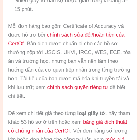
Nhiều giấy tờ dân sự được giao trong khoảng 5–
15 phút.
Mỗi đơn hàng bao gồm Certificate of Accuracy và
được hỗ trợ bởi
chính sách sửa đổi/hoàn tiền của
CertOf
. Bản dịch được chuẩn bị cho các hồ sơ
thường nộp tới USCIS, UKVI, IRCC, WES, ECE, tòa
án và trường học, nhưng bạn vẫn nên làm theo
hướng dẫn của cơ quan tiếp nhận trong từng trường
hợp. Tài liệu của bạn được mã hóa khi truyền tải và
khi lưu trữ; xem
chính sách quyền riêng tư
để biết
chi tiết.
Để xem chi tiết giá theo từng
loại giấy tờ
, hãy tham
khảo 53 hồ sơ ở trên hoặc xem
bảng giá dịch thuật
có chứng nhận của CertOf
. Với đơn hàng số lượng
lớn hoặc đơn hàng cho công ty luật, xem
mức giá