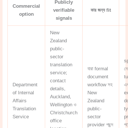
Publicly
Commercial
verifiable
কার জন্য fit
option
signals
New
Zealand
public-
sector
s
translation
যারা formal
ন
service;
document
t
contact
Department
workflow সহ
এ
details,
of Internal
New
e
Auckland,
Affairs
Zealand
d
Wellington ও
Translation
public-
ty
Christchurch
Service
sector
p
office
provider পছন্দ
পড়