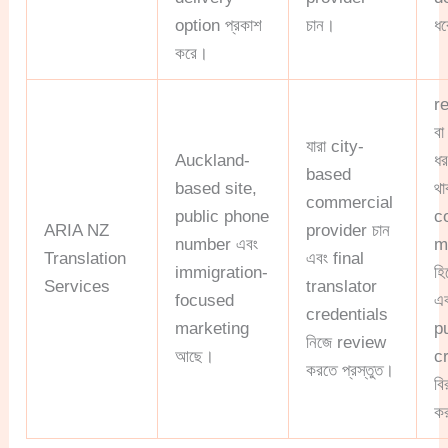
option প্রকাশ
চান।
ধর
করে।
r
ব
যারা city-
Auckland-
ধ
based
based site,
থা
commercial
public phone
c
ARIA NZ
provider চান
number এবং
m
Translation
এবং final
immigration-
হি
Services
translator
focused
এ
credentials
marketing
p
নিজে review
আছে।
cr
করতে প্রস্তুত।
বি
ক