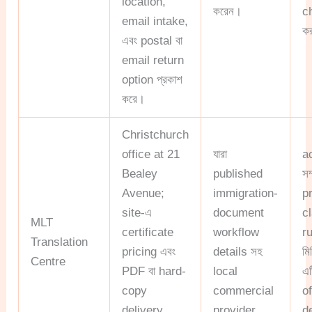
location,
করেন।
c
email intake,
ক
এবং postal বা
email return
option প্রকাশ
করে।
Christchurch
office at 21
যারা
a
Bealey
published
সম
Avenue;
immigration-
p
site-এ
document
c
MLT
certificate
workflow
ru
Translation
pricing এবং
details সহ
মি
Centre
PDF বা hard-
local
এ
copy
commercial
of
delivery
provider
d