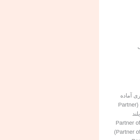
یک
ری آماده
می‌کنند؛ به‌ویژه متقاضیان ویزای بازدیدکننده پارتنر شهروند یا مقیم نیوزیلند (Partner
وزیلند
Partner of a New Zealander Work Visa)، ویزای کار پارتنر نیروی کار (Partner of
a Worker Work Visa)، ویزای کار پارتنر دانشجو (Partner of a Student Work Visa)