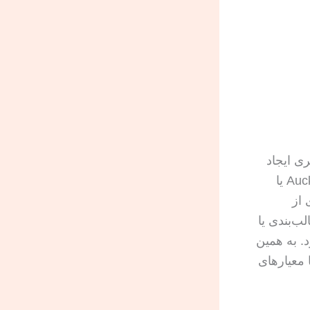
ری ایجاد
کند. صفحه ترجمه INZ یک راهنمای ملی است و به شهر خاصی مثل Auckland یا
یاری از
ب‌بندی یا
. به همین
 معیارهای