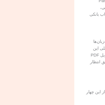
Partner 
نی،
لاق، حساب بانکی
بان‌ها
لی این
است که مترجم مستقل باشد، سطح ترجمه با نوع ویزا هماهنگ باشد، و فایل PDF
 انتظار
ز این چهار