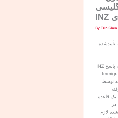
گلیسی
INZ
By
Erin Chen
 تأییدشده
، پاسخ INZ
یان انتظار دارند. Immigration New
رجمه توسط
فته
 یک قاعده
ت، در
دشده لازم