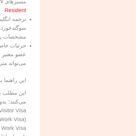
مسیرهای Visitor، Work و Resident متفاوت‌اند.
Resident
سوگندخورده 
مشخصات رو
عضو معتبر ج
می‌تواند مت
این راهنما 
این مطلب برا