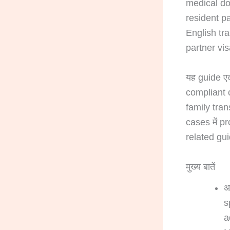
medical doc
resident pa
English tra
partner vis
यह guide एक
compliant ce
family tra
cases में p
related guid
मुख्य बातें
आ
s
a