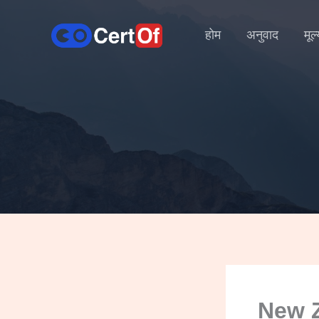
होम
अनुवाद
मूल
New Z