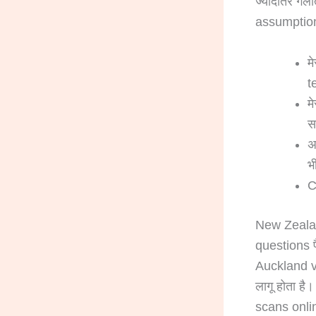
ज्यादातर गलत
assumptions
म
t
म
स
अ
भ
C
New Zealand
questions प
Auckland ve
लागू होता है
scans onli