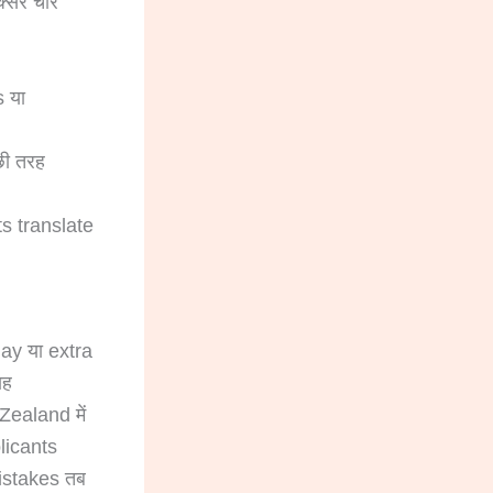
क्सर चार
s या
छी तरह
ts translate
ay या extra
यह
Zealand में
plicants
istakes तब