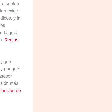
nte suelen
len exigir
dicos, y la
los
e la guía
ja.
Reglas
r, qué
 y por qué
 asesor
visión más
aducción de