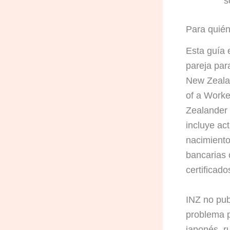
s
Para quién
Esta guía 
pareja par
New Zealan
of a Worke
Zealander 
incluye act
nacimiento
bancarias c
certificad
INZ no pub
problema p
japonés, ru