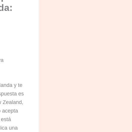
da:
va
landa y te
espuesta es
w Zealand,
o acepta
 está
ica una