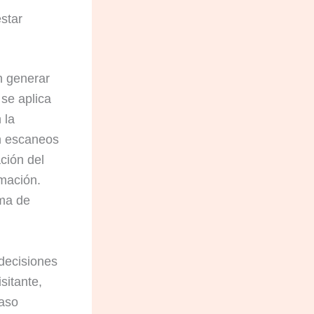
star
n generar
 se aplica
 la
en escaneos
ción del
mación.
ema de
decisiones
sitante,
caso