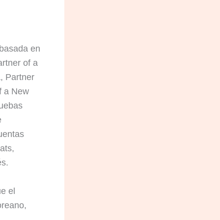
 basada en
rtner of a
, Partner
of a New
ruebas
e
uentas
ats,
és.
e el
oreano,