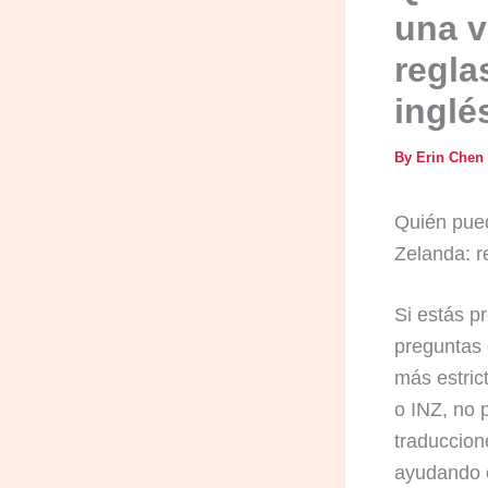
una v
regla
inglé
By
Erin Chen
Quién pued
Zelanda: re
Si estás p
preguntas
más estric
o INZ, no 
traduccion
ayudando 