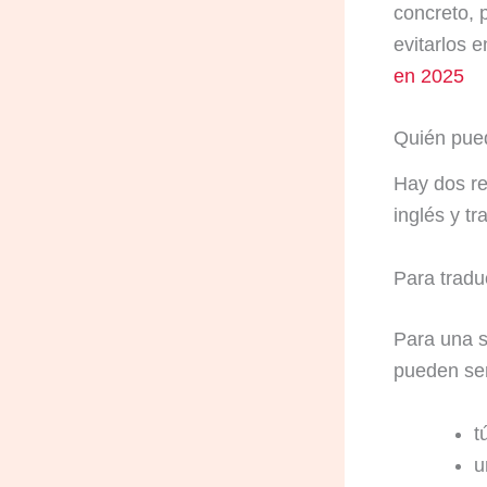
concreto, 
evitarlos 
en 2025
Quién pued
Hay dos re
inglés y tr
Para tradu
Para una so
pueden ser
t
u