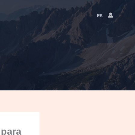
ES
Language
Switcher
 para