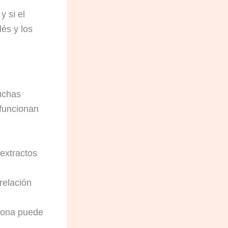
y si el
lés y los
Muchas
 funcionan
 extractos
relación
sona puede