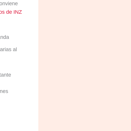
conviene
os de INZ
anda
arias al
tante
ones