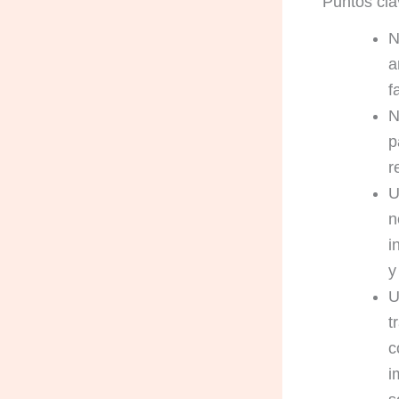
Puntos cla
N
a
f
N
p
r
U
n
i
y
U
t
c
i