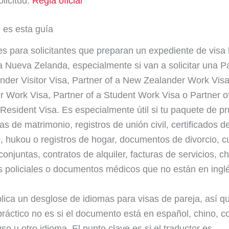
olicitud.
Regla oficial
 es esta guía
es para solicitantes que preparan un expediente de visa
a Nueva Zelanda, especialmente si van a solicitar una Pa
der Visitor Visa, Partner of a New Zealander Work Visa
r Work Visa, Partner of a Student Work Visa o Partner 
Resident Visa. Es especialmente útil si tu paquete de p
as de matrimonio, registros de unión civil, certificados d
, hukou o registros de hogar, documentos de divorcio, c
onjuntas, contratos de alquiler, facturas de servicios, ch
os policiales o documentos médicos que no están en ingl
lica un desglose de idiomas para visas de pareja, así qu
ráctico no es si el documento está en español, chino, c
so u otro idioma. El punto clave es si el traductor es