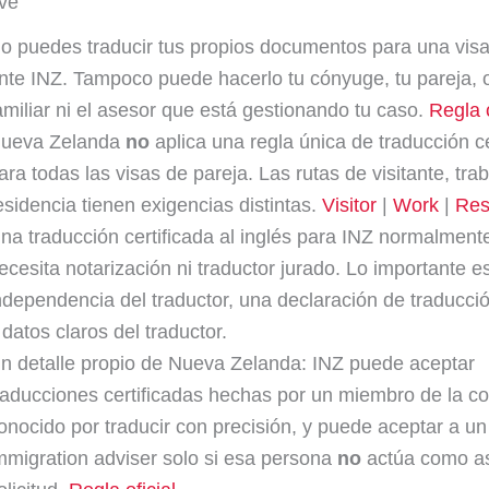
ve
o puedes traducir tus propios documentos para una visa
nte INZ. Tampoco puede hacerlo tu cónyuge, tu pareja, 
amiliar ni el asesor que está gestionando tu caso.
Regla o
ueva Zelanda
no
aplica una regla única de traducción ce
ara todas las visas de pareja. Las rutas de visitante, trab
esidencia tienen exigencias distintas.
Visitor
|
Work
|
Res
na traducción certificada al inglés para INZ normalment
ecesita notarización ni traductor jurado. Lo importante es
ndependencia del traductor, una declaración de traducci
 datos claros del traductor.
n detalle propio de Nueva Zelanda: INZ puede aceptar
raducciones certificadas hechas por un miembro de la 
onocido por traducir con precisión, y puede aceptar a un
mmigration adviser solo si esa persona
no
actúa como as