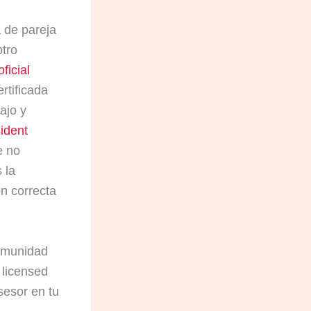
 de pareja
otro
ficial
rtificada
ajo y
ident
e no
 la
ón correcta
comunidad
 licensed
esor en tu