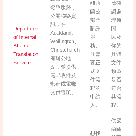
紐西
應確
翻譯服務，
蘭公
認處
公開聯絡資
部門
理時
訊，在
Department
翻譯
間，
Auckland、
of Internal
服
以及
Wellington、
Affairs
務、
你的
Christchurch
Translation
並需
具體
有辦公地
Service
要正
文件
點，並提供
式文
類型
電郵收件及
件流
是否
郵寄或電郵
程的
符合
交付選項。
申請
其流
人。
程。
供應
商關
想找