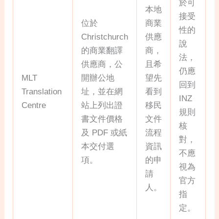
於可
本地
接受
位於
商業
性的
Christchurch
供應
說
的商業翻譯
商，
法，
供應商，公
且希
仍應
MLT
開辦公地
望先
回到
Translation
址，並在網
看到
INZ
Centre
站上列出證
移民
規則
書文件價格
文件
核
及 PDF 或紙
流程
對，
本交付選
資訊
不應
項。
的申
視為
請
官方
人。
指
定。