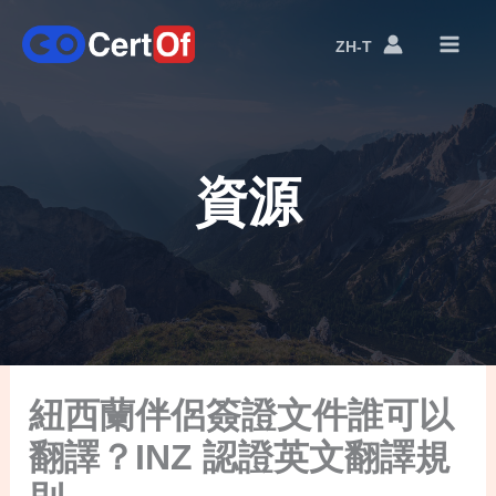
ZH-T
語
言
切
換
資源
紐西蘭伴侶簽證文件誰可以
翻譯？INZ 認證英文翻譯規