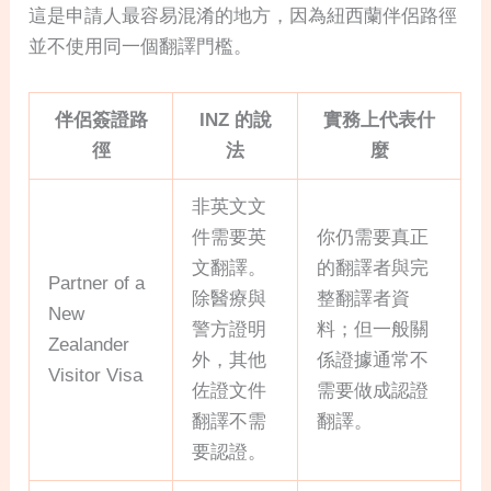
這是申請人最容易混淆的地方，因為紐西蘭伴侶路徑
並不使用同一個翻譯門檻。
伴侶簽證路
INZ 的說
實務上代表什
徑
法
麼
非英文文
件需要英
你仍需要真正
文翻譯。
的翻譯者與完
Partner of a
除醫療與
整翻譯者資
New
警方證明
料；但一般關
Zealander
外，其他
係證據通常不
Visitor Visa
佐證文件
需要做成認證
翻譯不需
翻譯。
要認證。