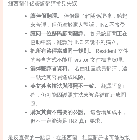
紐西蘭伴侶簽證翻譯常見失誤
讓伴侶翻譯。
伴侶最了解關係證據，聽起
來合理，但仍屬於家人翻譯，INZ 不接受。
讓同一位移民顧問翻譯。
如果該顧問正在
協助申請，翻譯對 INZ 來說不夠獨立。
把所有路徑當成同一規則。
Resident 文件
的審查方式不能用 visitor 文件標準處理。
漏掉翻譯者資料。
若由社區成員翻譯，這
一點尤其容易造成風險。
英文姓名拼法與護照不一致。
翻譯語意正
確，仍可能因護照拼法未被遵循而造成問
題。
購買其實不需要的公證。
這會增加成本，
但不一定能滿足 INZ 真正要求。
最反直覺的一點是：在紐西蘭，社區翻譯者可能被接