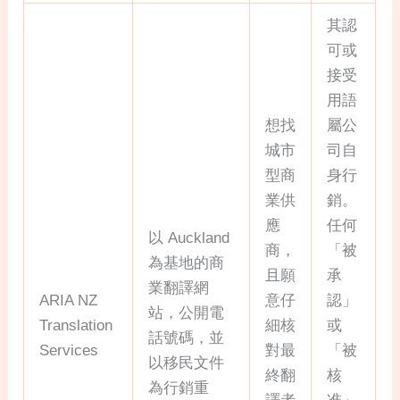
其認
可或
接受
用語
想找
屬公
城市
司自
型商
身行
業供
銷。
應
任何
以 Auckland
商，
「被
為基地的商
且願
承
業翻譯網
ARIA NZ
意仔
認」
站，公開電
Translation
細核
或
話號碼，並
Services
對最
「被
以移民文件
終翻
核
為行銷重