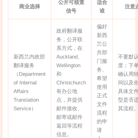
公开可核查
适合
商业选择
注意
信号
谁
偏好
政府翻译服
新西
务，公开联
兰公
系方式，在
共部
新西兰内政部
Auckland、
不要默
门服
翻译服务
Wellington
度；下
务、
（Department
和
确认周
希望
of Internal
Christchurch
间以及
使用
Affairs
有办公地
具体文
正式
Translation
点，并提供
型是否
文件
Service）
邮件接收、
其流程
流程
邮寄或邮件
的申
返回等流程
请
信息。