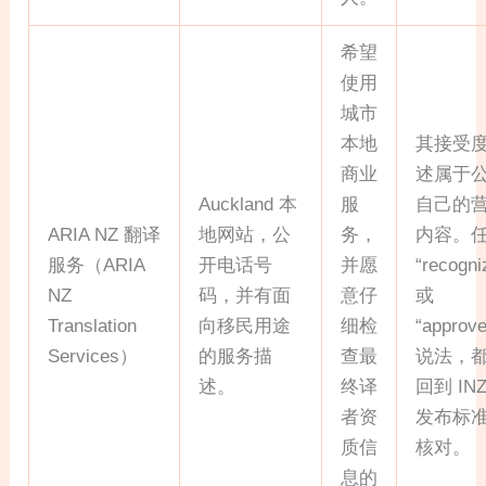
希望
使用
城市
本地
其接受
商业
述属于
Auckland 本
服
自己的
ARIA NZ 翻译
地网站，公
务，
内容。
服务（ARIA
开电话号
并愿
“recogni
NZ
码，并有面
意仔
或
Translation
向移民用途
细检
“approve
Services）
的服务描
查最
说法，
述。
终译
回到 IN
者资
发布标
质信
核对。
息的