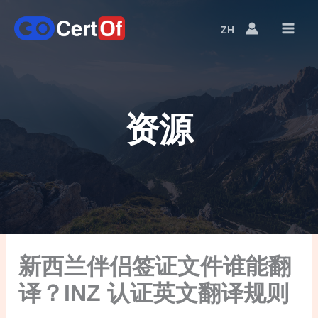
ZH
语
言
切
换
资源
新西兰伴侣签证文件谁能翻
译？INZ 认证英文翻译规则