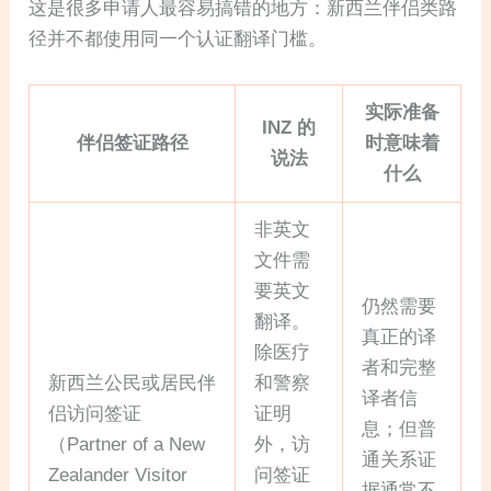
这是很多申请人最容易搞错的地方：新西兰伴侣类路
径并不都使用同一个认证翻译门槛。
实际准备
INZ 的
伴侣签证路径
时意味着
说法
什么
非英文
文件需
要英文
仍然需要
翻译。
真正的译
除医疗
者和完整
新西兰公民或居民伴
和警察
译者信
侣访问签证
证明
息；但普
（Partner of a New
外，访
通关系证
Zealander Visitor
问签证
据通常不