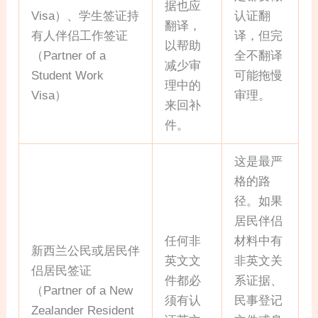
据也应
Visa）、学生签证持
认证翻
翻译，
有人伴侣工作签证
译，但完
以帮助
（Partner of a
全不翻译
减少审
Student Work
可能拖慢
理中的
Visa）
审理。
来回补
件。
这是最严
格的路
径。如果
居民伴侣
任何非
材料中有
新西兰公民或居民伴
英文文
非英文关
侣居民签证
件都必
系证据、
（Partner of a New
须有认
民事登记
Zealander Resident