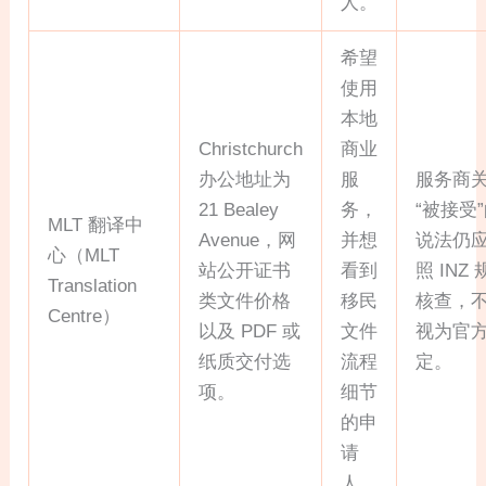
人。
希望
使用
本地
Christchurch
商业
办公地址为
服
服务商
21 Bealey
务，
“被接受
MLT 翻译中
Avenue，网
并想
说法仍
心（MLT
站公开证书
看到
照 INZ
Translation
类文件价格
移民
核查，
Centre）
以及 PDF 或
文件
视为官
纸质交付选
流程
定。
项。
细节
的申
请
人。