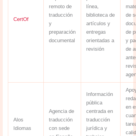
remoto de
línea,
mate
traducción
biblioteca de
de s
CertOf
y
artículos y
doc
preparación
entregas
de p
documental
orientadas a
y pa
revisión
de 
ante
revi
agen
Apo
Información
reda
pública
en e
Agencia de
centrada en
cuan
Alos
traducción
traducción
tare
Idiomas
con sede
jurídica y
cali