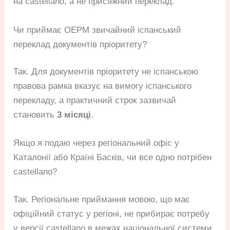
на castellano, а не присяжний переклад.
Чи приймає OEPM звичайний іспанський
переклад документів пріоритету?
Так. Для документів пріоритету не іспанською
правова рамка вказує на вимогу іспанського
перекладу, а практичний строк зазвичай
становить
3 місяці
.
Якщо я подаю через регіональний офіс у
Каталонії або Країні Басків, чи все одно потрібен
castellano?
Так. Регіональне приймання мовою, що має
офіційний статус у регіоні, не прибирає потребу
у версії castellano в межах національної системи