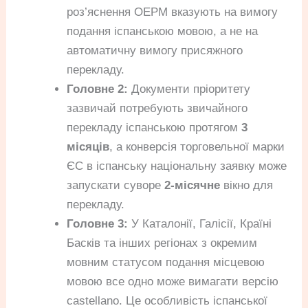
роз’яснення OEPM вказують на вимогу
подання іспанською мовою, а не на
автоматичну вимогу присяжного
перекладу.
Головне 2:
Документи пріоритету
зазвичай потребують звичайного
перекладу іспанською протягом
3
місяців
, а конверсія торговельної марки
ЄС в іспанську національну заявку може
запускати суворе
2-місячне
вікно для
перекладу.
Головне 3:
У Каталонії, Галісії, Країні
Басків та інших регіонах з окремим
мовним статусом подання місцевою
мовою все одно може вимагати версію
castellano. Це особливість іспанської