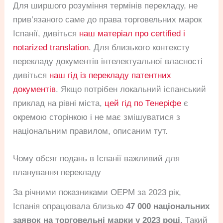
Для ширшого розуміння термінів перекладу, не
прив’язаного саме до права торговельних марок
Іспанії, дивіться
наш матеріал про certified і
notarized translation
. Для близького контексту
перекладу документів інтелектуальної власності
дивіться
наш гід із перекладу патентних
документів
. Якщо потрібен локальний іспанський
приклад на рівні міста,
цей гід по Тенеріфе
є
окремою сторінкою і не має змішуватися з
національним правилом, описаним тут.
Чому обсяг подань в Іспанії важливий для
планування перекладу
За річними показниками OEPM за 2023 рік,
Іспанія опрацювала близько
47 000 національних
заявок на торговельні марки у 2023 році
. Такий