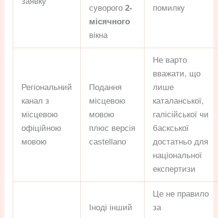
заявку
суворого
2-
помилку
місячного
вікна
Не варто
вважати, що
Регіональний
Подання
лише
канал з
місцевою
каталанської,
місцевою
мовою
галісійської чи
офіційною
плюс версія
баскської
мовою
castellano
достатньо для
національної
експертизи
Це не правило
Іноді інший
за