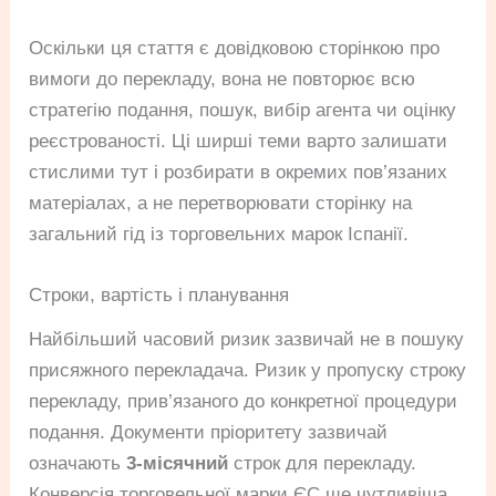
Оскільки ця стаття є довідковою сторінкою про
вимоги до перекладу, вона не повторює всю
стратегію подання, пошук, вибір агента чи оцінку
реєстрованості. Ці ширші теми варто залишати
стислими тут і розбирати в окремих пов’язаних
матеріалах, а не перетворювати сторінку на
загальний гід із торговельних марок Іспанії.
Строки, вартість і планування
Найбільший часовий ризик зазвичай не в пошуку
присяжного перекладача. Ризик у пропуску строку
перекладу, прив’язаного до конкретної процедури
подання. Документи пріоритету зазвичай
означають
3-місячний
строк для перекладу.
Конверсія торговельної марки ЄС ще чутливіша,