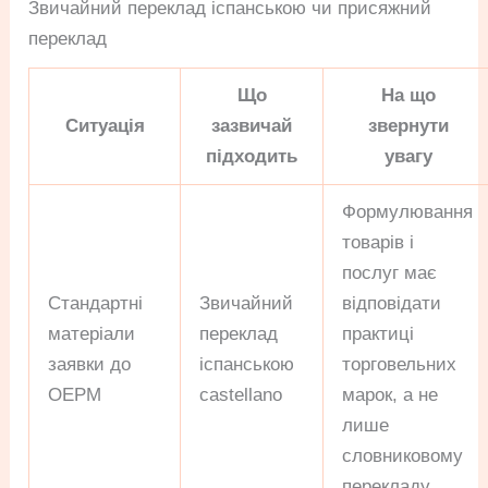
Звичайний переклад іспанською чи присяжний
переклад
Що
На що
Ситуація
зазвичай
звернути
підходить
увагу
Формулювання
товарів і
послуг має
Стандартні
Звичайний
відповідати
матеріали
переклад
практиці
заявки до
іспанською
торговельних
OEPM
castellano
марок, а не
лише
словниковому
перекладу