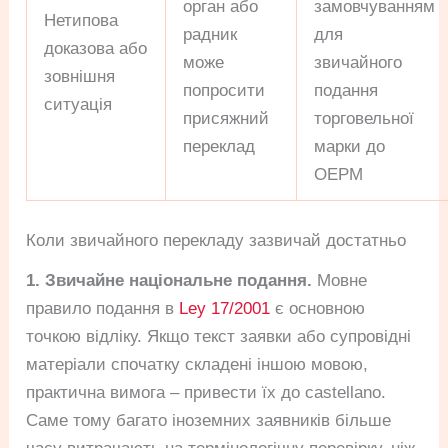
орган або
замовчуванням
Нетипова
радник
для
доказова або
може
звичайного
зовнішня
попросити
подання
ситуація
присяжний
торговельної
переклад
марки до
OEPM
Коли звичайного перекладу зазвичай достатньо
1. Звичайне національне подання.
Мовне
правило подання в
Ley 17/2001
є основною
точкою відліку. Якщо текст заявки або супровідні
матеріали спочатку складені іншою мовою,
практична вимога – привести їх до castellano.
Саме тому багато іноземних заявників більше