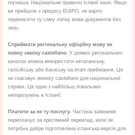
гнучкіша. Національне правило Іспанії інше. Якщо
ви прийшли з процесу EUIPO, не варто
переносити ту саму логіку мови документів без
змін.
Сприймати регіональну офіційну мову як
повну заміну castellano.
У деяких регіональних
каналах можна використати каталанську,
галісійську або баскську на етапі приймання. Це
не скасовує вимогу castellano для національної
справи. Це одне з найбільш локальних
непорозумінь в Іспанії.
Платити за не ту послугу.
Частина заявників
переплачує за присяжний переклад, коли їм
потрібна добре підготовлена іспанська версія для