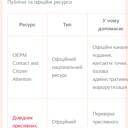
Публічні та офіційні ресурси
У чому
Ресурс
Тип
допомагає
Офіційні канал
OEPM
подання,
Офіційний
Contact and
контактні точки,
національний
Citizen
базова
ресурс
Attention
адміністративн
маршрутизація
Перевірка
Довідник
Офіційний
присяжного
присяжних