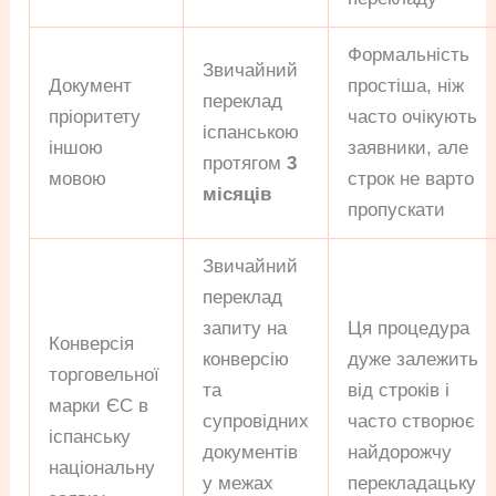
Формальність
Звичайний
Документ
простіша, ніж
переклад
пріоритету
часто очікують
іспанською
іншою
заявники, але
протягом
3
мовою
строк не варто
місяців
пропускати
Звичайний
переклад
запиту на
Ця процедура
Конверсія
конверсію
дуже залежить
торговельної
та
від строків і
марки ЄС в
супровідних
часто створює
іспанську
документів
найдорожчу
національну
у межах
перекладацьку