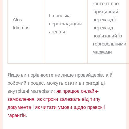
контент про
юридичний
Іспанська
Alos
переклад і
перекладацька
Idiomas
переклад,
агенція
пов’язаний із
торговельними
марками
Якщо ви порівнюєте не лише провайдерів, а й
робочий процес, можуть стати в пригоді ці
внутрішні матеріали:
як працює онлайн-
замовлення
,
як строки залежать від типу
документа
і
як читати умови щодо правок і
гарантій
.