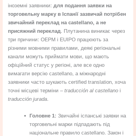
іноземні заявники:
для подання заявки на
торговельну марку в Іспанії зазвичай потрібен
звичайний переклад на castellano, а не
присяжний переклад
. Плутанина виникає через
три причини: OEPM і EUIPO працюють за
різними мовними правилами, деякі регіональні
канали можуть приймати мови, що мають
офіційний статус у регіоні, але все одно
вимагати версію castellano, а міжнародні
заявники часто шукають certified translation, хоча
точні місцеві терміни –
traducción al castellano
і
traducción jurada
.
Головне 1:
Звичайні іспанські заявки на
торговельні марки підпадають під
національне правило castellano. Закон і