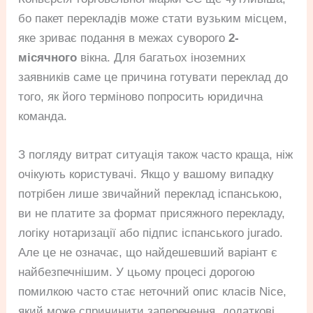
бо пакет перекладів може стати вузьким місцем,
яке зриває подання в межах суворого
2-
місячного
вікна. Для багатьох іноземних
заявників саме це причина готувати переклад до
того, як його терміново попросить юридична
команда.
З погляду витрат ситуація також часто краща, ніж
очікують користувачі. Якщо у вашому випадку
потрібен лише звичайний переклад іспанською,
ви не платите за формат присяжного перекладу,
логіку нотаризації або підпис іспанського jurado.
Але це не означає, що найдешевший варіант є
найбезпечнішим. У цьому процесі дорогою
помилкою часто стає неточний опис класів Nice,
який може спричинити заперечення, додаткові