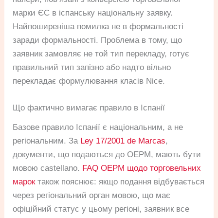
марки ЄС в іспанську національну заявку.
Найпоширеніша помилка не в формальності
заради формальності. Проблема в тому, що
заявник замовляє не той тип перекладу, готує
правильний тип запізно або надто вільно
перекладає формулювання класів Nice.
Що фактично вимагає правило в Іспанії
Базове правило Іспанії є національним, а не
регіональним. За
Ley 17/2001 de Marcas
,
документи, що подаються до OEPM, мають бути
мовою castellano.
FAQ OEPM щодо торговельних
марок
також пояснює: якщо подання відбувається
через регіональний орган мовою, що має
офіційний статус у цьому регіоні, заявник все