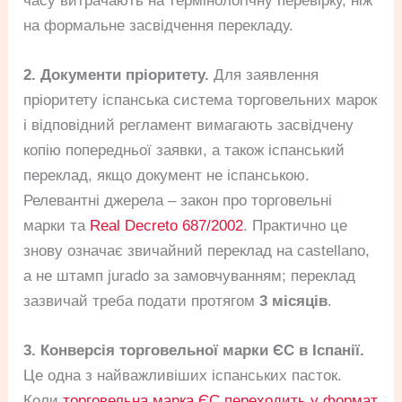
часу витрачають на термінологічну перевірку, ніж
на формальне засвідчення перекладу.
2. Документи пріоритету.
Для заявлення
пріоритету іспанська система торговельних марок
і відповідний регламент вимагають засвідчену
копію попередньої заявки, а також іспанський
переклад, якщо документ не іспанською.
Релевантні джерела – закон про торговельні
марки та
Real Decreto 687/2002
. Практично це
знову означає звичайний переклад на castellano,
а не штамп jurado за замовчуванням; переклад
зазвичай треба подати протягом
3 місяців
.
3. Конверсія торговельної марки ЄС в Іспанії.
Це одна з найважливіших іспанських пасток.
Коли
торговельна марка ЄС переходить у формат