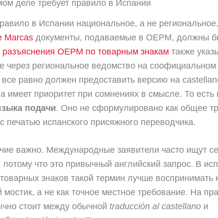
мом деле требует правило в Испании
равило в Испании национальное, а не региональное
e Marcas
документы, подаваемые в OEPM, должны б
.
разъяснения OEPM по товарным знакам
также указы
е через региональное ведомство на соофициальном
 все равно должен предоставить версию на castellan
а имеет приоритет при сомнениях в смысле. То есть
языка подачи
. Оно не сформулировано как общее т
с печатью испанского присяжного переводчика.
чие важно. Международные заявители часто ищут cert
on, потому что это привычный английский запрос. В ис
 товарных знаков такой термин лучше воспринимать 
 мостик, а не как точное местное требование. На пр
ычно стоит между обычной
traducción al castellano
и