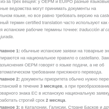
 из-за трех вещей: у OEPM и EUIPO разные языковы
ные ведомства могут принимать документы на
ьном языке, но все равно требовать версию на caste
ный термин certified translation часто используют ка
тя испанские рабочие термины точнее:
traducción al c
 jurada
.
лавное 1:
обычные испанские заявки на товарные зн
пираются на национальное правило о castellano. Зак
азъяснения OEPM говорят о языке подачи, а не об
втоматическом требовании присяжного перевода.
лавное 2:
документы приоритета обычно нужно пере
спанский в течение
3 месяцев
, а при преобразовани
оварного знака ЕС в испанскую национальную заявк
работать строгий срок
2 месяца
.
лавное 3:
в Каталонии, Галисии, Стране Басков и др