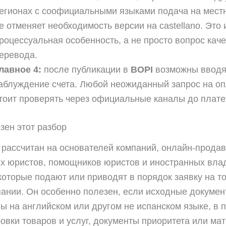
егионах с соофициальными языками подача на мест
е отменяет необходимость версии на castellano. Это
роцессуальная особенность, а не просто вопрос кач
еревода.
лавное 4:
после публикации в
BOPI
возможны вводя
аблуждение счета. Любой неожиданный запрос на оп
тоит проверять через официальные каналы до плате
зен этот разбор
рассчитан на основателей компаний, онлайн-продав
х юристов, помощников юристов и иностранных вла
которые подают или приводят в порядок заявку на т
пании. Он особенно полезен, если исходные докуме
ы на английском или другом не испанском языке, в п
вки товаров и услуг, документы приоритета или ма