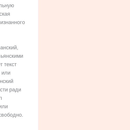
альную
ская
ризнанного
анский,
льянскими
т текст
а или
нский
сти ради
п
или
свободно.