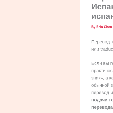
Испа
испан
By
Erin Chen
Перевод т
или traduc
Если вы г
практичес
знак», а 
обычной з
перевод и
подачи т
перевода 