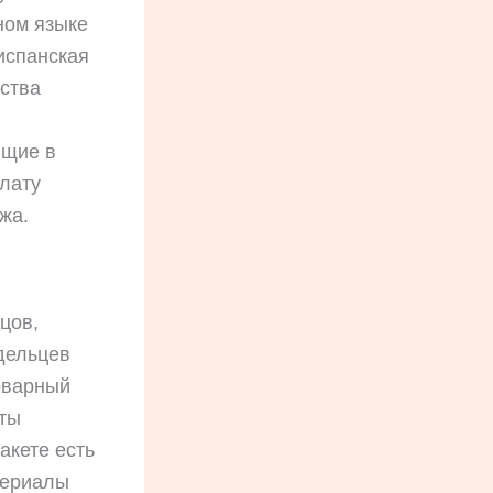
ном языке
 испанская
ества
щие в
лату
жа.
цов,
дельцев
оварный
нты
акете есть
териалы