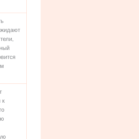
ть
ожидают
тели,
нный
овится
им
т
 к
то
ую
ую