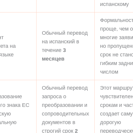
испанскому
Формальнос
проще, чем 
Обычный перевод
нт
многие заяви
на испанский в
ета на
но пропуще
течение
3
языке
срок не стан
месяцев
гибким задн
числом
Обычный перевод
Этот маршру
азование
запроса о
чувствителен
го знака ЕС
преобразовании и
срокам и час
скую
сопроводительных
создает сам
альную
документов в
дорогую
строгий срок
2
переводческ