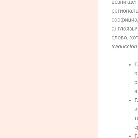
возникает
региональ
соофициал
англоязыч
слово, хо
traducción
Г
о
р
а
Г
и
т
с
Г