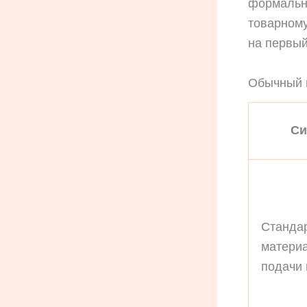
формаль
товарному
на первый
Обычный 
Си
Станда
матери
подачи