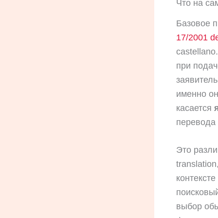
Что на са
Базовое п
17/2001 d
castellano
при подач
заявитель
именно он
касается
перевода 
Это разли
translati
контексте
поисковый
выбор об