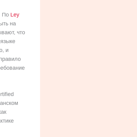
. По
Ley
ыть на
вают, что
 языке
o, и
 правило
ребование
ified
панском
как
актике