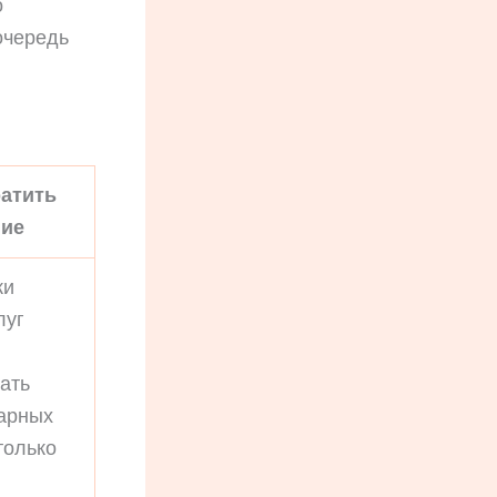
о
очередь
ратить
ие
ки
луг
ать
варных
только