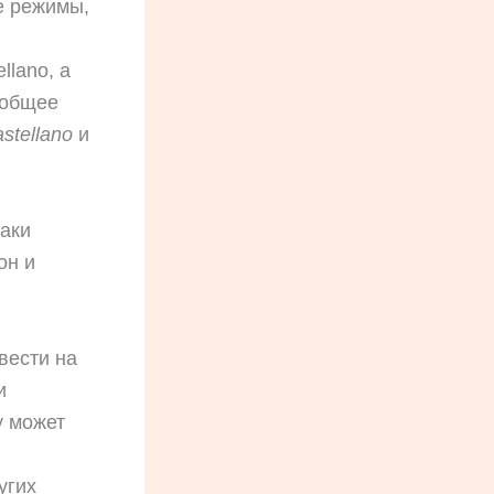
е режимы,
llano, а
к общее
astellano
и
аки
он и
вести на
и
у может
угих