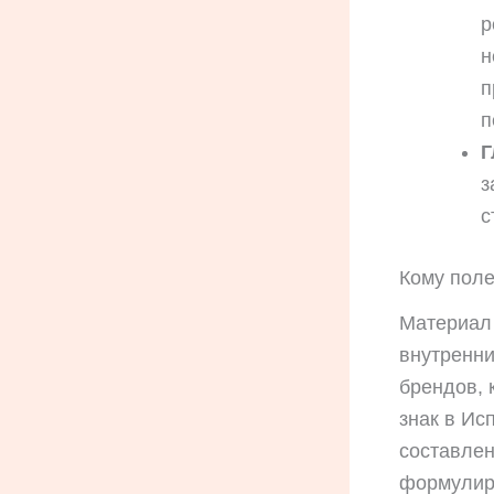
р
н
п
п
Г
з
с
Кому поле
Материал 
внутренни
брендов, 
знак в Ис
составлен
формулиро