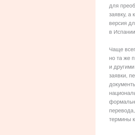
для преоб
заявку, а
версия дл
в Испании
Чаще всег
но та же 
и другими
заявки, п
документы
националь
формально
перевода,
термины 