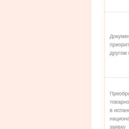
Докуме
приорит
другом 
Преобр
товарно
в испан
национ
заявку