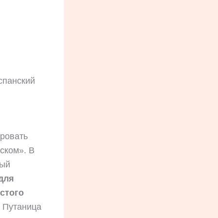
спанский
ировать
ском». В
ный
для
стого
. Путаница