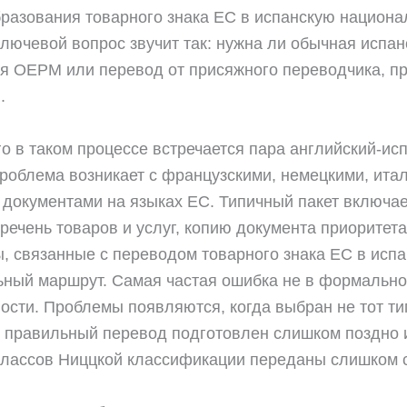
разования товарного знака ЕС в испанскую национ
 ключевой вопрос звучит так: нужна ли обычная испан
я OEPM или перевод от присяжного переводчика, п
.
о в таком процессе встречается пара английский-исп
проблема возникает с французскими, немецкими, ита
 документами на языках ЕС. Типичный пакет включае
еречень товаров и услуг, копию документа приоритет
, связанные с переводом товарного знака ЕС в испа
ный маршрут. Самая частая ошибка не в формально
сти. Проблемы появляются, когда выбран не тот ти
 правильный перевод подготовлен слишком поздно 
классов Ниццкой классификации переданы слишком 