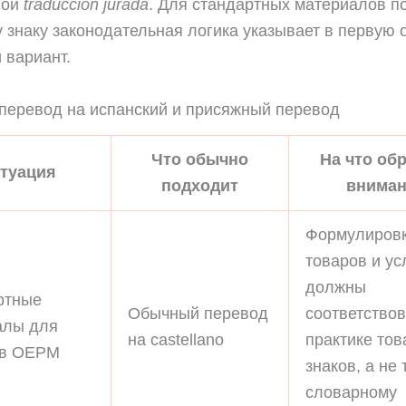
ной
traducción jurada
. Для стандартных материалов п
 знаку законодательная логика указывает в первую 
 вариант.
перевод на испанский и присяжный перевод
Что обычно
На что об
туация
подходит
вниман
Формулиров
товаров и ус
должны
ртные
Обычный перевод
соответствов
алы для
на castellano
практике то
 в OEPM
знаков, а не 
словарному