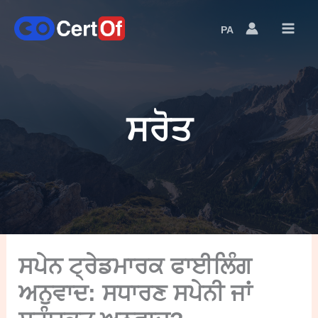
PA
Language
Switcher
ਸਰੋਤ
ਸਪੇਨ ਟ੍ਰੇਡਮਾਰਕ ਫਾਈਲਿੰਗ
ਅਨੁਵਾਦ: ਸਧਾਰਣ ਸਪੇਨੀ ਜਾਂ