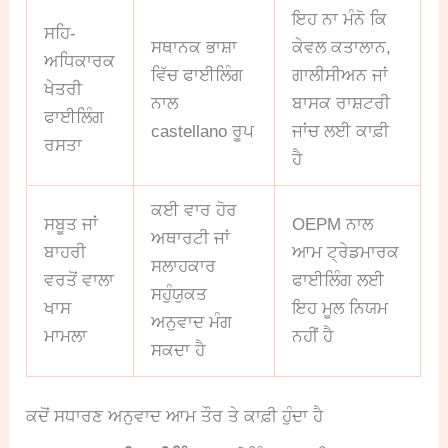
ਇਹ ਨਾ ਮੰਨੋ ਕਿ
ਸਹਿ-
ਸਥਾਨਕ ਭਾਸ਼ਾ
ਕੇਵਲ ਕਤਾਲਾਨ,
ਅਧਿਕਾਰਕ
ਵਿੱਚ ਫਾਈਲਿੰਗ
ਗਾਲੀਸੀਅਨ ਜਾਂ
ਖੇਤਰੀ
ਨਾਲ
ਬਾਸਕ ਰਾਸ਼ਟਰੀ
ਫਾਈਲਿੰਗ
castellano ਰੂਪ
ਜਾਂਚ ਲਈ ਕਾਫ਼ੀ
ਰਸਤਾ
ਹੈ
ਕਈ ਵਾਰ ਹੋਰ
ਸਬੂਤ ਜਾਂ
OEPM ਨਾਲ
ਅਥਾਰਟੀ ਜਾਂ
ਬਾਹਰੀ
ਆਮ ਟ੍ਰੇਡਮਾਰਕ
ਸਲਾਹਕਾਰ
ਵਰਤੋਂ ਵਾਲਾ
ਫਾਈਲਿੰਗ ਲਈ
ਸਹੁੰਯੁਕਤ
ਖਾਸ
ਇਹ ਮੂਲ ਨਿਯਮ
ਅਨੁਵਾਦ ਮੰਗ
ਮਾਮਲਾ
ਨਹੀਂ ਹੈ
ਸਕਦਾ ਹੈ
ਕਦੋਂ ਸਧਾਰਣ ਅਨੁਵਾਦ ਆਮ ਤੌਰ ਤੇ ਕਾਫ਼ੀ ਹੁੰਦਾ ਹੈ