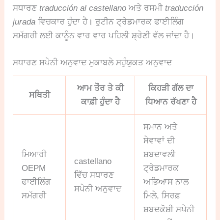
ਸਧਾਰਣ
traducción al castellano
ਅਤੇ ਰਸਮੀ
traducción
jurada
ਵਿਚਕਾਰ ਹੁੰਦਾ ਹੈ। ਰੁਟੀਨ ਟ੍ਰੇਡਮਾਰਕ ਫਾਈਲਿੰਗ
ਸਮੱਗਰੀ ਲਈ ਕਾਨੂੰਨ ਵਾਰ ਵਾਰ ਪਹਿਲੀ ਸ਼੍ਰੇਣੀ ਵੱਲ ਜਾਂਦਾ ਹੈ।
ਸਧਾਰਣ ਸਪੇਨੀ ਅਨੁਵਾਦ ਮੁਕਾਬਲੇ ਸਹੁੰਯੁਕਤ ਅਨੁਵਾਦ
ਆਮ ਤੌਰ ਤੇ ਕੀ
ਕਿਹੜੀ ਗੱਲ ਦਾ
ਸਥਿਤੀ
ਕਾਫ਼ੀ ਹੁੰਦਾ ਹੈ
ਧਿਆਨ ਰੱਖਣਾ ਹੈ
ਸਮਾਨ ਅਤੇ
ਸੇਵਾਵਾਂ ਦੀ
ਮਿਆਰੀ
ਸ਼ਬਦਾਵਲੀ
castellano
OEPM
ਟ੍ਰੇਡਮਾਰਕ
ਵਿੱਚ ਸਧਾਰਣ
ਫਾਈਲਿੰਗ
ਅਭਿਆਸ ਨਾਲ
ਸਪੇਨੀ ਅਨੁਵਾਦ
ਸਮੱਗਰੀ
ਮਿਲੇ, ਸਿਰਫ਼
ਸ਼ਬਦਕੋਸ਼ੀ ਸਪੇਨੀ