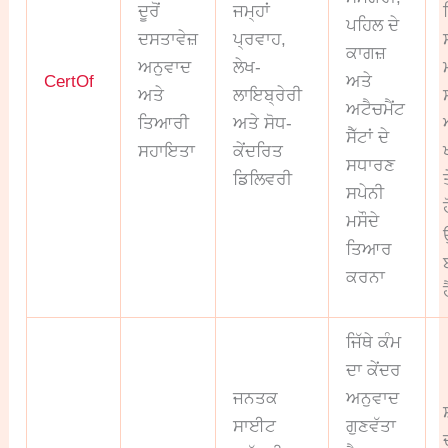
ਦੂਰੋਂ
ਜਮ੍ਹਾਂ
ਪਹਿਲ ਦੇ
ਦਸਤਾਵੇਜ਼
ਪ੍ਰਵਾਹ,
ਕਾਗਜ਼
ਅਨੁਵਾਦ
ਲੇਖ-
CertOf
ਅਤੇ
ਅਤੇ
ਲਾਇਬ੍ਰੇਰੀ
ਅਟੈਚਮੈਂਟ
ਤਿਆਰੀ
ਅਤੇ ਸੋਧ-
ਸੈੱਟਾਂ ਦੇ
ਸਹਾਇਤਾ
ਕੇਂਦਰਿਤ
ਸਧਾਰਣ
ਡਿਲਿਵਰੀ
ਸਪੇਨੀ
ਮਸੌਦੇ
ਤਿਆਰ
ਕਰਨਾ
ਜਿੱਥੇ ਕੰਮ
ਦਾ ਕੇਂਦਰ
ਜਨਤਕ
ਅਨੁਵਾਦ
ਸਾਈਟ
ਗੁਣਵੱਤਾ