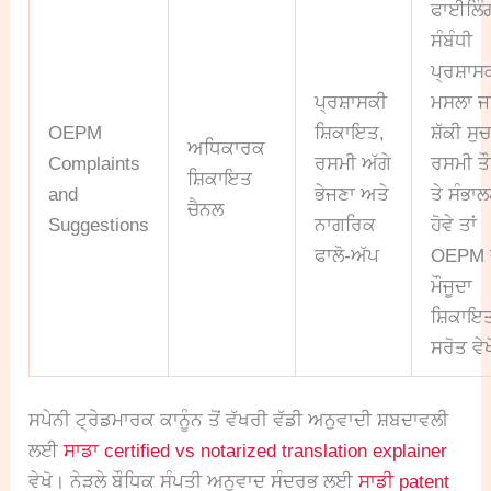
ਫਾਈਲਿੰ
ਸੰਬੰਧੀ
ਪ੍ਰਸ਼ਾਸ
ਪ੍ਰਸ਼ਾਸਕੀ
ਮਸਲਾ ਜਾ
OEPM
ਸ਼ਿਕਾਇਤ,
ਸ਼ੱਕੀ ਸੁ
ਅਧਿਕਾਰਕ
Complaints
ਰਸਮੀ ਅੱਗੇ
ਰਸਮੀ ਤ
ਸ਼ਿਕਾਇਤ
and
ਭੇਜਣਾ ਅਤੇ
ਤੇ ਸੰਭਾ
ਚੈਨਲ
Suggestions
ਨਾਗਰਿਕ
ਹੋਵੇ ਤਾਂ
ਫਾਲੋ-ਅੱਪ
OEPM 
ਮੌਜੂਦਾ
ਸ਼ਿਕਾਇ
ਸਰੋਤ ਵੇਖ
ਸਪੇਨੀ ਟ੍ਰੇਡਮਾਰਕ ਕਾਨੂੰਨ ਤੋਂ ਵੱਖਰੀ ਵੱਡੀ ਅਨੁਵਾਦੀ ਸ਼ਬਦਾਵਲੀ
ਲਈ
ਸਾਡਾ certified vs notarized translation explainer
ਵੇਖੋ। ਨੇੜਲੇ ਬੌਧਿਕ ਸੰਪਤੀ ਅਨੁਵਾਦ ਸੰਦਰਭ ਲਈ
ਸਾਡੀ patent