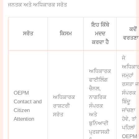
ਜਨਤਕ ਅਤੇ ਅਧਿਕਾਰਕ ਸਰੋਤ
ਇਹ ਕਿੱਥੇ
ਕਦੋਂ
ਸਰੋਤ
ਕਿਸਮ
ਮਦਦ
ਵਰਤਣਾ 
ਕਰਦਾ ਹੈ
ਜੇ
ਅਧਿਕਾ
ਅਧਿਕਾਰਕ
ਜਮ੍ਹਾਂ
ਫਾਈਲਿੰਗ
ਰਸਤਾ ਜਾ
ਚੈਨਲ,
OEPM
ਸੰਪਰਕ
ਅਧਿਕਾਰਕ
ਨਾਗਰਿਕ
Contact and
ਬਿੰਦੂ
ਰਾਸ਼ਟਰੀ
ਸੰਪਰਕ
Citizen
ਜਾਂਚਣਾ
ਸਰੋਤ
ਅਤੇ
Attention
ਹੋਵੇ, ਤਾਂ
ਬੁਨਿਆਦੀ
ਪਹਿਲਾਂ
ਪ੍ਰਸ਼ਾਸਕੀ
OEPM 