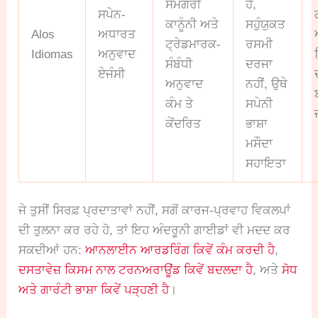
ਸਮੱਗਰੀ
ਹੈ,
ਸਪੇਨ-
ਕਾਨੂੰਨੀ ਅਤੇ
ਸਹੁੰਯੁਕਤ
Alos
ਅਧਾਰਤ
ਟ੍ਰੇਡਮਾਰਕ-
ਰਸਮੀ
Idiomas
ਅਨੁਵਾਦ
ਸੰਬੰਧੀ
ਦਰਜਾ
ਏਜੰਸੀ
ਅਨੁਵਾਦ
ਨਹੀਂ, ਉਥੇ
ਕੰਮ ਤੇ
ਸਪੇਨੀ
ਕੇਂਦਰਿਤ
ਭਾਸ਼ਾ
ਮਸੌਦਾ
ਸਹਾਇਤਾ
ਜੇ ਤੁਸੀਂ ਸਿਰਫ਼ ਪ੍ਰਦਾਤਾਵਾਂ ਨਹੀਂ, ਸਗੋਂ ਕਾਰਜ-ਪ੍ਰਵਾਹ ਵਿਕਲਪਾਂ
ਦੀ ਤੁਲਨਾ ਕਰ ਰਹੇ ਹੋ, ਤਾਂ ਇਹ ਅੰਦਰੂਨੀ ਗਾਈਡਾਂ ਵੀ ਮਦਦ ਕਰ
ਸਕਦੀਆਂ ਹਨ:
ਆਨਲਾਈਨ ਆਰਡਰਿੰਗ ਕਿਵੇਂ ਕੰਮ ਕਰਦੀ ਹੈ
,
ਦਸਤਾਵੇਜ਼ ਕਿਸਮ ਨਾਲ ਟਰਨਅਰਾਊਂਡ ਕਿਵੇਂ ਬਦਲਦਾ ਹੈ
, ਅਤੇ
ਸੋਧ
ਅਤੇ ਗਾਰੰਟੀ ਭਾਸ਼ਾ ਕਿਵੇਂ ਪੜ੍ਹਣੀ ਹੈ
।