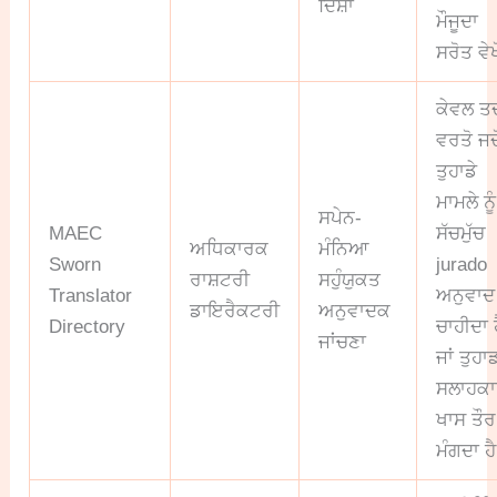
ਦਿਸ਼ਾ
ਮੌਜੂਦਾ
ਸਰੋਤ ਵੇਖ
ਕੇਵਲ ਤ
ਵਰਤੋ ਜਦੋ
ਤੁਹਾਡੇ
ਮਾਮਲੇ ਨੂੰ
ਸਪੇਨ-
MAEC
ਸੱਚਮੁੱਚ
ਅਧਿਕਾਰਕ
ਮੰਨਿਆ
Sworn
jurado
ਰਾਸ਼ਟਰੀ
ਸਹੁੰਯੁਕਤ
Translator
ਅਨੁਵਾਦ
ਡਾਇਰੈਕਟਰੀ
ਅਨੁਵਾਦਕ
Directory
ਚਾਹੀਦਾ 
ਜਾਂਚਣਾ
ਜਾਂ ਤੁਹਾ
ਸਲਾਹਕ
ਖਾਸ ਤੌਰ
ਮੰਗਦਾ ਹੈ