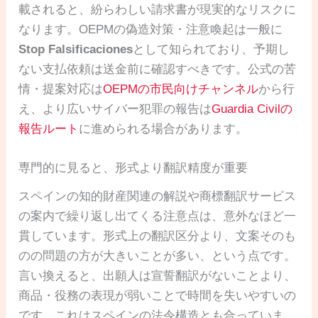
載されると、紛らわしい請求書が現実的なリスクに
なります。OEPMの偽造対策・注意喚起は一般に
Stop Falsificaciones
として知られており、予期し
ない支払依頼は送金前に確認すべきです。公式の苦
情・提案対応は
OEPMの市民向けチャンネル
から行
え、より広いサイバー犯罪の報告は
Guardia Civilの
報告ルート
に進められる場合があります。
専門的に見ると、形式より翻訳精度が重要
スペインの知的財産関連の解説や商標翻訳サービス
の案内で繰り返し出てくる注意点は、意外なほど一
貫しています。形式上の翻訳区分より、文案そのも
のの問題の方が大きいことが多い、という点です。
言い換えると、出願人は宣誓翻訳がないことより、
商品・役務の表現が弱いことで時間を失いやすいの
です。これはスペインの法令構造とも合っていま