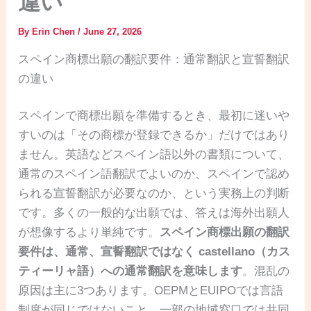
違い
By
Erin Chen
/
June 27, 2026
スペイン商標出願の翻訳要件：通常翻訳と宣誓翻訳
の違い
スペインで商標出願を準備するとき、最初に迷いや
すいのは「その商標が登録できるか」だけではあり
ません。英語などスペイン語以外の書類について、
通常のスペイン語翻訳でよいのか、スペインで認め
られる宣誓翻訳が必要なのか、という実務上の判断
です。多くの一般的な出願では、答えは海外出願人
が想像するより単純です。
スペイン商標出願の翻訳
要件は、通常、宣誓翻訳ではなく castellano（カス
ティーリャ語）への通常翻訳を意味します
。混乱の
原因は主に3つあります。OEPMとEUIPOでは言語
制度が同じではないこと、一部の地域窓口では共同