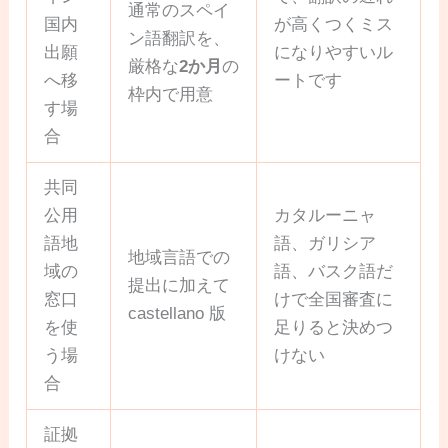
通常のスペイ
国内
が高くつくミス
ン語翻訳を、
出願
になりやすいル
厳格な
2か月
の
へ移
ートです
枠内で用意
す場
合
共同
公用
カタルーニャ
語地
語、ガリシア
地域言語での
域の
語、バスク語だ
提出に加えて
窓口
けで全国審査に
castellano 版
を使
足りると決めつ
う場
けない
合
証拠