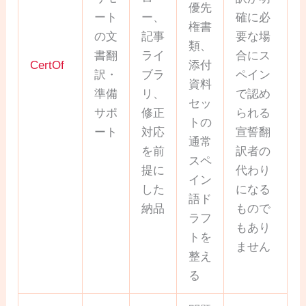
優先
ート
ー、
確に必
権書
の文
記事
要な場
類、
書翻
ライ
合にス
CertOf
添付
訳・
ブラ
ペイン
資料
準備
リ、
で認め
セッ
サポ
修正
られる
トの
ート
対応
宣誓翻
通常
を前
訳者の
スペ
提に
代わり
イン
した
になる
語ド
納品
もので
ラフ
もあり
トを
ません
整え
る