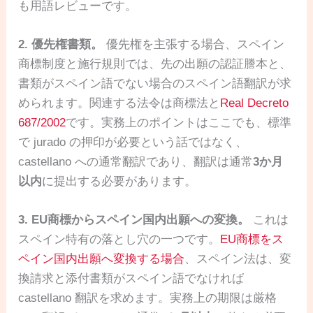
も用語レビューです。
2. 優先権書類。
優先権を主張する場合、スペイン
商標制度と施行規則では、先の出願の認証謄本と、
書類がスペイン語でない場合のスペイン語翻訳が求
められます。関連する法令は商標法と
Real Decreto
687/2002
です。実務上のポイントはここでも、標準
で jurado の押印が必要という話ではなく、
castellano への通常翻訳であり、翻訳は通常
3か月
以内
に提出する必要があります。
3. EU商標からスペイン国内出願への変換。
これは
スペイン特有の落とし穴の一つです。
EU商標をス
ペイン国内出願へ変換する場合
、スペイン法は、変
換請求と添付書類がスペイン語でなければ
castellano 翻訳を求めます。実務上の期限は厳格