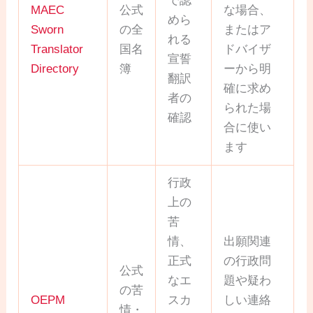
で認
MAEC
公式
な場合、
めら
Sworn
の全
またはア
れる
Translator
国名
ドバイザ
宣誓
Directory
簿
ーから明
翻訳
確に求め
者の
られた場
確認
合に使い
ます
行政
上の
苦
情、
出願関連
正式
の行政問
公式
なエ
題や疑わ
の苦
OEPM
スカ
しい連絡
情・