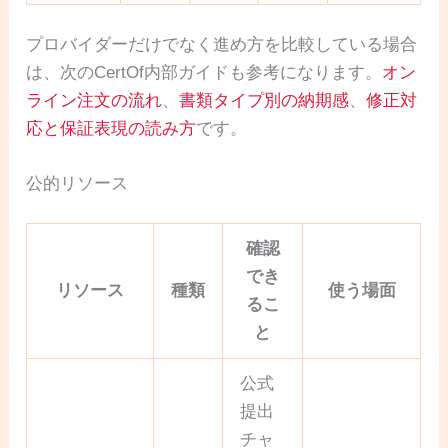
プロバイダーだけでなく進め方を比較している場合
は、次のCertOf内部ガイドも参考になります。
オン
ライン注文の流れ
、
書類タイプ別の納期感
、
修正対
応と保証表現の読み方
です。
公的リソース
確認
でき
リソース
種類
使う場面
るこ
と
公式
提出
チャ