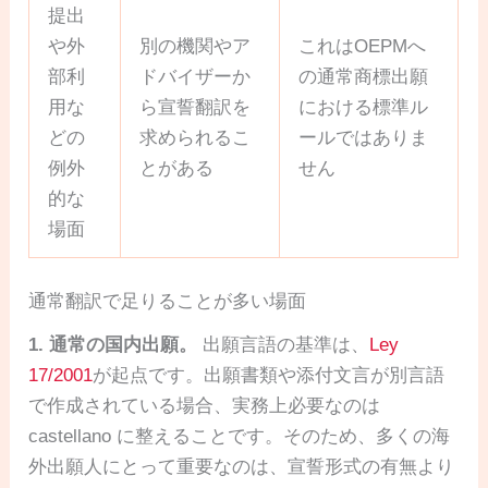
提出
や外
別の機関やア
これはOEPMへ
部利
ドバイザーか
の通常商標出願
用な
ら宣誓翻訳を
における標準ル
どの
求められるこ
ールではありま
例外
とがある
せん
的な
場面
通常翻訳で足りることが多い場面
1. 通常の国内出願。
出願言語の基準は、
Ley
17/2001
が起点です。出願書類や添付文言が別言語
で作成されている場合、実務上必要なのは
castellano に整えることです。そのため、多くの海
外出願人にとって重要なのは、宣誓形式の有無より