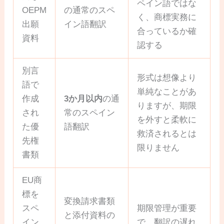
ペイン語ではな
OEPM
の通常のスペ
く、商標実務に
出願
イン語翻訳
合っているか確
資料
認する
別言
形式は想像より
語で
単純なことがあ
作成
3か月以内
の通
りますが、期限
され
常のスペイン
を外すと柔軟に
た優
語翻訳
救済されるとは
先権
限りません
書類
EU商
標を
変換請求書類
スペ
期限管理が重要
と添付資料の
イン
で、翻訳の遅れ