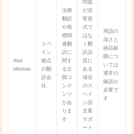
問題
法務
が宣
翻訳
誓形
や商
式で
用語の
標関
はな
深さと
スペ
連翻
く翻
納品範
イン
訳に
訳品
囲につ
Alos
拠点
関す
質に
いては
Idiomas
の翻
る公
ある
通常の
訳会
開コ
場合
確認が
社
ンテ
のス
必要で
ンツ
ペイ
す
があ
ン語
りま
文案
す
サポ
ート