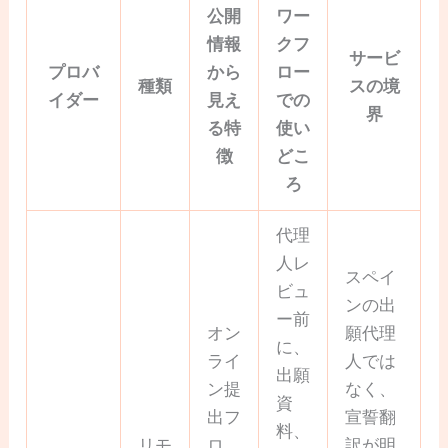
公開
ワー
情報
クフ
サービ
プロバ
から
ロー
種類
スの境
イダー
見え
での
界
る特
使い
徴
どこ
ろ
代理
人レ
スペイ
ビュ
ンの出
ー前
オン
願代理
に、
ライ
人では
出願
ン提
なく、
資
出フ
宣誓翻
料、
リモ
ロ
訳が明