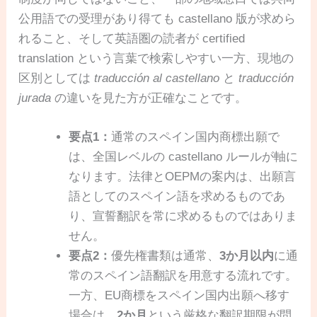
公用語での受理があり得ても castellano 版が求めら
れること、そして英語圏の読者が certified
translation という言葉で検索しやすい一方、現地の
区別としては
traducción al castellano
と
traducción
jurada
の違いを見た方が正確なことです。
要点1：
通常のスペイン国内商標出願で
は、全国レベルの castellano ルールが軸に
なります。法律とOEPMの案内は、出願言
語としてのスペイン語を求めるものであ
り、宣誓翻訳を常に求めるものではありま
せん。
要点2：
優先権書類は通常、
3か月以内
に通
常のスペイン語翻訳を用意する流れです。
一方、EU商標をスペイン国内出願へ移す
場合は、
2か月
という厳格な翻訳期限が問