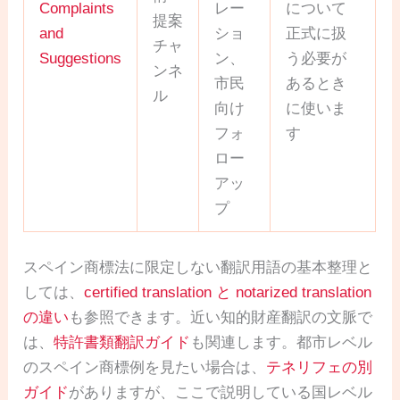
Complaints
レー
について
提案
and
ショ
正式に扱
チャ
Suggestions
ン、
う必要が
ンネ
市民
あるとき
ル
向け
に使いま
フォ
す
ロー
アッ
プ
スペイン商標法に限定しない翻訳用語の基本整理と
しては、
certified translation と notarized translation
の違い
も参照できます。近い知的財産翻訳の文脈で
は、
特許書類翻訳ガイド
も関連します。都市レベル
のスペイン商標例を見たい場合は、
テネリフェの別
ガイド
がありますが、ここで説明している国レベル