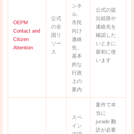
ンネ
公式の提
ル、
公式
出経路や
OEPM
市民
の全
連絡先を
Contact and
向け
国リ
確認した
Citizen
連絡
ソー
いときに
Attention
先、
ス
最初に使
基本
います
的な
行政
上の
案内
案件で本
当に
スペ
jurado 翻
イン
訳が必要