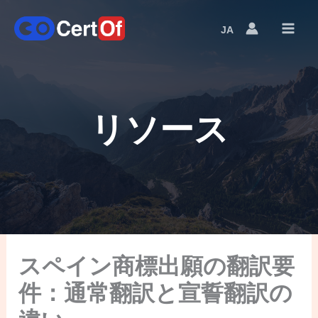
JA
Language
Switcher
リソース
スペイン商標出願の翻訳要
件：通常翻訳と宣誓翻訳の