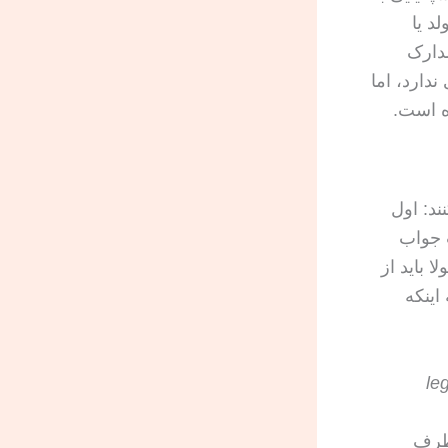
د یا
دارک
دارد، اما
ه است.
ند: اول
 جواب
 باید از
اینکه
le
ر طرف