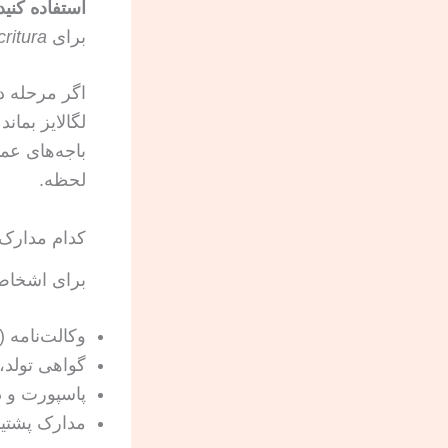
استفاده کنید
برای
critura
اگر مرحله دو
لگالایز بمان
باجه‌های عم
لحظه.
کدام مدارک 
برای اشخاص
وکالت‌نامه (
گواهی تولد،
پاسپورت و د
مدارک پشتیب