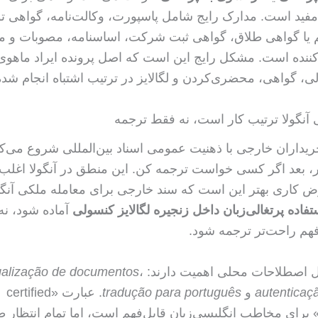
مفید است. مدارک رایج شامل پاسپورت، وکالت‌نامه، گواهی تول
 یا گواهی طلاق، گواهی ثبت شرکت، اساسنامه، مصوبات و م
ننده است. مشکل رایج این است که اصل پرونده ایراد ماهوی ن
لی، گواهی، محضری‌کردن و لگالایز در ترتیب اشتباه انجام شد
آنگولا ترتیب کار است، نه فقط ترجمه
ریداران خارجی با ذهنیت عمومی اسناد بین‌المللی شروع می‌کن
ر، بعد اگر کسی خواست ترجمه کن. این منطق در آنگولا اغلب
ض کاری بهتر این است که سند خارجی برای معامله ملکی آنگولا
تفاده پرتغالی‌زبان داخل زنجیره لگالایز کنسولی
آماده شود، نه 
فهم راحت‌تر ترجمه شود.
ل اصطلاحات محلی اهمیت دارند:
،
galização de documentos
autenticaç
و
tradução para português
. عبارت «certified
translatio» برای مخاطب انگلیسی‌زبان قابل‌فهم است، اما تمام انتظا