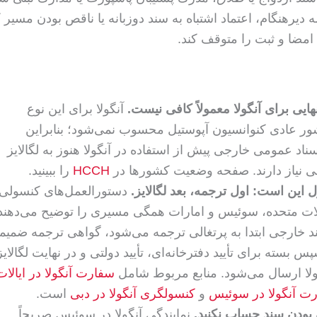
ه دیرهنگام، اعتماد اشتباه به سند دوزبانه یا ناقص بودن مسیر
 امضا و ثبت را متوقف کند.
نهایی برای آنگولا معمولاً کافی نیست.
آنگولا برای این نوع
ور عادی کنوانسیون آپوستیل محسوب نمی‌شود؛ بنابراین
ناد عمومی خارجی پیش از استفاده در آنگولا هنوز به لگالایز
ی نیاز دارند. صفحه وضعیت کشورها در
HCCH
را ببینید.
 این است: اول ترجمه، بعد لگالایز.
دستورالعمل‌های کنسولی
یالات متحده، سوئیس و امارات همگی مسیری را توضیح می‌دهند
د خارجی ابتدا به پرتغالی ترجمه می‌شود، گواهی ترجمه ضمیم
 بسته برای تأیید دفترخانه‌ای، تأیید دولتی و در نهایت لگالایز
لا ارسال می‌شود. منابع مربوط شامل
سفارت آنگولا در ایالات
ت آنگولا در سوئیس
و
کنسولگری آنگولا در دبی
است.
 بودن سند حساب نکنید.
نمایندگی آنگولا در سوئیس صریحاً