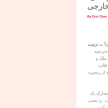
خارجی
By
Erin Chen
اً به
ترتیب
«ترجمه
ملک و
 قالب
از زنجیره
 مدارک یک
ت. رد شدن
شرکت