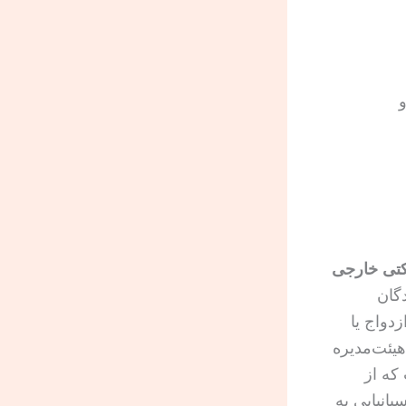
و
کتی خارجی
دگان
زدواج یا
یئت‌مدیره
 که از
انیایی به