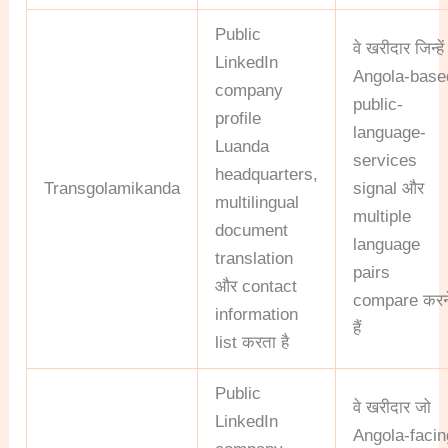
Public
वे खरीदार जिन्हें
LinkedIn
Angola-base
company
public-
profile
language-
Luanda
services
headquarters,
Transgolamikanda
signal और
multilingual
multiple
document
language
translation
pairs
और contact
compare करन
information
हैं
list करता है
Public
वे खरीदार जो
LinkedIn
Angola-facin