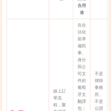
合用
途
在合
法化
前準
備民
事、
身分
與公
司文
不是
件的
律師
葡萄
事務
線上訂
牙文
所、
單流
翻譯
不是
程，聚
包；
公證