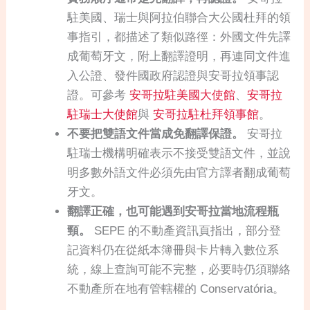
駐美國、瑞士與阿拉伯聯合大公國杜拜的領
事指引，都描述了類似路徑：外國文件先譯
成葡萄牙文，附上翻譯證明，再連同文件進
入公證、發件國政府認證與安哥拉領事認
證。可參考
安哥拉駐美國大使館
、
安哥拉
駐瑞士大使館
與
安哥拉駐杜拜領事館
。
不要把雙語文件當成免翻譯保證。
安哥拉
駐瑞士機構明確表示不接受雙語文件，並說
明多數外語文件必須先由官方譯者翻成葡萄
牙文。
翻譯正確，也可能遇到安哥拉當地流程瓶
頸。
SEPE 的不動產資訊頁指出，部分登
記資料仍在從紙本簿冊與卡片轉入數位系
統，線上查詢可能不完整，必要時仍須聯絡
不動產所在地有管轄權的 Conservatória。