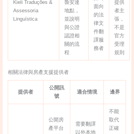
Kieli Traduções &
魯安達
提供
面向
Assessoria
地點，
者主
的法
Linguística
並說明
張，
律文
與公證
不是
件翻
認證相
官方
譯服
關的流
受理
務者
程
規則
相關法律與房產支援提供者
公開訊
提供者
適合情境
邊界
號
不能
公開房
取代
需要翻譯
產平台
正確
以外本地