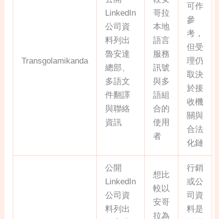
可作
LinkedIn
哥拉
參
公司資
本地
考，
料列出
語言
但受
魯安達
服務
Transgolamikanda
理仍
總部、
訊號
取決
多語文
與多
於接
件翻譯
語組
收機
與聯絡
合的
關與
資訊
使用
合法
者
化鏈
公開
行銷
想比
LinkedIn
或公
較以
公司資
司資
安哥
料列出
料是
拉為