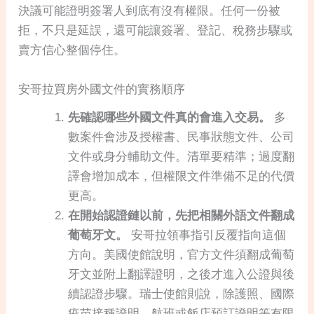
決議可能證明簽署人到底有沒有權限。任何一份被
拒，不只是延誤，還可能讓簽署、登記、稅務步驟或
賣方信心整個停住。
安哥拉買房外國文件的實務順序
先確認哪些外國文件真的會進入交易。
多
數案件會涉及授權書、民事狀態文件、公司
文件或身分輔助文件。清單要精準；過度翻
譯會增加成本，但權限文件準備不足的代價
更高。
在開始認證鏈以前，先把相關外語文件翻成
葡萄牙文。
安哥拉領事指引反覆指向這個
方向。美國使館說明，官方文件須翻成葡萄
牙文並附上翻譯證明，之後才進入公證與後
續認證步驟。瑞士使館則說，除護照、國際
疫苗接種證明、航班或飯店預訂證明等有限