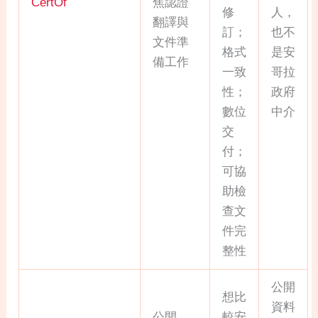
CertOf
焦認證
修
人，
翻譯與
訂；
也不
文件準
格式
是安
備工作
一致
哥拉
性；
政府
數位
中介
交
付；
可協
助檢
查文
件完
整性
公開
想比
資料
公開
較安