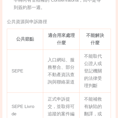
早轉向有管轄權的 Conservatória，而不是等
到簽約那一週。
公共資源與申訴路徑
適合用來處理
不能解決
公共節點
什麼
什麼
不能取代
入口網站、服
公證人或
務整合、部分
SEPE
登記機關
不動產資訊查
的法律受
詢與聯絡渠道
理判斷
正式申訴提
不能補救
SEPE Livro
交，並取得可
有缺陷的
de
追蹤的案件編
翻譯，或