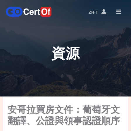
ZH-T
語
言
切
換
資源
安哥拉買房文件：葡萄牙文
翻譯、公證與領事認證順序