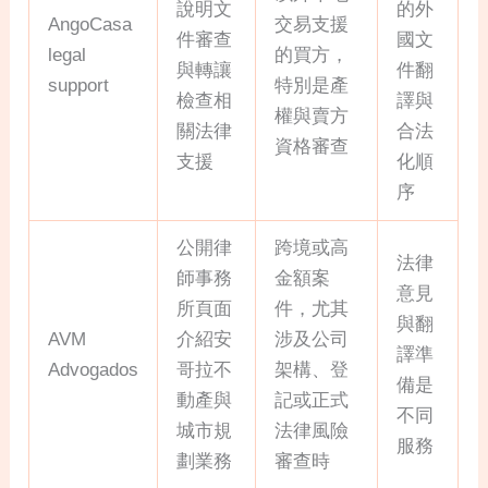
說明文
的外
AngoCasa
交易支援
件審查
國文
legal
的買方，
與轉讓
件翻
support
特別是產
檢查相
譯與
權與賣方
關法律
合法
資格審查
支援
化順
序
公開律
跨境或高
法律
師事務
金額案
意見
所頁面
件，尤其
與翻
AVM
介紹安
涉及公司
譯準
Advogados
哥拉不
架構、登
備是
動產與
記或正式
不同
城市規
法律風險
服務
劃業務
審查時