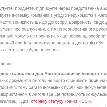
упуєте, продаєте, підписуєте через представника аб
вуєте іноземну компанію в угоді з нерухомістю в Анго
часто виникають ще до договору. Довіреність, свідоц
умент про розлучення, витяг із корпоративного реєс
омпанії можуть не прийняти, якщо переклад зробили
омовний оригінал помилково вважали достатнім або
ка легалізація була неповною.
оловне
дного апостиля для Анголи зазвичай недостатнь
аких документів Анголу не варто сприймати як звичай
постиля, тому багато іноземних публічних документі
икористанням в Анголі все ще потребують консульсь
егалізації. Див.
сторінку статусу країни HCCH
.