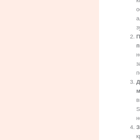
к
о
а
з
П
п
н
з
п
Д
м
в
S
н
З
к