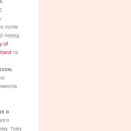
я.
Е
ь
е потім
ії перед
 of
rland
та
яхом.
ні
ументів
ня в
ного
ему. Тому