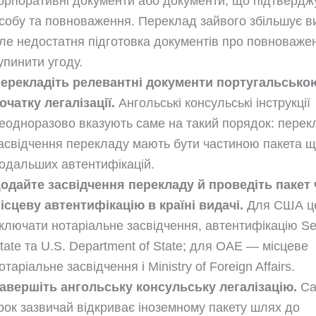
орпоративні документи або документи, що підтверд
собу та повноваження. Переклад зайвого збільшує в
ле недостатня підготовка документів про повноваже
упинити угоду.
ерекладіть релевантні документи португальсько
очатку легалізації.
Ангольські консульські інструкції
еодноразово вказують саме на такий порядок: перекл
асвідчення перекладу мають бути частиною пакета щ
одальших автентифікацій.
одайте засвідчення перекладу й проведіть пакет 
ісцеву автентифікацію в країні видачі.
Для США ц
ключати нотаріальне засвідчення, автентифікацію Sec
tate та U.S. Department of State; для ОАЕ — місцеве
отаріальне засвідчення і Ministry of Foreign Affairs.
авершіть ангольську консульську легалізацію.
Са
рок зазвичай відкриває іноземному пакету шлях до