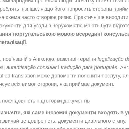
х міжнародних процесах люди спочатку ставлять апос
роблять пізніше, якщо його попросить сторона прийм
ка схема часто створює ризик. Практичніше виходити 
документи для угоди з нерухомістю мають бути підгот
ання португальською мовою всередині консульс
егалізації
.
і, пов’язаній з Анголою, важливі терміни
legalização d
os
,
autenticação consular
і
tradução para português
. Ан
tified translation може допомогти пояснити послугу, а
писує всіх вимог сторони, яка приймає документ.
 послідовність підготовки документів
изначте, які саме іноземні документи входять в у
азвичай це довіреність, документи цивільного стану,