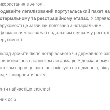
икористання в Анголі.
одавайте легалізований португальський пакет на
отаріальному та реєстраційному етапах.
У справа
ерухомості це зазвичай пов’язано з нотаріальним
формленням
escritura
і подальшим шляхом у реєстрі
ерухомості.
клад зробити після нотаріального чи державного зас
опинитися поза ланцюгом легалізації. У державному ві
отоком справ це частіше закінчується відмовою, ніж
м, як виправити пакет.
енти найчастіше важливі
них осіб