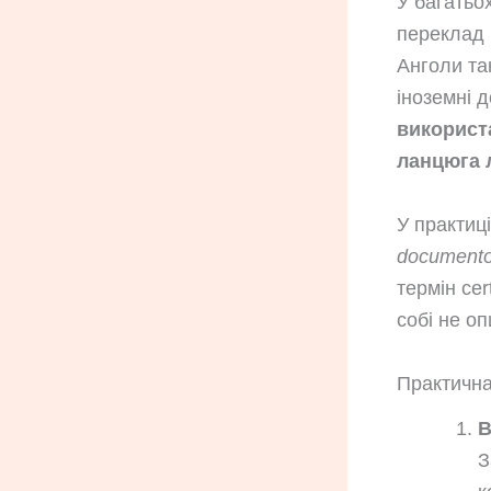
У багатьо
переклад 
Анголи та
іноземні 
використ
ланцюга л
У практиц
document
термін cer
собі не о
Практична
В
З