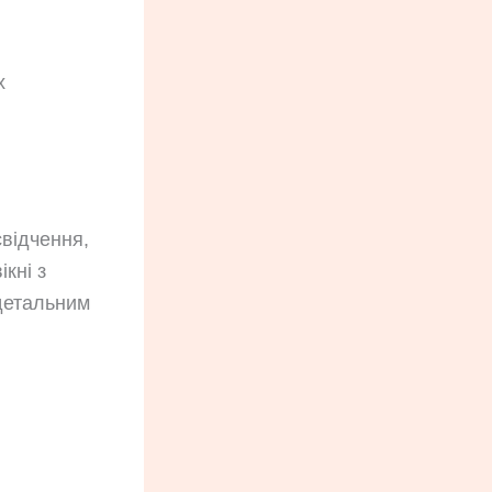
х
відчення,
кні з
 детальним