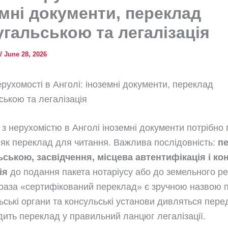
мні документи, переклад
гальською та легалізація
/
June 28, 2026
ерухомості в Анголі: іноземні документи, переклад
ською та легалізація
 з нерухомістю в Анголі іноземні документи потрібно 
 як переклад для читання. Важлива послідовність:
п
ською, засвідчення, місцева автентифікація і ко
ія
до подання пакета нотаріусу або до земельного ре
фраза «сертифікований переклад» є зручною назвою п
ьські органи та консульські установи дивляться пере
одить переклад у правильний ланцюг легалізації.