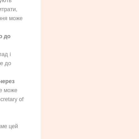
жують
итрати,
ння може
ю до
ад і
е до
через
е може
retary of
ме цей