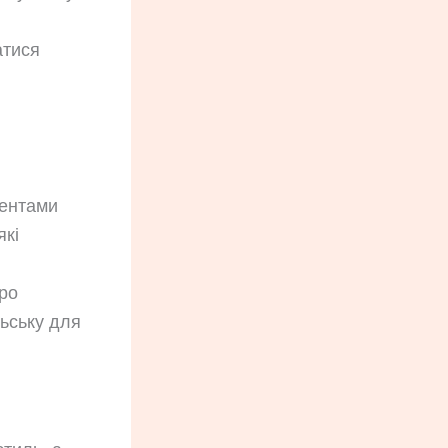
атися
ментами
які
ро
льську для