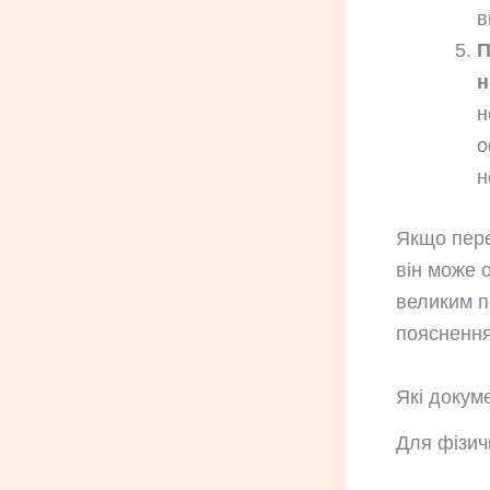
в
П
н
н
о
н
Якщо пере
він може 
великим п
пояснення
Які докум
Для фізич