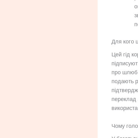
о
з
п
Для кого ц
Цей гід к
підписуют
про шлюб 
подають р
підтвердж
переклад 
використа
Чому голо