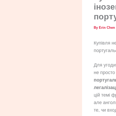
інозе
порту
By
Erin Chen
Купівля н
португаль
Для угоди
не просто
португаль
легалізац
цій темі 
але ангол
те, чи вх