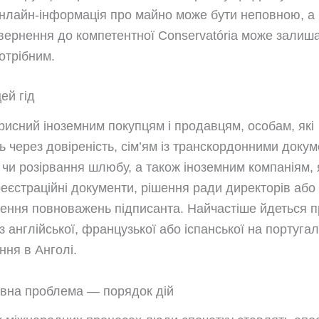
нлайн-інформація про майно може бути неповною, а
вернення до компетентної Conservatória може залиш
отрібним.
ей гід
орисний іноземним покупцям і продавцям, особам, які
ь через довіреність, сім’ям із транскордонними доку
чи розірвання шлюбу, а також іноземним компаніям, 
еєстраційні документи, рішення ради директорів або
ення повноважень підписанта. Найчастіше йдеться п
з англійської, французької або іспанської на португа
ння в Анголі.
вна проблема — порядок дій