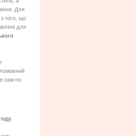
тиль, а
ання. Для
з того, що
овлені для
ького
e
гломовний
ле сам по
году.