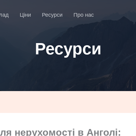
лад
Ціни
Ресурси
Про нас
Ресурси
ля нерухомості в Анголі: