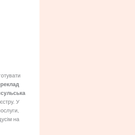
готувати
ереклад
нсульська
єстру. У
ослуги,
дусім на