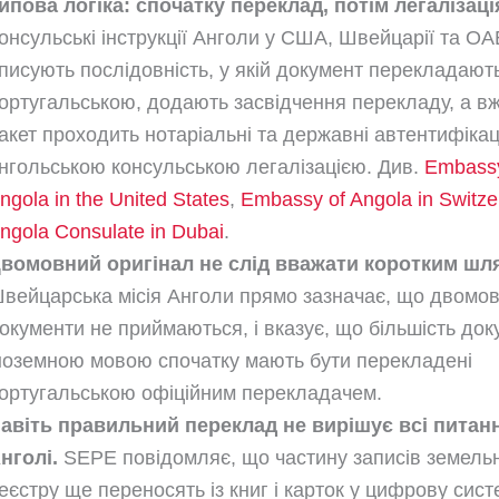
ипова логіка: спочатку переклад, потім легалізаці
онсульські інструкції Анголи у США, Швейцарії та ОА
писують послідовність, у якій документ перекладают
ортугальською, додають засвідчення перекладу, а вж
акет проходить нотаріальні та державні автентифікац
нгольською консульською легалізацією. Див.
Embassy
ngola in the United States
,
Embassy of Angola in Switze
ngola Consulate in Dubai
.
вомовний оригінал не слід вважати коротким шл
вейцарська місія Анголи прямо зазначає, що двомов
окументи не приймаються, і вказує, що більшість док
ноземною мовою спочатку мають бути перекладені
ортугальською офіційним перекладачем.
авіть правильний переклад не вирішує всі питан
нголі.
SEPE повідомляє, що частину записів земель
еєстру ще переносять із книг і карток у цифрову сист