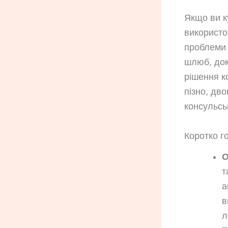
Якщо ви к
використо
проблеми 
шлюб, док
рішення к
пізно, дв
консульсь
Коротко г
О
т
а
в
л