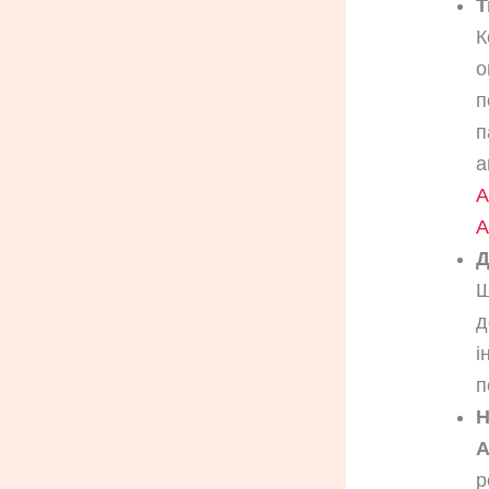
Т
К
о
п
п
а
A
A
Д
Ш
д
і
п
Н
А
р