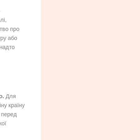
о
лі,
тво про
тру або
 надто
о.
Для
ну країну
в перед
кої