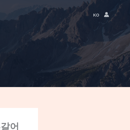
KO
Language
Switcher
투갈어