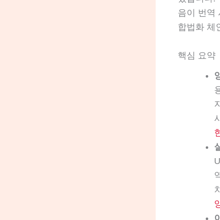
음이 번역
합법화 체
핵심 요약