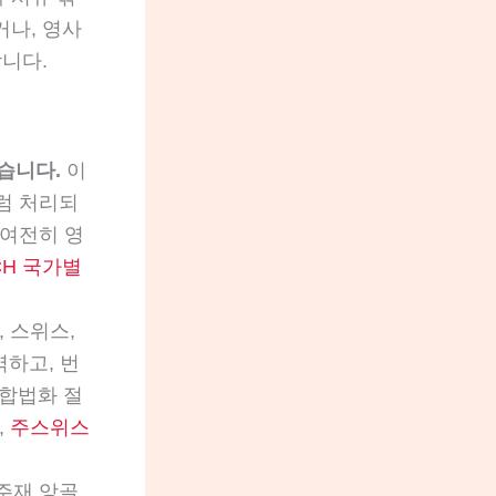
나, 영사
니다.
습니다.
이
처럼 처리되
 여전히 영
CH 국가별
 스위스,
역하고, 번
 합법화 절
,
주스위스
주재 앙골