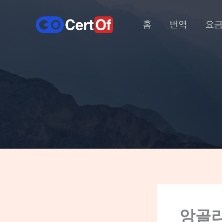
홈
번역
요
앙골라