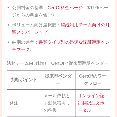
公開料金の基準：
CertOf料金ページ
（$9.99/ペー
ジからの料金を含む）。
ボリューム向け選択肢：
継続利用チーム向けの月
額メンバーシップ
。
納期の参考：
書類タイプ別の迅速な認証翻訳ベン
チマーク
。
法務チーム向け比較：CertOfと従来型翻訳ベンダー
従来型ベンダ
CertOfのワー
判断ポイント
ー
クフロー
メール依頼と
オンライン認
発注
手動見積もり
証翻訳注文ポ
の往復
ータル