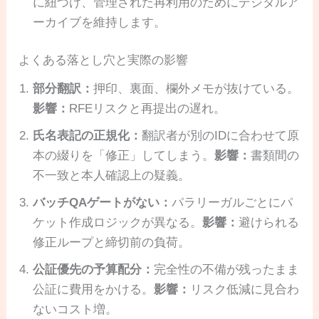
に紐づけ、管理された再利用のためにデジタルア
ーカイブを維持します。
よくある落とし穴と実際の影響
部分翻訳：
押印、裏面、欄外メモが抜けている。
影響：
RFEリスクと再提出の遅れ。
氏名表記の正規化：
翻訳者が別のIDに合わせて原
本の綴りを「修正」してしまう。
影響：
書類間の
不一致と本人確認上の疑義。
バッチQAゲートがない：
パラリーガルごとにパ
ケット作成ロジックが異なる。
影響：
避けられる
修正ループと締切前の負荷。
公証優先の予算配分：
完全性の不備が残ったまま
公証に費用をかける。
影響：
リスク低減に見合わ
ないコスト増。