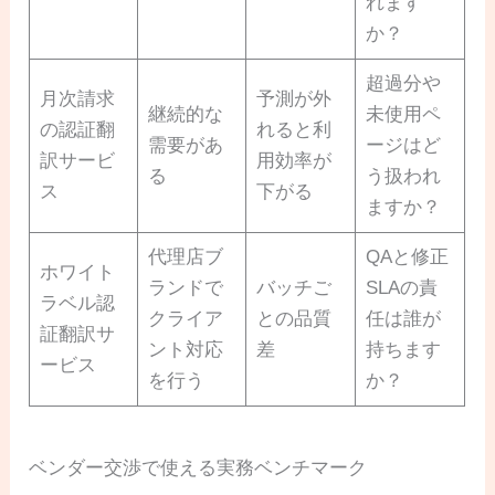
れます
か？
超過分や
月次請求
予測が外
継続的な
未使用ペ
の認証翻
れると利
需要があ
ージはど
訳サービ
用効率が
る
う扱われ
ス
下がる
ますか？
代理店ブ
QAと修正
ホワイト
ランドで
バッチご
SLAの責
ラベル認
クライア
との品質
任は誰が
証翻訳サ
ント対応
差
持ちます
ービス
を行う
か？
ベンダー交渉で使える実務ベンチマーク