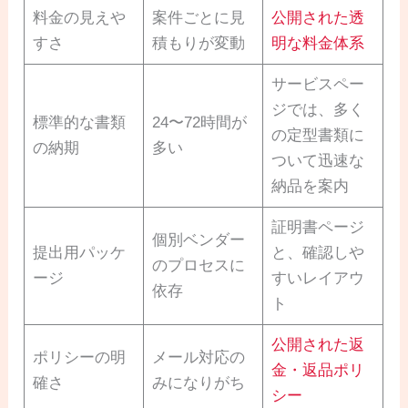
料金の見えや
案件ごとに見
公開された透
すさ
積もりが変動
明な料金体系
サービスペー
ジでは、多く
標準的な書類
24〜72時間が
の定型書類に
の納期
多い
ついて迅速な
納品を案内
証明書ページ
個別ベンダー
提出用パッケ
と、確認しや
のプロセスに
ージ
すいレイアウ
依存
ト
公開された返
ポリシーの明
メール対応の
金・返品ポリ
確さ
みになりがち
シー