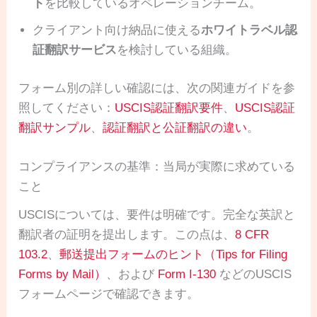
ト
を比較しているオペレーションチーム。
クライアント向け納品に使える
ホワイトラベル認
証翻訳サービス
を検討している組織。
フォーム別の詳しい確認には、次の関連ガイドを参
照してください：
USCIS認証翻訳要件
、
USCIS認証
翻訳サンプル
、
認証翻訳と公証翻訳の違い
。
コンプライアンスの基準：当局が実際に求めている
こと
USCISについては、要件は明確です。完全な英訳と
翻訳者の証明を提出します。この点は、
8 CFR
103.2
、
郵送提出フォームのヒント（Tips for Filing
Forms by Mail）
、および
Form I-130
などのUSCIS
フォームページで確認できます。