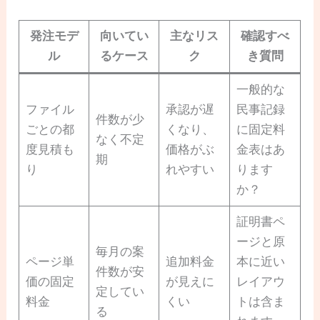
発注モデ
向いてい
主なリス
確認すべ
ル
るケース
ク
き質問
一般的な
ファイル
承認が遅
民事記録
件数が少
ごとの都
くなり、
に固定料
なく不定
度見積も
価格がぶ
金表はあ
期
り
れやすい
ります
か？
証明書ペ
ージと原
毎月の案
ページ単
追加料金
本に近い
件数が安
価の固定
が見えに
レイアウ
定してい
料金
くい
トは含ま
る