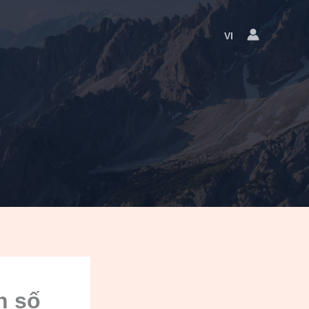
VI
Language
Switcher
n số