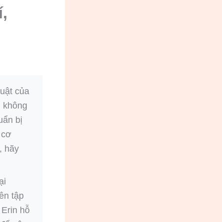
,
huật của
g không
uẩn bị
y cơ
, hãy
ại
ên tập
 Erin hỗ