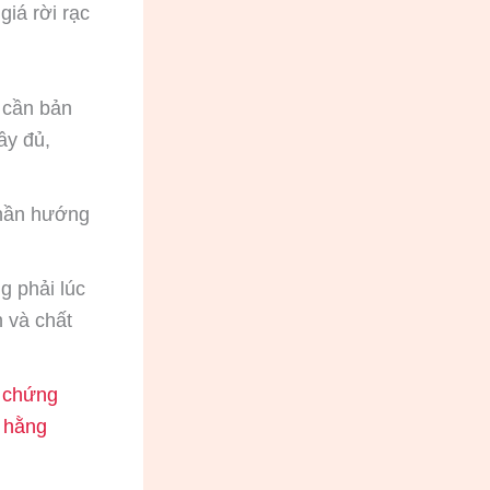
giá rời rạc
 cần bản
ầy đủ,
phần hướng
g phải lúc
h và chất
ó chứng
n hằng