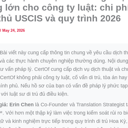
 lớn cho công ty luật: chi phí
thủ USCIS và quy trình 2026
/
May 24, 2026
Bài viết này cung cấp thông tin chung về yêu cầu dịch t
à các thực hành chuyên nghiệp thường dùng. Nội dun
 tư vấn pháp lý. CertOf cung cấp dịch vụ dịch thuật và ch
; CertOf không phải công ty luật, cố vấn di trú, tòa án ha
ính phủ. Nếu hồ sơ của bạn có vấn đề pháp lý phức tạp
 với luật sư di trú đủ điều kiện.
giả:
Erin Chen
là Co-Founder và Translation Strategist t
. Với hơn một thập kỷ làm việc trong kiểm soát rủi ro bi
ữ và kinh nghiệm trực tiếp trong quy trình di trú Hoa Kỳ,