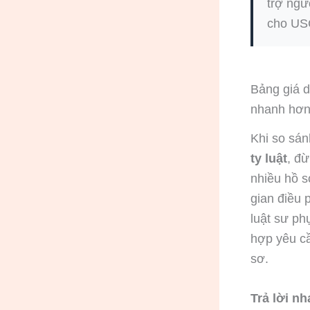
trợ ngư
cho USC
Bảng giá d
nhanh hơn, 
Khi so sá
ty luật
, đừ
nhiều hồ s
gian điều 
luật sư ph
hợp yêu cầ
sơ.
Trả lời nh