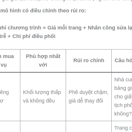
mô hình có điều chỉnh theo rủi ro:
phí chương trình = Giá mỗi trang + Nhân công sửa lạ
rễ + Chi phí điều phối
h mua
Phù hợp nhất
Rủi ro chính
Câu hỏ
 vụ
với
Nhà cu
bảng gi
iêng
Khối lượng thấp
Phê duyệt chậm,
cho giấ
sơ
và không đều
giá dễ thay đổi
tịch ph
không?
Trang 