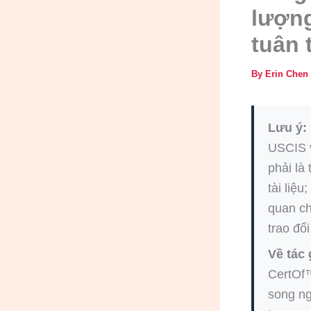
lượng
tuân 
By
Erin Chen
Lưu ý:
USCIS v
phải là
tài liệu
quan ch
trao đổi
Về tác 
CertOf™
song ng