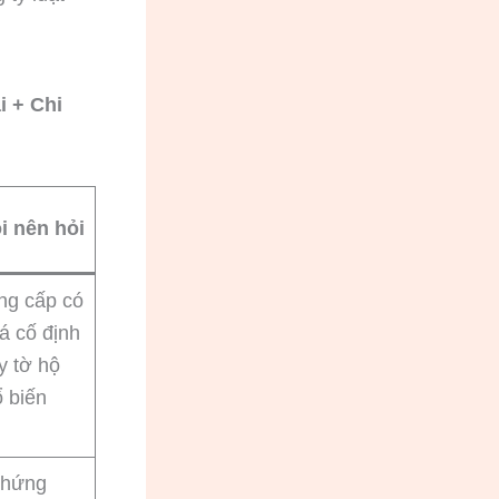
i + Chi
i nên hỏi
ng cấp có
á cố định
y tờ hộ
ổ biến
chứng