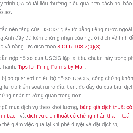
y trình QA có tài liệu thường hiệu quả hơn cách hỏi báo 
ồ sơ.
tắc nền tảng của USCIS: giấy tờ bằng tiếng nước ngoài
ếng Anh đầy đủ kèm chứng nhận của người dịch về tính đ
ác và năng lực dịch theo
8 CFR 103.2(b)(3)
.
ẫn nộp hồ sơ của USCIS lặp lại tiêu chuẩn này trong 
c hành:
Tips for Filing Forms by Mail
.
 bị bỏ qua: với nhiều bộ hồ sơ USCIS, công chứng khôn
 là lớp kiểm soát rủi ro đầu tiên; độ đầy đủ của bản dịc
hứng nhận thường quan trọng hơn.
 ngũ mua dịch vụ theo khối lượng,
bảng giá dịch thuật c
nh bạch
và
dịch vụ dịch thuật có chứng nhận thanh toá
 thể giảm việc qua lại khi phê duyệt và đặt dịch vụ.