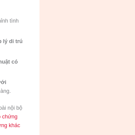
ỉnh tình
 lý di trú
huật có
ưới
hàng.
ài nội bộ
ó chứng
ứng khác