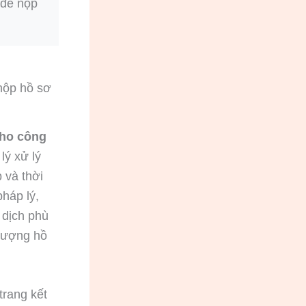
 để nộp
 nộp hồ sơ
cho công
lý xử lý
 và thời
háp lý,
 dịch phù
 lượng hồ
trang kết