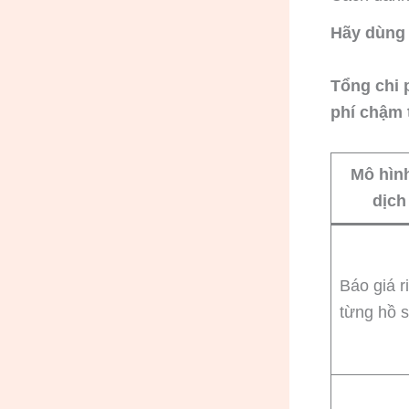
Hãy dùng 
Tổng chi 
phí chậm t
Mô hìn
dịch
Báo giá r
từng hồ 