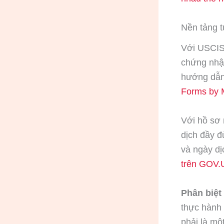
Nền tảng t
Với USCIS,
chứng nhận
hướng dẫn
Forms by 
Với hồ sơ
dịch đầy đ
và ngày d
trên GOV.
Phân biệt
thực hành 
phải là mộ