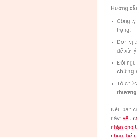
Hướng dẫn
Công ty 
trạng.
Đơn vị d
để xử lý
Đội ngũ
chứng 
Tổ chức
thương 
Nếu bạn cầ
này:
yêu c
nhận cho
nhau thế 