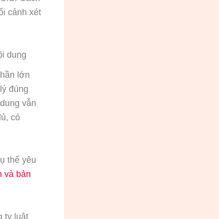
ối cảnh xét
ội dung
phần lớn
 lý đúng
 dung vẫn
ủ, có
ụ thể yêu
n và bản
 ty luật