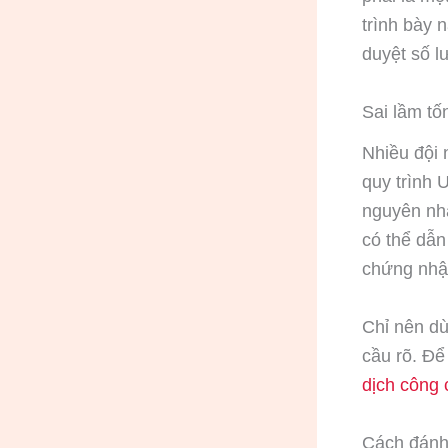
trình bày 
duyệt số l
Sai lầm tố
Nhiều đội 
quy trình 
nguyên nhâ
có thể dẫn
chứng nhận
Chỉ nên dù
cầu rõ. Để
dịch công
Cách đánh 