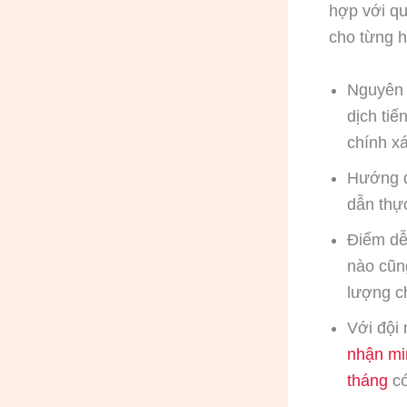
hợp với qu
cho từng h
Nguyên 
dịch ti
chính x
Hướng d
dẫn thự
Điểm dễ
nào cũng
lượng c
Với đội
nhận mi
tháng
có