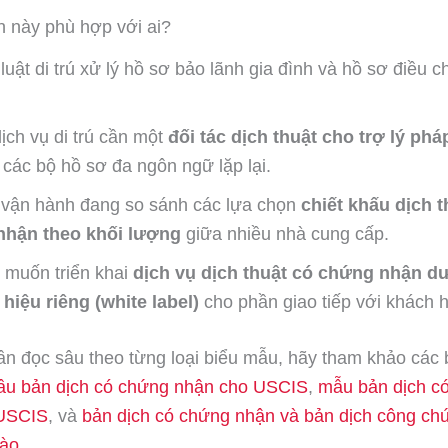
 này phù hợp với ai?
luật di trú xử lý hồ sơ bảo lãnh gia đình và hồ sơ điều ch
ịch vụ di trú cần một
đối tác dịch thuật cho trợ lý pháp
 các bộ hồ sơ đa ngôn ngữ lặp lại.
 vận hành đang so sánh các lựa chọn
chiết khấu dịch t
nhận theo khối lượng
giữa nhiều nhà cung cấp.
 muốn triển khai
dịch vụ dịch thuật có chứng nhận d
hiệu riêng (white label)
cho phần giao tiếp với khách 
n đọc sâu theo từng loại biểu mẫu, hãy tham khảo các b
ầu bản dịch có chứng nhận cho USCIS
,
mẫu bản dịch c
 USCIS
, và
bản dịch có chứng nhận và bản dịch công ch
nào
.