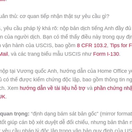
uân thủ: cơ quan tiếp nhận thật sự yêu cầu gì?
 yêu cầu pháp lý khá rõ: nộp bản dịch tiếng Anh đầy đ
 của người dịch. Bạn có thể thấy điều này trong quy đị
 vận hành của USCIS, bao gồm
8 CFR 103.2
,
Tips for F
Mail
, và các trang biểu mẫu USCIS như
Form I-130
.
 nộp tại Vương quốc Anh, hướng dẫn của Home Office y
ủ có thể được kiểm chứng độc lập, bao gồm thông tin n
ịch. Xem
hướng dẫn về tài liệu hỗ trợ
và
phần chứng nhậ
UK
.
 quan trọng:
“định dạng bám sát bản gốc” (mirror formatt
tốt giúp cán bộ xét duyệt dễ đối chiếu, nhưng bản thân
t yêu cầu pháp lý độc lập trong văn bản quy định của U