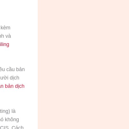
ủ kèm
nh và
iling
êu cầu bản
gười dịch
n bản dịch
ing) là
 nó không
SCIS. Cách