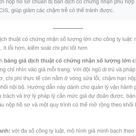
ời nộp hồ sơ chuẩn bị bản dịch có chứng nhận phù hợp
IS, giúp giảm các chậm trễ có thể tránh được.
ịch thuật có chứng nhận số lượng lớn cho công ty luật:
ít lỗi hơn, kiểm soát chi phí tốt hơn
nh
bảng giá dịch thuật có chứng nhận số lượng lớn 
ng chỉ nhìn vào giá mỗi trang. Với đội ngũ di trú và pháp 
ơ, chi phí thực tế còn nằm ở vòng sửa lỗi, chậm hạn nộp
phối nội bộ. Hướng dẫn này dành cho quản lý vận hành p
ụ trách và trợ lý pháp lý cần mức giá dự đoán được, bản
u nộp hồ sơ và một quy trình có thể mở rộng theo khối
anh:
với đa số công ty luật, mô hình giá minh bạch theo 