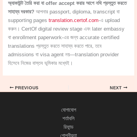
অ্যাকাউন্ট তৈরি করা বা offer accept করার আগে নথি প্রস্তুত করতে
সাহায্য দরকার?
আপনার passport, diploma, transcript বা
supporting pages
translation.certof.com
-এ upload
করুন। CertOf digital review stage এবং later embassy
বা enrollment paperwork-এর জন্য accurate certified
translations প্রস্তুত করতে সাহায্য করতে পারে, তবে
admissions বা visa agent নয়—translation provider
হিসেবে নিজের বাস্তব ভূমিকার মধ্যেই।
PREVIOUS
NEXT
যোগাযোগ
শর্তাবলি
রিফান্ড
গোপনীয়তা