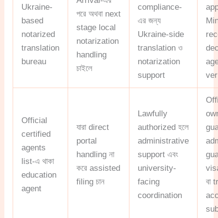
Arrival-এর
Ukraine-
compliance-
app
পরে অথবা next
based
এর জন্য
Min
stage local
notarized
Ukraine-side
rec
notarization
translation
translation ও
dec
handling
bureau
notarization
age
চাইলে
support
ver
Off
Lawfully
own
Official
যারা direct
authorized হলে
gu
certified
portal
administrative
adm
agents
handling না
support এবং
gu
list-এ থাকা
করে assisted
university-
vis
education
filing চান
facing
বা 
agent
coordination
ac
sub