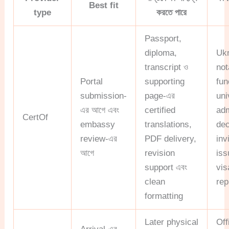
Best fit
type
করতে পারে
Passport,
diploma,
Ukr
transcript ও
not
Portal
supporting
fun
submission-
page-এর
uni
এর আগে এবং
certified
ad
CertOf
embassy
translations,
dec
review-এর
PDF delivery,
inv
আগে
revision
iss
support এবং
vis
clean
rep
formatting
Later physical
Off