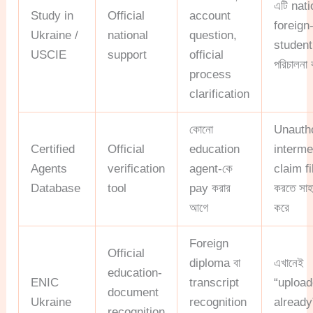
এটি nati
Study in
Official
account
foreign
Ukraine /
national
question,
student
USCIE
support
official
পরিচালনা
process
clarification
কোনো
Unauth
Certified
Official
education
interme
Agents
verification
agent-কে
claim fi
Database
tool
pay করার
করতে সাহা
আগে
করে
Foreign
Official
diploma বা
এখানেই
education-
ENIC
transcript
“uploa
document
Ukraine
recognition
already
recognition