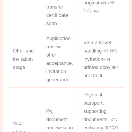
original-এর ওপর
transfer
নির্ভর করে
certificate
scan
Application
Visa ও travel
review,
Offer and
handling-এর জন্য
offer
invitation
invitation-এর
acceptance,
stage
printed copy রাখা
invitation
practical
generation
Physical
passport,
কিছু
supporting
document
documents, এবং
Visa
review scan
embassy যা চাইবে
stage