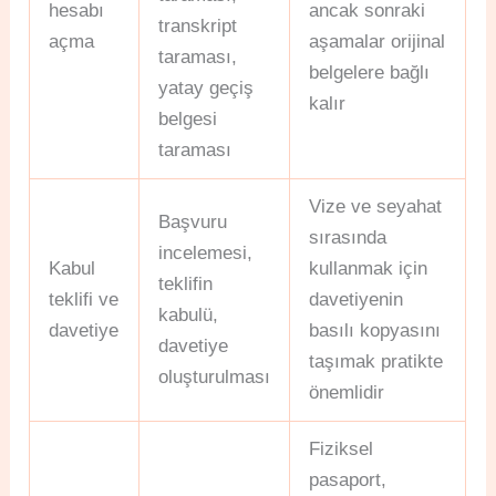
hesabı
ancak sonraki
transkript
açma
aşamalar orijinal
taraması,
belgelere bağlı
yatay geçiş
kalır
belgesi
taraması
Vize ve seyahat
Başvuru
sırasında
incelemesi,
Kabul
kullanmak için
teklifin
teklifi ve
davetiyenin
kabulü,
davetiye
basılı kopyasını
davetiye
taşımak pratikte
oluşturulması
önemlidir
Fiziksel
pasaport,