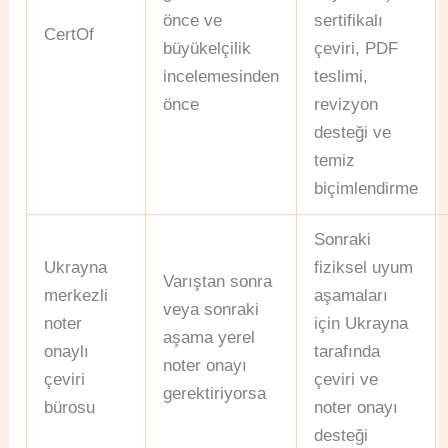
önce ve
sertifikalı
CertOf
büyükelçilik
çeviri, PDF
incelemesinden
teslimi,
önce
revizyon
desteği ve
temiz
biçimlendirme
Sonraki
Ukrayna
fiziksel uyum
Varıştan sonra
merkezli
aşamaları
veya sonraki
noter
için Ukrayna
aşama yerel
onaylı
tarafında
noter onayı
çeviri
çeviri ve
gerektiriyorsa
bürosu
noter onayı
desteği