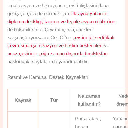
legalizasyon ve Ukraynaca çeviri ilişkisini daha
geniş çerçevede görmek için
Ukrayna yabancı
diploma denkliği, tanıma ve legalizasyon rehberine
de bakabilirsiniz. Çevrim içi seçenekleri
karşılaştırıyorsanız CertOf’un
çevrim içi sertifikalı
çeviri siparişi
,
revizyon ve teslim beklentileri
ve
ucuz çevirinin çoğu zaman dışarıda bıraktıkları
hakkındaki sayfaları da yararlı olabilir.
Resmi ve Kamusal Destek Kaynakları
Ne zaman
Ned
Kaynak
Tür
kullanılır?
önem
Portal akışı,
Yabanc
hesap
öğrenc