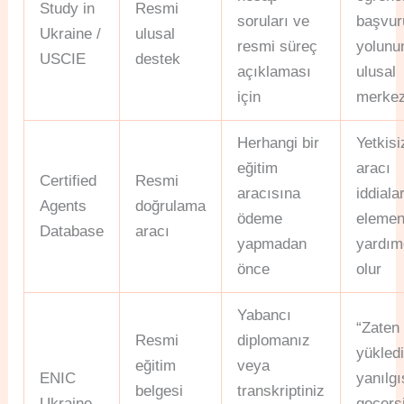
Study in
Resmi
soruları ve
başvur
Ukraine /
ulusal
resmi süreç
yolunu
USCIE
destek
açıklaması
ulusal
için
merkez
Herhangi bir
Yetkisi
eğitim
aracı
Certified
Resmi
aracısına
iddiala
Agents
doğrulama
ödeme
elemen
Database
aracı
yapmadan
yardım
önce
olur
Yabancı
“Zaten
Resmi
diplomanız
yükled
eğitim
veya
ENIC
yanılgı
belgesi
transkriptiniz
Ukraine
geçers