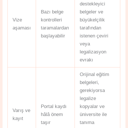
destekleyici
Bazı belge
belgeler ve
Vize
kontrolleri
büyükelçilik
aşaması
taramalardan
tarafından
başlayabilir
istenen çeviri
veya
legalizasyon
evrakı
Orijinal eğitim
belgeleri,
gerekiyorsa
legalize
Portal kaydı
kopyalar ve
Varış ve
hâlâ önem
üniversite ile
kayıt
taşır
tanıma