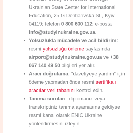
Ukrainian State Center for International
Education, 25-G Dehtiarivska St., Kyiv
04119; telefon
0 800 600 112
; e-posta
info@studyinukraine.gov.ua
.
Yolsuzlukla mücadele ve acil bildirim:
resmi
yolsuzluğu önleme
sayfasında
airport@studyinukraine.gov.ua
ve
+38
067 140 49 50
bilgileri yer alır.
Aracı doğrulama:
“davetiyeye yardım” için
ödeme yapmadan önce resmi
sertifikalı
aracılar veri tabanını
kontrol edin.
Tanıma soruları:
diplomanız veya
transkriptiniz tanıma aşamasına geldiyse
resmi kanal olarak ENIC Ukraine
yönlendirmesini izleyin.