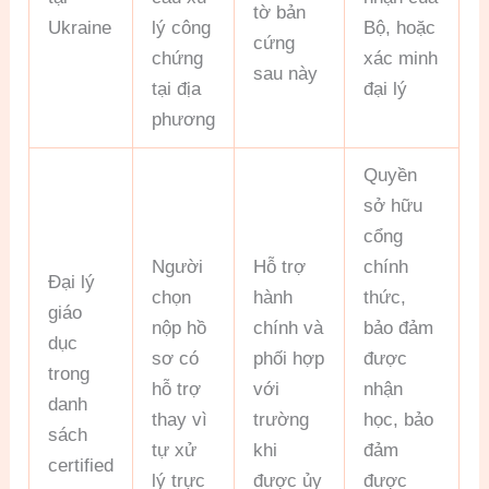
tờ bản
Ukraine
lý công
Bộ, hoặc
cứng
chứng
xác minh
sau này
tại địa
đại lý
phương
Quyền
sở hữu
cổng
Người
Hỗ trợ
chính
Đại lý
chọn
hành
thức,
giáo
nộp hồ
chính và
bảo đảm
dục
sơ có
phối hợp
được
trong
hỗ trợ
với
nhận
danh
thay vì
trường
học, bảo
sách
tự xử
khi
đảm
certified
lý trực
được ủy
được