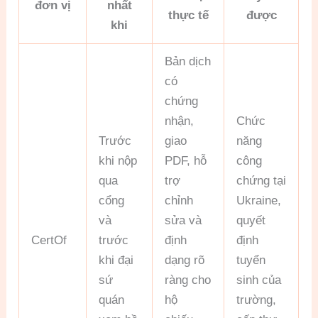
đơn vị
nhất
thực tế
được
khi
Bản dịch
có
chứng
nhận,
Chức
Trước
giao
năng
khi nộp
PDF, hỗ
công
qua
trợ
chứng tại
cổng
chỉnh
Ukraine,
và
sửa và
quyết
CertOf
trước
định
định
khi đại
dạng rõ
tuyển
sứ
ràng cho
sinh của
quán
hộ
trường,