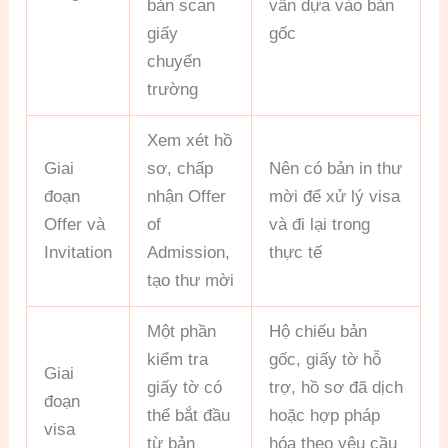
bản scan
vẫn dựa vào bản
giấy
gốc
chuyển
trường
Xem xét hồ
Giai
sơ, chấp
Nên có bản in thư
đoạn
nhận Offer
mời để xử lý visa
Offer và
of
và đi lại trong
Invitation
Admission,
thực tế
tạo thư mời
Một phần
Hộ chiếu bản
kiểm tra
gốc, giấy tờ hỗ
Giai
giấy tờ có
trợ, hồ sơ đã dịch
đoạn
thể bắt đầu
hoặc hợp pháp
visa
từ bản
hóa theo yêu cầu