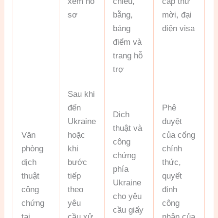
xem hồ
chiếu,
cấp thư
sơ
bằng,
mời, đại
bảng
diện visa
điểm và
trang hỗ
trợ
Sau khi
đến
Phê
Dịch
Ukraine
duyệt
thuật và
Văn
hoặc
của cổng
công
phòng
khi
chính
chứng
dịch
bước
thức,
phía
thuật
tiếp
quyết
Ukraine
công
theo
định
cho yêu
chứng
yêu
công
cầu giấy
tại
cầu xử
nhận của