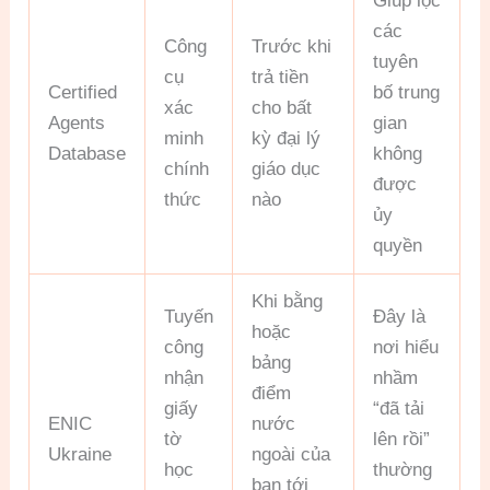
Giúp lọc
các
Công
Trước khi
tuyên
cụ
trả tiền
Certified
bố trung
xác
cho bất
Agents
gian
minh
kỳ đại lý
Database
không
chính
giáo dục
được
thức
nào
ủy
quyền
Khi bằng
Tuyến
Đây là
hoặc
công
nơi hiểu
bảng
nhận
nhầm
điểm
giấy
“đã tải
ENIC
nước
tờ
lên rồi”
Ukraine
ngoài của
học
thường
bạn tới