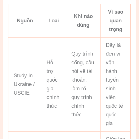
Vì sao
Khi nào
Nguồn
Loại
quan
dùng
trọng
Đây là
Quy trình
đơn vị
Hỗ
cổng, câu
vận
trợ
hỏi về tài
hành
Study in
quốc
khoản,
tuyến
Ukraine /
gia
làm rõ
sinh
USCIE
chính
quy trình
viên
thức
chính
quốc tế
thức
quốc
gia