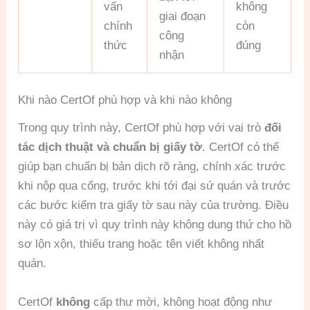
vấn
không
giai đoạn
chính
còn
công
thức
đúng
nhận
Khi nào CertOf phù hợp và khi nào không
Trong quy trình này, CertOf phù hợp với vai trò
đối
tác dịch thuật và chuẩn bị giấy tờ
. CertOf có thể
giúp bạn chuẩn bị bản dịch rõ ràng, chính xác trước
khi nộp qua cổng, trước khi tới đại sứ quán và trước
các bước kiểm tra giấy tờ sau này của trường. Điều
này có giá trị vì quy trình này không dung thứ cho hồ
sơ lộn xộn, thiếu trang hoặc tên viết không nhất
quán.
CertOf
không
cấp thư mời, không hoạt động như