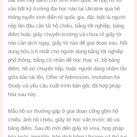
Bài viết này dành cho sinh viên quốc tế nộp hồ sơ
vào bất kỳ trường đại học nào tại Ukraine qua hệ
thống tuyển sinh điện tử quốc gia, đặc biệt là người
nộp lần đầu cần tải hộ chiếu, bằng tốt nghiệp, bảng
điểm hoặc giấy chuyển trường và chưa rõ giấy tờ
nào cần dịch ngay, giấy tờ nào để giai đoạn sau. Nội
dung hữu ích nhất cho người dùng bằng tốt nghiệp
phổ thông, bằng cử nhân để học thạc sĩ, bộ bảng
điểm, hồ sơ chuyển tiếp, hoặc người đang nhầm lẫn
giữa bản tải lên, Offer of Admission, Invitation for
Study và yêu cầu xuất trình bản gốc đã hợp pháp
hóa sau này.
Mẫu hồ sơ thường gặp ở giai đoạn cổng gồm hộ
chiếu, ảnh hộ chiếu, giấy tờ học vấn trước đó và
bảng điểm. Sau đó mới đến giấy tờ visa, hợp pháp
hóa hoặc apostille, bản dịch tiếng Ukraine và thủ tục