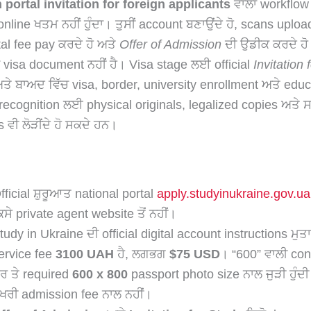
portal invitation for foreign applicants
ਵਾਲਾ workflow o
ਰ online ਖਤਮ ਨਹੀਂ ਹੁੰਦਾ। ਤੁਸੀਂ account ਬਣਾਉਂਦੇ ਹੋ, scans uploa
rtal fee pay ਕਰਦੇ ਹੋ ਅਤੇ
Offer of Admission
ਦੀ ਉਡੀਕ ਕਰਦੇ ਹ
ਾ visa document ਨਹੀਂ ਹੈ। Visa stage ਲਈ official
Invitation 
ਅਤੇ ਬਾਅਦ ਵਿੱਚ visa, border, university enrollment ਅਤੇ educ
ecognition ਲਈ physical originals, legalized copies ਅਤੇ 
s ਵੀ ਲੋੜੀਂਦੇ ਹੋ ਸਕਦੇ ਹਨ।
fficial ਸ਼ੁਰੂਆਤ national portal
apply.studyinukraine.gov.ua
ਿਸੇ private agent website ਤੋਂ ਨਹੀਂ।
tudy in Ukraine ਦੀ official digital account instructions ਮੁਤ
ervice fee
3100 UAH
ਹੈ, ਲਗਭਗ
$75 USD
। “600” ਵਾਲੀ co
ੌਰ ਤੇ required
600 x 800
passport photo size ਨਾਲ ਜੁੜੀ ਹੁੰਦੀ 
ੱਖਰੀ admission fee ਨਾਲ ਨਹੀਂ।