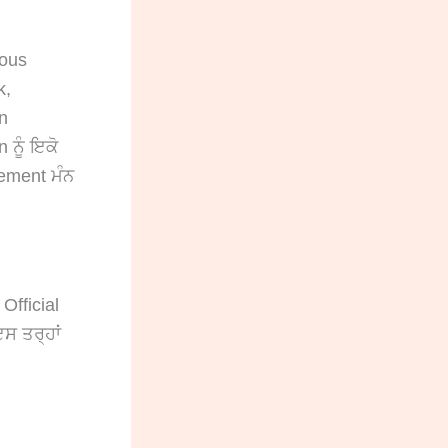
ious
k,
in
 ਨੂੰ ਇਕੋ
cement ਮੰਨ
Official
ਸ ਤਰ੍ਹਾਂ