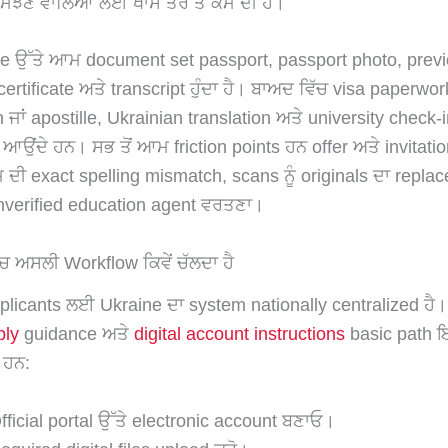
ਮਝਣ ਵਾਲਿਆਂ ਲਈ ਖਾਸ ਤੌਰ ਤੇ ਕੰਮ ਦੀ ਹੈ।
ge ਉੱਤੇ ਆਮ document set passport, passport photo, prev
ertificate ਅਤੇ transcript ਹੁੰਦਾ ਹੈ। ਬਾਅਦ ਵਿੱਚ visa paperwor
n ਜਾਂ apostille, Ukrainian translation ਅਤੇ university check-
ਉਂਦੇ ਹਨ। ਸਭ ਤੋਂ ਆਮ friction points ਹਨ offer ਅਤੇ invitation
 ਦੀ exact spelling mismatch, scans ਨੂੰ originals ਦਾ repla
unverified education agent ਵਰਤਣਾ।
ਚ ਅਸਲੀ Workflow ਕਿਵੇਂ ਚੱਲਦਾ ਹੈ
plicants ਲਈ Ukraine ਦਾ system nationally centralized ਹੈ। 
ply
guidance ਅਤੇ
digital account instructions
basic path ਇ
 ਹਨ:
fficial portal ਉੱਤੇ electronic account ਬਣਾਓ।