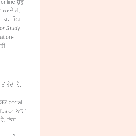
nline ਸ਼ੁਰੂ
d ਕਰਦੇ ਹੋ,
ੋ। ਪਰ ਇਹ
for Study
ation-
ਸਹੀ
ਤੋਂ ਹੁੰਦੀ ਹੈ,
ਾਬਕ portal
nfusion ਆਮ
ਹੈ, ਕਿਸੇ