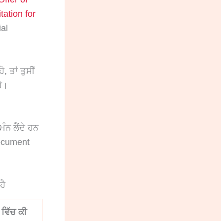
itation for
al
 ਤਾਂ ਤੁਸੀਂ
ਹੈ।
ੰਨ ਲੈਂਦੇ ਹਨ
document
ਹੈ
ਵਿੱਚ ਕੀ