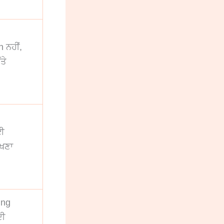
 ਨਹੀਂ,
ਤੇ
ਲਈ
ੱਖਣਾ
ing
ਦੀ