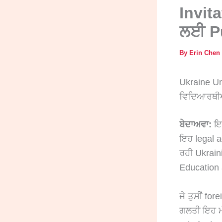
Invit
ਲਈ Pu
By
Erin Chen
Ukraine Uni
ਵਿਦਿਆਰਥੀਆ
ਬੇਦਾਅਵਾ:
ਇਹ
ਇਹ legal ad
ਰਹੀ Ukrain
Education 
ਜੇ ਤੁਸੀਂ for
ਗਲਤੀ ਇਹ ਮੰਨ