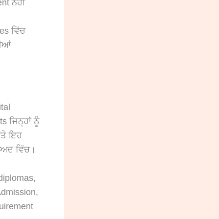
t ਨਹੀਂ
es ਵਿੱਚ
ੀਆਂ
tal
ਜਿਨ੍ਹਾਂ ਨੂੰ
ਅਤੇ ਇਹ
ਾਅਦ ਵਿੱਚ।
diplomas,
 Admission,
quirement