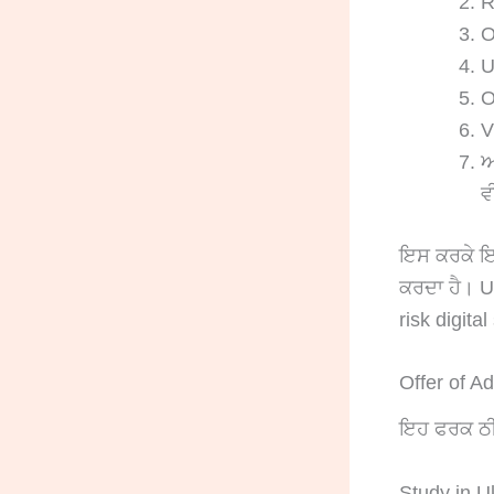
R
O
U
O
V
ਆ
ਵ
ਇਸ ਕਰਕੇ ਇਹ 
ਕਰਦਾ ਹੈ। U
risk digita
Offer of Ad
ਇਹ ਫਰਕ ਠੀਕ
Study in Uk