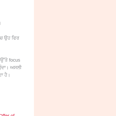
।
ਿੱਚ ਉਹ ਫਿਰ
 ਉੱਤੇ focus
ਹੁੰਦਾ। ਅਸਲੀ
ਦਾ ਹੈ।
Offer of