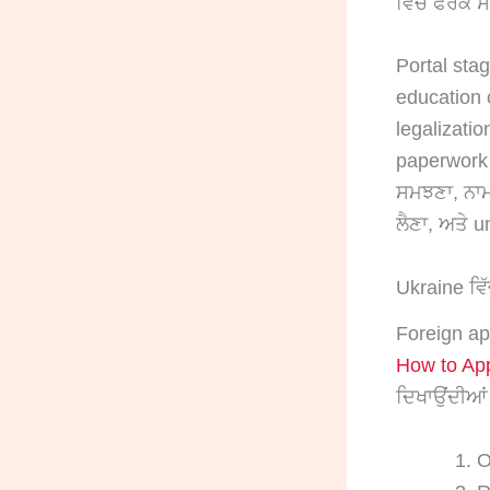
ਵਿੱਚ ਫਰਕ ਸ
Portal sta
education c
legalizatio
paperwork ਆ
ਸਮਝਣਾ, ਨਾਮ
ਲੈਣਾ, ਅਤੇ 
Ukraine ਵਿੱ
Foreign ap
How to Ap
ਦਿਖਾਉਂਦੀਆਂ
O