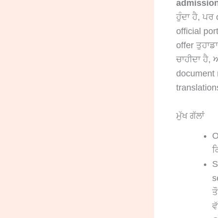
admission 
ਹੁੰਦਾ ਹੈ, ਪ
official po
offer ਤੁਹਾਡ
ਚਾਹੀਦਾ ਹੈ, 
document r
translation
ਮੁੱਖ ਗੱਲਾਂ
O
ਕ
S
s
ਤ
ਵ