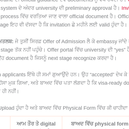
system ਦੇ ਅੰਦਰ university ਦੀ preliminary approval ਹੈ।
Inv
process ਵਿੱਚ ਵਰਤਿਆ ਜਾਣ ਵਾਲਾ official document ਹੈ। Offici
page ਇਹ ਵੀ ਦੱਸਦਾ ਹੈ ਕਿ invitation ਛੇ ਮਹੀਨੇ ਲਈ valid ਹੁੰਦਾ ਹੈ।
 ਮਤਲਬ:
ਜੇ ਤੁਸੀਂ ਸਿਰਫ਼ Offer of Admission ਲੈ ਕੇ embassy ਜਾਂਦੇ ਹੋ,
stage ਤੱਕ ਨਹੀਂ ਪਹੁੰਚੇ। Offer portal ਵਿੱਚ university ਦੀ “yes” 
 ਉਹ document ਹੈ ਜਿਸਨੂੰ next stage recognize ਕਰਦਾ ਹੈ।
applicants ਇੱਥੇ ਹੀ ਸਮਾਂ ਗੁਆਉਂਦੇ ਹਨ। ਉਹ “accepted” ਦੇਖ ਕੇ ਮ
ਹਿੱਸਾ ਮੁਕ ਗਿਆ, ਅਤੇ ਬਾਅਦ ਵਿੱਚ ਪਤਾ ਲੱਗਦਾ ਹੈ ਕਿ visa-ready 
ਹੀ ਨਹੀਂ।
pload ਹੁੰਦਾ ਹੈ ਅਤੇ ਬਾਅਦ ਵਿੱਚ Physical Form ਵਿੱਚ ਕੀ ਚਾਹੀਦਾ 
ਆਮ ਤੌਰ ਤੇ digital
ਬਾਅਦ ਵਿੱਚ physical form 