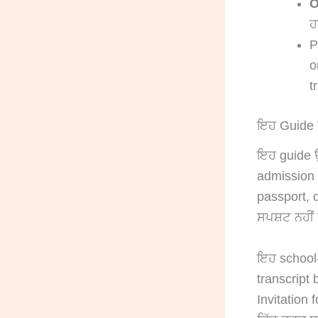
O
ਹ
P
o
t
ਇਹ Guide 
ਇਹ guide ਉਹ
admission s
passport, d
ਸਪਸ਼ਟ ਨਹੀਂ
ਇਹ school-
transcript 
Invitation 