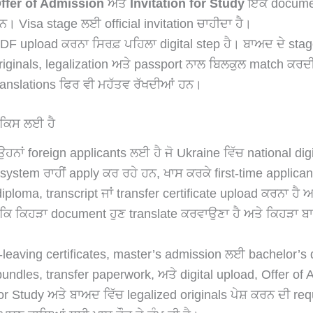
ffer of Admission
ਅਤੇ
Invitation for Study
ਇਕੋ documen
ਨ। Visa stage ਲਈ official invitation ਚਾਹੀਦਾ ਹੈ।
DF upload ਕਰਨਾ ਸਿਰਫ਼ ਪਹਿਲਾ digital step ਹੈ। ਬਾਅਦ ਦੇ stag
riginals, legalization ਅਤੇ passport ਨਾਲ ਬਿਲਕੁਲ match ਕਰਦ
ranslations ਫਿਰ ਵੀ ਮਹੱਤਵ ਰੱਖਦੀਆਂ ਹਨ।
ਕਿਸ ਲਈ ਹੈ
ਨਾਂ foreign applicants ਲਈ ਹੈ ਜੋ Ukraine ਵਿੱਚ national digi
ystem ਰਾਹੀਂ apply ਕਰ ਰਹੇ ਹਨ, ਖਾਸ ਕਰਕੇ first-time applicants 
iploma, transcript ਜਾਂ transfer certificate upload ਕਰਨਾ ਹੈ 
 ਕਿ ਕਿਹੜਾ document ਹੁਣ translate ਕਰਵਾਉਣਾ ਹੈ ਅਤੇ ਕਿਹੜਾ ਬ
leaving certificates, master’s admission ਲਈ bachelor’s 
bundles, transfer paperwork, ਅਤੇ digital upload, Offer of
for Study ਅਤੇ ਬਾਅਦ ਵਿੱਚ legalized originals ਪੇਸ਼ ਕਰਨ ਦੀ re