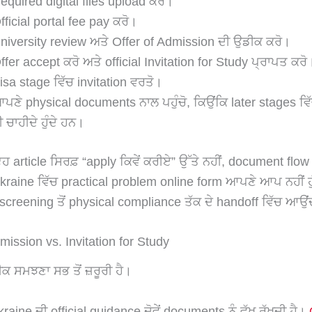
equired digital files upload ਕਰੋ।
fficial portal fee pay ਕਰੋ।
niversity review ਅਤੇ Offer of Admission ਦੀ ਉਡੀਕ ਕਰੋ।
ffer accept ਕਰੋ ਅਤੇ official Invitation for Study ਪ੍ਰਾਪਤ ਕਰੋ
isa stage ਵਿੱਚ invitation ਵਰਤੋ।
ਪਣੇ physical documents ਨਾਲ ਪਹੁੰਚੋ, ਕਿਉਂਕਿ later stages ਵ
ੀ ਚਾਹੀਦੇ ਹੁੰਦੇ ਹਨ।
article ਸਿਰਫ਼ “apply ਕਿਵੇਂ ਕਰੀਏ” ਉੱਤੇ ਨਹੀਂ, document flow
kraine ਵਿੱਚ practical problem online form ਆਪਣੇ ਆਪ ਨਹੀਂ 
l screening ਤੋਂ physical compliance ਤੱਕ ਦੇ handoff ਵਿੱਚ ਆਉਂ
mission vs. Invitation for Study
 ਸਮਝਣਾ ਸਭ ਤੋਂ ਜ਼ਰੂਰੀ ਹੈ।
raine ਦੀ official guidance ਦੋਵੇਂ documents ਨੂੰ ਵੱਖ ਰੱਖਦੀ ਹੈ।