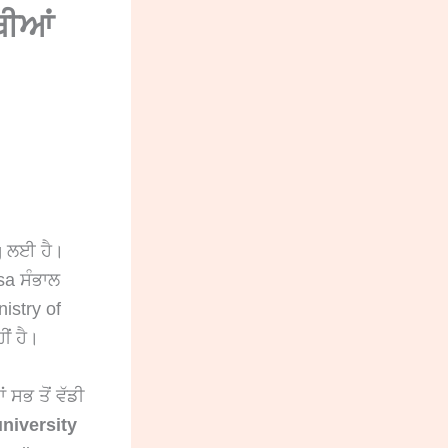
ਥੀਆਂ
g ਲਈ ਹੈ।
sa ਸੰਭਾਲ
nistry of
ਂ ਹੈ।
 ਸਭ ਤੋਂ ਵੱਡੀ
niversity