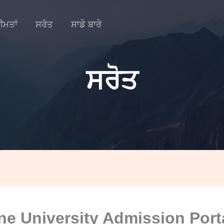
ੀਮਤਾਂ
ਸਰੋਤ
ਸਾਡੇ ਬਾਰੇ
ਸਰੋਤ
ne University Admission Port