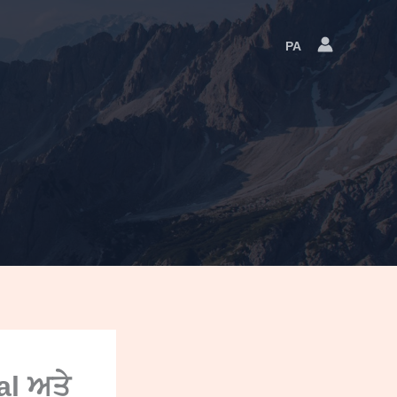
PA
Language
Switcher
al ਅਤੇ