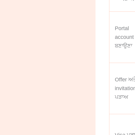
Portal
account
ਬਣਾਉਣਾ
Offer ਅਤ
invitatio
ਪੜਾਅ
Visa ਪੜ