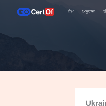
ਹੋਮ
ਅਨੁਵਾਦ
ਕ
Ukrai