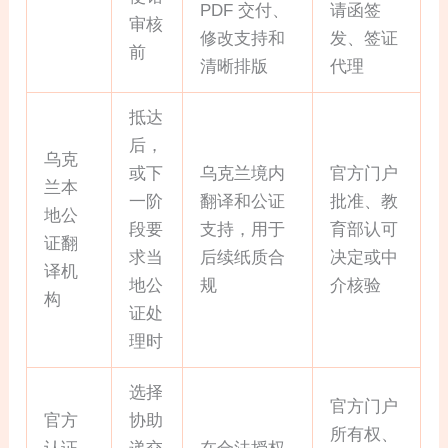
PDF 交付、
请函签
审核
修改支持和
发、签证
前
清晰排版
代理
抵达
后，
乌克
或下
乌克兰境内
官方门户
兰本
一阶
翻译和公证
批准、教
地公
段要
支持，用于
育部认可
证翻
求当
后续纸质合
决定或中
译机
地公
规
介核验
构
证处
理时
选择
官方门户
官方
协助
所有权、