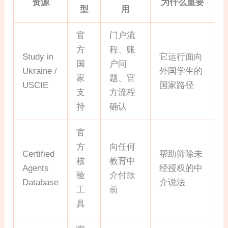
资源
为什么重要
型
用
官
门户流
方
程、账
Study in
它运行面向
国
户问
Ukraine /
外国学生的
家
题、官
USCIE
国家路径
支
方流程
持
确认
官
方
向任何
Certified
帮助筛除未
核
教育中
Agents
经授权的中
验
介付款
Database
介说法
工
前
具