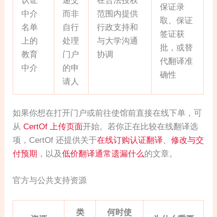
认证
递交
在合法授权
保证录
中介
而非
范围内提供
取、保证
名单
自行
行政支持和
签证获
上的
处理
与大学沟通
批，或替
教育
门户
协调
代翻译准
中介
的申
确性
请人
如果你想在打开门户或前往使馆前直接在线下单，可
从
CertOf 上传页面
开始。若你正在比较在线翻译选
项，CertOf 还提供关于
在线订购认证翻译
、
修改与交
付预期
，以及
低价翻译通常遗漏什么
的文章。
官方与公共支持资源
类
何时使