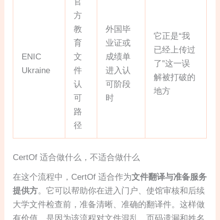
官
方
教
外国毕
它正是“我
育
业证或
已经上传过
ENIC
文
成绩单
了”这一误
Ukraine
件
进入认
解被打破的
认
可阶段
地方
可
时
路
径
CertOf 适合做什么，不适合做什么
在这个流程中，CertOf 适合作为
文件翻译与准备服务
提供方
。它可以帮助你在进入门户、使馆审核和后续
大学文件检查前，准备清晰、准确的翻译件。这样做
有价值，是因为该流程对文件混乱、页码遗漏和姓名