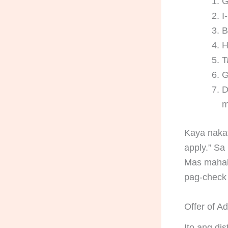
G
I
B
H
T
G
D
m
Kaya nakat
apply.” Sa
Mas mahala
pag-check
Offer of Ad
Ito ang di