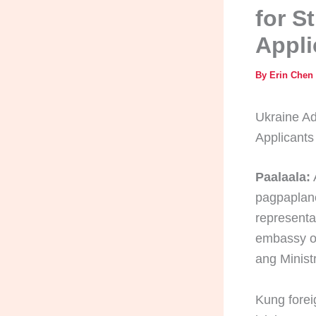
for S
Appli
By
Erin Chen
Ukraine Ad
Applicants
Paalaala:
pagpaplano
representat
embassy o
ang Minist
Kung forei