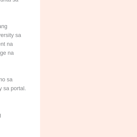
ang
ersity sa
nt na
age na
mo sa
 sa portal.
g
g