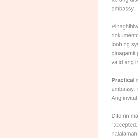
embassy.
Pinaghihiw
dokument
loob ng s
ginagamit p
valid ang 
Practical 
embassy, m
Ang invita
Dito rin m
“accepted,
nalalaman 