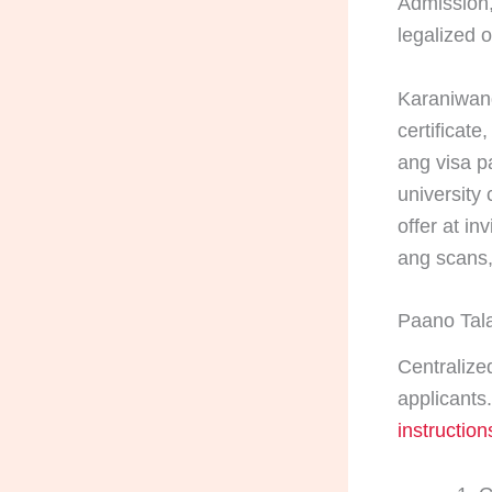
Admission,
legalized o
Karaniwang
certificat
ang visa pa
university
offer at in
ang scans,
Paano Tal
Centralize
applicants.
instruction