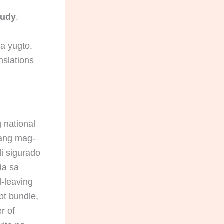
tudy
.
a yugto,
nslations
 national
ngang mag-
di sigurado
da sa
-leaving
pt bundle,
r of