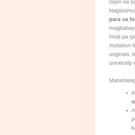
isipin na 
Nagsisimu
para sa fo
magbabayad
hindi pa i
Invitation 
originals, 
university
Mahahalag
A
a
A
p
k