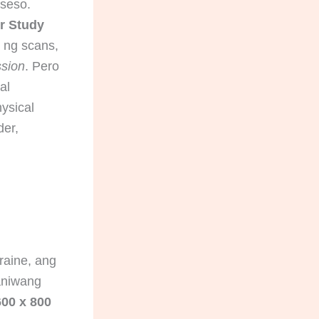
oseso.
or Study
 ng scans,
ssion
. Pero
al
ysical
der,
kraine, ang
aniwang
600 x 800