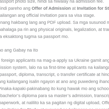
assport photo size, hindi sa hiwalay na admission fee.
indi pareho ang
Offer of Admission
at
Invitation for S
ailangan ang official invitation para sa visa stage.
nang hakbang lang ang PDF upload. Sa mga susunod n
ahalaga pa rin ang physical originals, legalization, at tra
a eksaktong tugma sa passport mo.
no ang Gabay na Ito
a foreign applicants na mag-a-apply sa Ukraine gamit ang
mission system, lalo na sa first-time applicants na kaila
assport, diploma, transcript, o transfer certificate at hin
ng kailangang isalin ngayon at ano ang puwedeng ihan
inaka-kapaki-pakinabang ito kung hawak mo ang school
e, bachelor’s diploma para sa master’s admission, transcri
paperwork, at nalilito ka sa pagitan ng digital upload, Offe