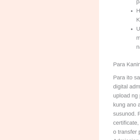
p
H
K
U
m
n
Para Kani
Para ito s
digital ad
upload ng p
kung ano a
susunod. P
certificat
o transfer 