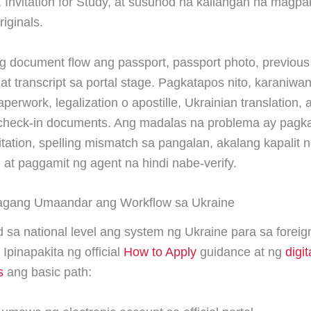
 Invitation for Study, at susunod na kailangan na magpa
riginals.
 document flow ang passport, passport photo, previous
e, at transcript sa portal stage. Pagkatapos nito, karaniw
perwork, legalization o apostille, Ukrainian translation, a
 check-in documents. Ang madalas na problema ay pagka
vitation, spelling mismatch sa pangalan, akalang kapalit n
 at paggamit ng agent na hindi nabe-verify.
agang Umaandar ang Workflow sa Ukraine
d sa national level ang system ng Ukraine para sa foreig
 Ipinapakita ng official
How to Apply
guidance at ng
digi
s
ang basic path: