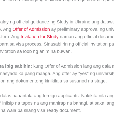
alay ng official guidance ng Study in Ukraine ang dalaw
o. Ang
Offer of Admission
ay preliminary approval ng univ
ystem. Ang
Invitation for Study
naman ang official docume
ara sa visa process. Sinasabi rin ng official invitation p
invitation sa loob ng anim na buwan.
na ibig sabihin:
kung Offer of Admission lang ang dala 
asyado ka pang maaga. Ang offer ay “yes” ng university
tion ang dokumentong kinikilala sa susunod na stage.
adalas naaantala ang foreign applicants. Nakikita nila an
” iniisip na tapos na ang mahirap na bahagi, at saka lan
na wala pa silang visa-ready document.