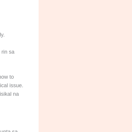
dy.
rin sa
how to
cal issue.
sikal na
munta sa