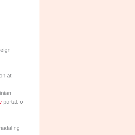
reign
on at
inian
e
portal, o
madaling