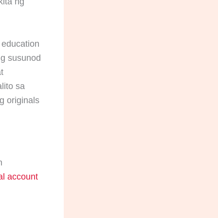
kita ng
 education
ang susunod
t
lito sa
g originals
n
tal account