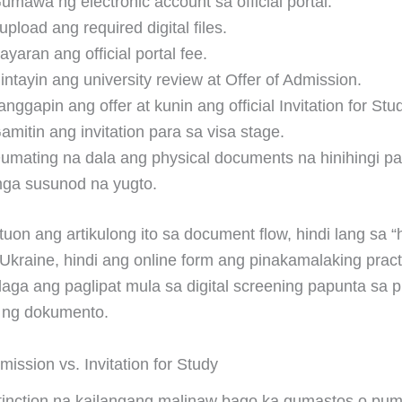
umawa ng electronic account sa official portal.
-upload ang required digital files.
ayaran ang official portal fee.
intayin ang university review at Offer of Admission.
anggapin ang offer at kunin ang official Invitation for Stu
amitin ang invitation para sa visa stage.
umating na dala ang physical documents na hinihingi pa 
ga susunod na yugto.
uon ang artikulong ito sa document flow, hindi lang sa “
 Ukraine, hindi ang online form ang pinakamalaking practi
ga ang paglipat mula sa digital screening papunta sa pi
 ng dokumento.
mission vs. Invitation for Study
stinction na kailangang malinaw bago ka gumastos o pu