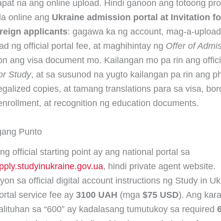
sapat na ang online upload. Hindi ganoon ang totoong pr
la online ang
Ukraine admission portal at Invitation f
reign applicants
: gagawa ka ng account, mag-a-upload
 ng official portal fee, at maghihintay ng
Offer of Admi
yon ang visa document mo. Kailangan mo pa rin ang offici
for Study
, at sa susunod na yugto kailangan pa rin ang ph
legalized copies, at tamang translations para sa visa, bor
 enrollment, at recognition ng education documents.
ang Punto
ng official starting point ay ang national portal sa
pply.studyinukraine.gov.ua
, hindi private agent website.
yon sa official digital account instructions ng Study in U
ortal service fee ay
3100 UAH
(mga
$75 USD
). Ang kar
alituhan sa “600” ay kadalasang tumutukoy sa required