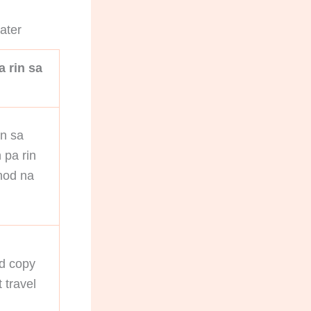
ater
 rin sa
n sa
 pa rin
nod na
d copy
t travel