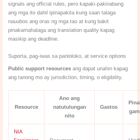
signals ang official rules, pero kapaki-pakinabang
ang mga ito dahil ipinapakita kung saan talaga
nauubos ang oras ng mga tao at kung bakit
pinakamahalaga ang translation quality kapag
masikip ang deadline.
Suporta, pag-iwas sa panloloko, at service options
Public support resources
ang dapat unahin kapag
ang tanong mo ay jurisdiction, timing, o eligibility.
Ano ang
Pin
Resource
natutulungan
Gastos
gami
nito
NIA