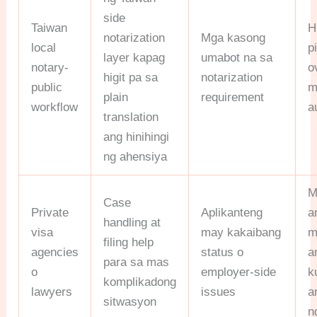
side
Taiwan
H
notarization
Mga kasong
local
p
layer kapag
umabot na sa
notary-
o
higit pa sa
notarization
public
m
plain
requirement
workflow
a
translation
ang hinihingi
ng ahensiya
M
Case
Private
Aplikanteng
a
handling at
visa
may kakaibang
m
filing help
agencies
status o
a
para sa mas
o
employer-side
k
komplikadong
lawyers
issues
a
sitwasyon
n