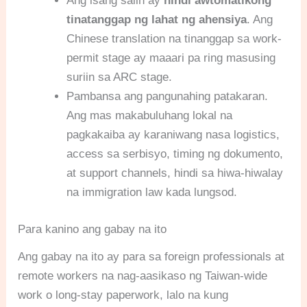
Ang isang salin ay
hindi awtomatikong
tinatanggap ng lahat ng ahensiya
. Ang
Chinese translation na tinanggap sa work-
permit stage ay maaari pa ring masusing
suriin sa ARC stage.
Pambansa ang pangunahing patakaran.
Ang mas makabuluhang lokal na
pagkakaiba ay karaniwang nasa logistics,
access sa serbisyo, timing ng dokumento,
at support channels, hindi sa hiwa-hiwalay
na immigration law kada lungsod.
Para kanino ang gabay na ito
Ang gabay na ito ay para sa foreign professionals at
remote workers na nag-aasikaso ng Taiwan-wide
work o long-stay paperwork, lalo na kung