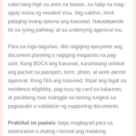
valid nang higit sa anim na buwan, sa halip na mag-
apply muna ng resident visa. Ibig sabihin, hindi
palaging iisang opisina ang kasunod. Nakadepende
ito sa iyong pathway at sa underlying approval mo.
Para sa mga baguhan, dito nagiging episyente ang
document planning o nagiging magastos na pag-
uulit. Kung BOCA ang kasunod, karaniwang umiikot
ang packet sa passport, form, photo, at work-permit
approval. Kung NIA ang kasunod, lilipat ang bigat sa
residence eligibility, pag-isyu ng card sa kalaunan,
at posibleng mas mahigpit na tanong tungkol sa
pagsasalin o validation ng supporting documents.
Praktikal na paalala:
bago magbayad para sa
notarization o muling i-format ang malaking