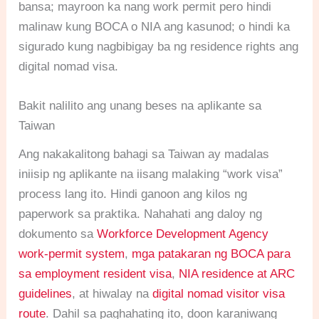
bansa; mayroon ka nang work permit pero hindi
malinaw kung BOCA o NIA ang kasunod; o hindi ka
sigurado kung nagbibigay ba ng residence rights ang
digital nomad visa.
Bakit nalilito ang unang beses na aplikante sa
Taiwan
Ang nakakalitong bahagi sa Taiwan ay madalas
iniisip ng aplikante na iisang malaking “work visa”
process lang ito. Hindi ganoon ang kilos ng
paperwork sa praktika. Nahahati ang daloy ng
dokumento sa
Workforce Development Agency
work-permit system
,
mga patakaran ng BOCA para
sa employment resident visa
,
NIA residence at ARC
guidelines
, at hiwalay na
digital nomad visitor visa
route
. Dahil sa paghahating ito, doon karaniwang