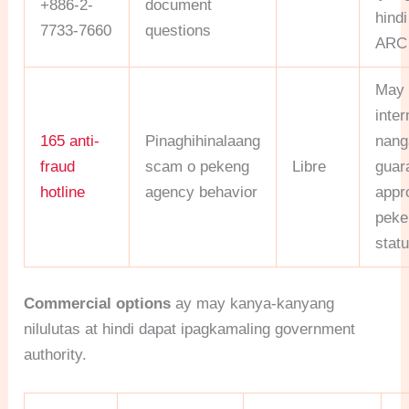
+886-2-
document
hind
7733-7660
questions
ARC
May 
inte
165 anti-
Pinaghihinalaang
nang
fraud
scam o pekeng
Libre
guar
hotline
agency behavior
appr
peken
stat
Commercial options
ay may kanya-kanyang
nilulutas at hindi dapat ipagkamaling government
authority.