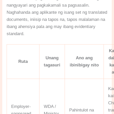
nangyayari ang pagkakamali sa pagsasalin.
Naghahanda ang aplikante ng isang set ng translated
documents, iniisip na tapos na, tapos malalaman na
ibang ahensiya pala ang may ibang evidentiary
standard.
Ka
Unang
Ano ang
da
Ruta
tagasuri
ibinibigay nito
ka
a
Ka
ka
Ch
Employer-
WDA /
Pahintulot na
tra
sponsored
Ministry