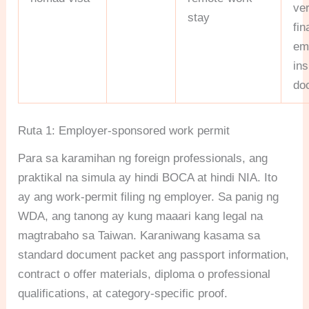
ve
stay
fin
em
in
do
Ruta 1: Employer-sponsored work permit
Para sa karamihan ng foreign professionals, ang
praktikal na simula ay hindi BOCA at hindi NIA. Ito
ay ang work-permit filing ng employer. Sa panig ng
WDA, ang tanong ay kung maaari kang legal na
magtrabaho sa Taiwan. Karaniwang kasama sa
standard document packet ang passport information,
contract o offer materials, diploma o professional
qualifications, at category-specific proof.