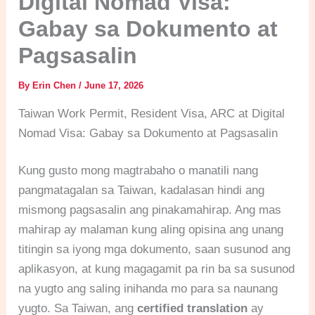
Digital Nomad Visa:
Gabay sa Dokumento at
Pagsasalin
By
Erin Chen
/
June 17, 2026
Taiwan Work Permit, Resident Visa, ARC at Digital
Nomad Visa: Gabay sa Dokumento at Pagsasalin
Kung gusto mong magtrabaho o manatili nang
pangmatagalan sa Taiwan, kadalasan hindi ang
mismong pagsasalin ang pinakamahirap. Ang mas
mahirap ay malaman kung aling opisina ang unang
titingin sa iyong mga dokumento, saan susunod ang
aplikasyon, at kung magagamit pa rin ba sa susunod
na yugto ang saling inihanda mo para sa naunang
yugto. Sa Taiwan, ang
certified translation
ay