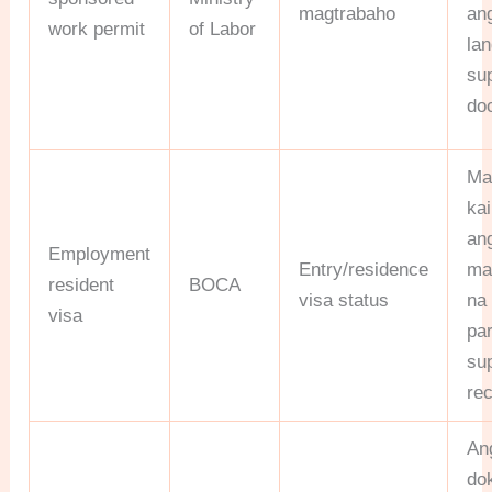
magtrabaho
ang
work permit
of Labor
la
su
do
Ma
ka
ang
Employment
Entry/residence
ma
resident
BOCA
visa status
na 
visa
pa
su
re
An
do