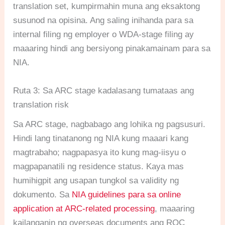
translation set, kumpirmahin muna ang eksaktong
susunod na opisina. Ang saling inihanda para sa
internal filing ng employer o WDA-stage filing ay
maaaring hindi ang bersiyong pinakamainam para sa
NIA.
Ruta 3: Sa ARC stage kadalasang tumataas ang
translation risk
Sa ARC stage, nagbabago ang lohika ng pagsusuri.
Hindi lang tinatanong ng NIA kung maaari kang
magtrabaho; nagpapasya ito kung mag-iisyu o
magpapanatili ng residence status. Kaya mas
humihigpit ang usapan tungkol sa validity ng
dokumento. Sa
NIA guidelines para sa online
application at ARC-related processing
, maaaring
kailanganin ng overseas documents ang ROC