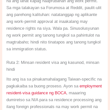
na ang lahat kapag naaprubahan ang work permit.
Sa mga talakayan sa Forumosa at Reddit, paulit-ulit
ang parehong kalituhan: natatanggap ng aplikante
ang work-permit approval at inaakalang may
residence rights na siya. Wala pa. Sinusolusyunan
ng work permit ang tanong tungkol sa pahintulot na
magtrabaho; hindi nito tinatapos ang tanong tungkol
sa immigration status.
Ruta 2: Minsan resident visa ang kasunod, minsan
hindi
Ito ang isa sa pinakamahalagang Taiwan-specific na
pagkakaiba sa buong proseso. Ayon sa
employment
resident-visa guidance ng BOCA
, maaaring
dumiretso sa NIA para sa residence processing ang
ilang foreign professionals na may work permit na