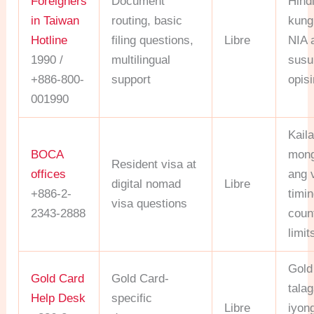
Foreigners
Document
Hind
in Taiwan
routing, basic
kung
Hotline
filing questions,
Libre
NIA 
1990 /
multilingual
susu
+886-800-
support
opis
001990
Kail
BOCA
mong
Resident visa at
offices
ang 
digital nomad
Libre
+886-2-
timin
visa questions
2343-2888
count
limit
Gold
Gold Card
Gold Card-
tala
Help Desk
specific
Libre
iyong