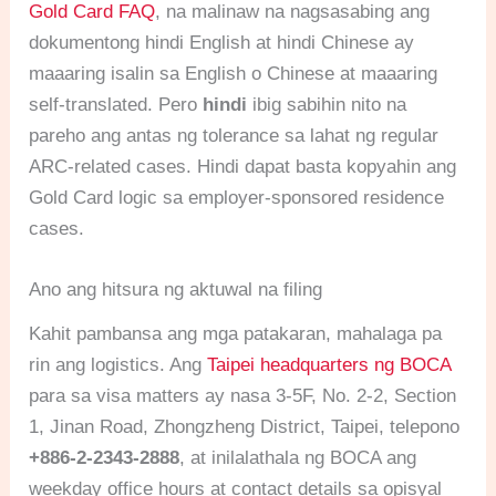
Gold Card FAQ
, na malinaw na nagsasabing ang
dokumentong hindi English at hindi Chinese ay
maaaring isalin sa English o Chinese at maaaring
self-translated. Pero
hindi
ibig sabihin nito na
pareho ang antas ng tolerance sa lahat ng regular
ARC-related cases. Hindi dapat basta kopyahin ang
Gold Card logic sa employer-sponsored residence
cases.
Ano ang hitsura ng aktuwal na filing
Kahit pambansa ang mga patakaran, mahalaga pa
rin ang logistics. Ang
Taipei headquarters ng BOCA
para sa visa matters ay nasa 3-5F, No. 2-2, Section
1, Jinan Road, Zhongzheng District, Taipei, telepono
+886-2-2343-2888
, at inilalathala ng BOCA ang
weekday office hours at contact details sa opisyal