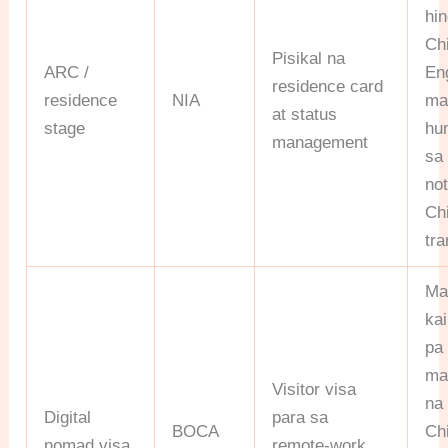
hin
Ch
Pisikal na
ARC /
En
residence card
residence
NIA
ma
at status
stage
hu
management
sa 
no
Ch
tra
Ma
ka
pa 
ma
Visitor visa
na
Digital
para sa
BOCA
Ch
nomad visa
remote-work