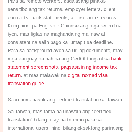
Para sa remote workers, kadalasang pinaka-
sensitibo ang tax returns, employer letters, client
contracts, bank statements, at insurance records.
Kung hindi pa English o Chinese ang mga record na
iyon, mas ligtas na maghanda ng malinaw at
consistent na salin bago ka lumapit sa deadline.
Para sa background ayon sa uri ng dokumento, may
mga kaugnay na pahina ang CertOf tungkol sa
bank
statement screenshots
,
pagsasalin ng income tax
return
, at mas malawak na
digital nomad visa
translation guide
.
Saan pumapasok ang certified translation sa Taiwan
Sa Taiwan, mas tama na unawain ang “certified
translation” bilang tulay na termino para sa
international users, hindi bilang eksaktong pariralang