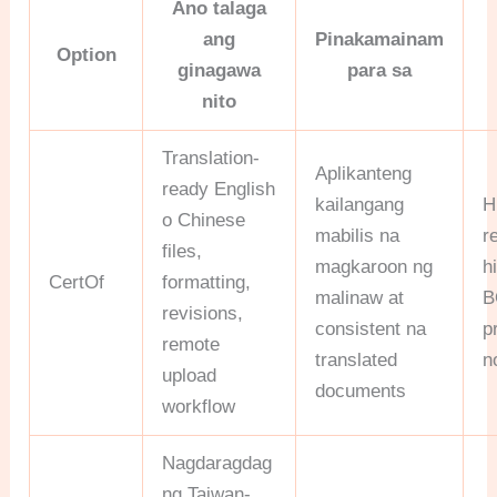
Ano talaga
ang
Pinakamainam
Option
ginagawa
para sa
nito
Translation-
Aplikanteng
ready English
kailangang
H
o Chinese
mabilis na
r
files,
magkaroon ng
h
CertOf
formatting,
malinaw at
B
revisions,
consistent na
p
remote
translated
n
upload
documents
workflow
Nagdaragdag
ng Taiwan-