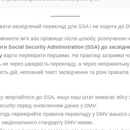
увати засвідчений переклад для SSA і не ходити до D
мінюєте ім’я або прізвище після шлюбу, розлучення 
ги Social Security Administration (SSA) до засвідч
у
варто перевірити першими. На практиці затримки ч
 не через швидкість перекладу, а через неправильну
ість дій, неповний текст засвідчення та різні правил
у звертайтеся до SSA, якщо ваш штат вимагає збігу 
Security перед оновленням даних у DMV.
гідь перевіряйте правила перекладу у DMV вашого 
 національного стандарту DMV немає.