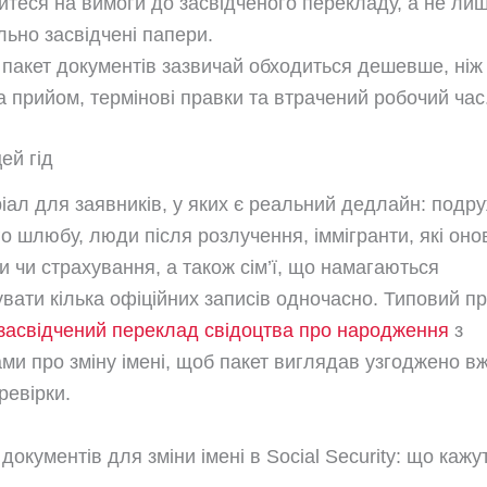
йтеся на вимоги до засвідченого перекладу, а не ли
льно засвідчені папери.
пакет документів зазвичай обходиться дешевше, ніж
а прийом, термінові правки та втрачений робочий час
ей гід
іал для заявників, у яких є реальний дедлайн: подр
о шлюбу, люди після розлучення, іммігранти, які он
и чи страхування, а також сім’ї, що намагаються
увати кілька офіційних записів одночасно. Типовий п
засвідчений переклад свідоцтва про народження
з
ми про зміну імені, щоб пакет виглядав узгоджено вж
ревірки.
окументів для зміни імені в Social Security: що кажут