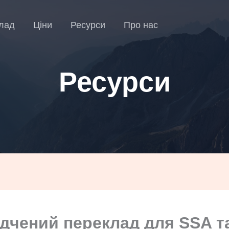
лад
Ціни
Ресурси
Про нас
Ресурси
ідчений переклад для SSA т