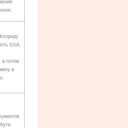
овний
ення.
Флориді
віть SSA,
, а потім
міну в
о.
кументів
бути