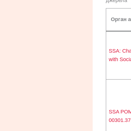
джерела
Орган 
SSA: Ch
with Soci
SSA PO
00301.37