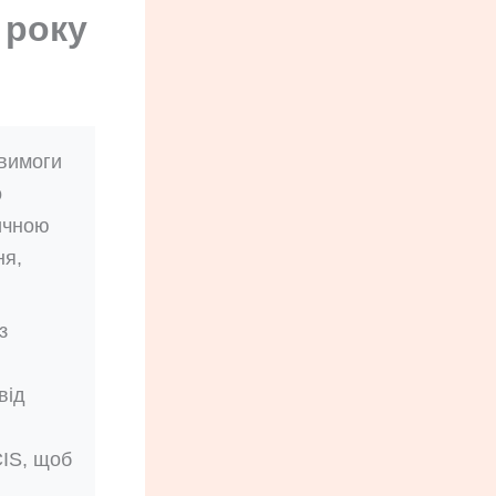
 року
 вимоги
о
дичною
ня,
з
від
CIS, щоб