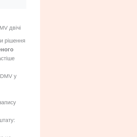
MV двічі
чи рішення
еного
астіше
а DMV у
запису
штату: