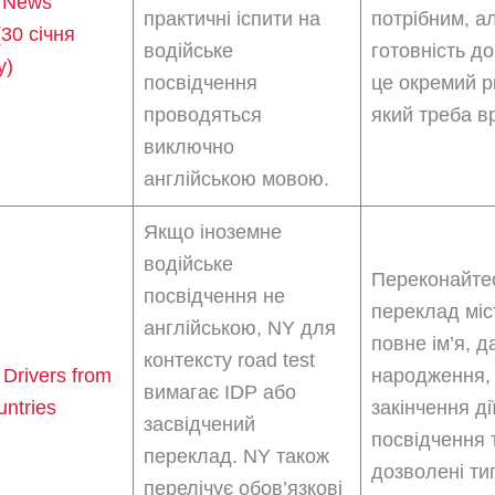
 News
практичні іспити на
потрібним, а
(30 січня
водійське
готовність до
у)
посвідчення
це окремий р
проводяться
який треба в
виключно
англійською мовою.
Якщо іноземне
водійське
Переконайте
посвідчення не
переклад міс
англійською, NY для
повне ім’я, д
контексту road test
Drivers from
народження,
вимагає IDP або
untries
закінчення ді
засвідчений
посвідчення 
переклад. NY також
дозволені ти
перелічує обов’язкові