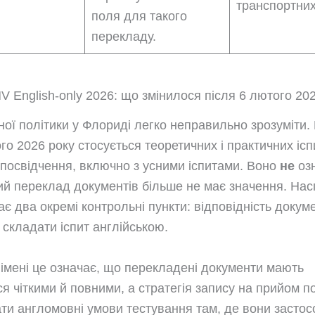
транспортних
поля для такого
перекладу.
MV English-only 2026: що змінилося після 6 лютого 20
ної політики у Флориді легко неправильно зрозуміти
го 2026 року стосується теоретичних і практичних ісп
 посвідчення, включно з усними іспитами. Воно
не
озн
ий переклад документів більше не має значення. Нас
є два окремі контрольні пункти: відповідність докуме
 складати іспит англійською.
 імені це означає, що перекладені документи мають
я чіткими й повними, а стратегія запису на прийом п
ти англомовні умови тестування там, де вони застос