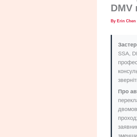
DMV п
By
Erin Chen
Застер
SSA, D
профес
консуль
зверніт
Про ав
перекл
двомов
проход
заявни
зменши