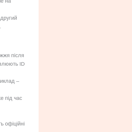
ше на
 другий
.
ужжя після
овлюють ID
риклад –
е під час
ь офіційні