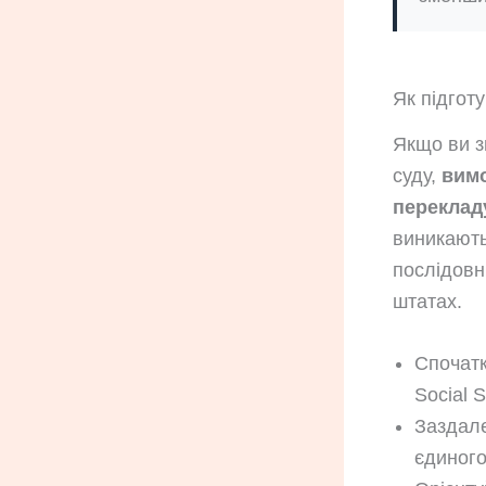
Як підгот
Якщо ви з
суду,
вимо
переклад
виникають
послідовн
штатах.
Спочатк
Social 
Заздале
єдиного