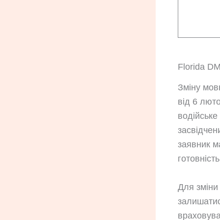
Florida D
Зміну мов
від 6 люто
водійське
засвідчен
заявник ма
готовність
Для зміни
залишатис
враховува