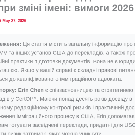
ри зміні імені: вимоги 2026
/
May 27, 2026
еження:
Ця стаття містить загальну інформацію про
MV та інших установ США до перекладів, а також пр
ійні практики підготовки документів. Вона не є юри
тацією. Якщо у вашій справі є складні правові питан
ься до кваліфікованого імміграційного адвоката.
торку:
Erin Chen
є співзасновницею та стратегинею 
адів у CertOf™. Маючи понад десять років досвіду в
ному редакційному контролі ризиків і практичний дос
ження імміграційного процесу в США, Erin допомагає
кам готувати засвідчені переклади, придатні для US
ти ризик затримок, яких можна уникнути.