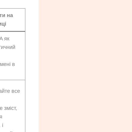
ти на
иці
A як
тичний
мені в
айте все
 зміст,
я
 і