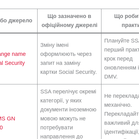
Що зазначено в
Що роби
або джерело
офіційному джерелі
практ
Плануйте SS
Зміну імені
перший прак
ange name
оформлюють через
крок перед
al Security
запит на заміну
оновленням і
картки Social Security.
DMV.
SSA перелічує окремі
Не переклад
категорії, у яких
механічно.
документи іноземною
Перекладайте
MS GN
мовою можуть не
важливий дл
0
потребувати
ідентифікації,
направлення до