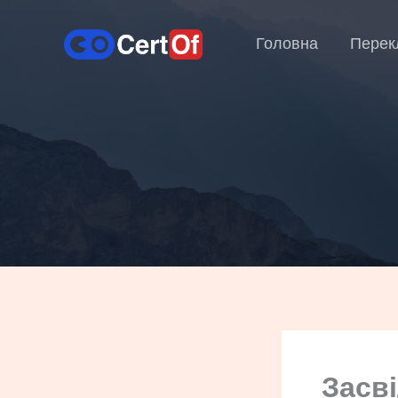
Головна
Перек
Засв