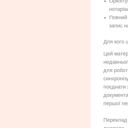
Орієнту
нотаріа
Повний 
запис н
Для кого ц
Цей матер
недавньог
для робот
синхроніз
поєднати
документа
першої пе
Переклад д