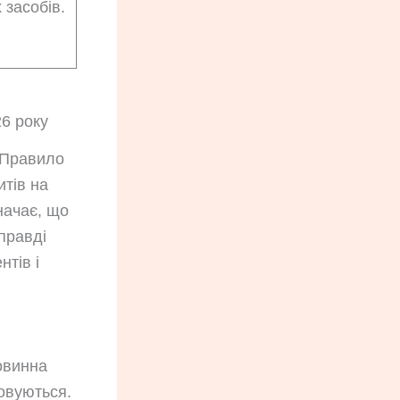
 засобів.
26 року
. Правило
итів на
ачає, що
правді
нтів і
овинна
овуються.