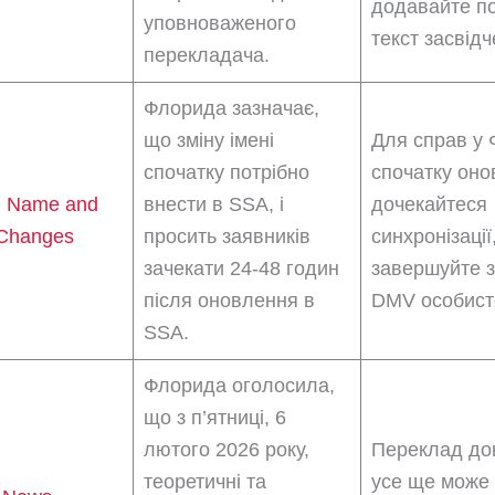
додавайте п
уповноваженого
текст засвідч
перекладача.
Флорида зазначає,
що зміну імені
Для справ у 
спочатку потрібно
спочатку оно
 Name and
внести в SSA, і
дочекайтеся
 Changes
просить заявників
синхронізації
зачекати 24-48 годин
завершуйте з
після оновлення в
DMV особист
SSA.
Флорида оголосила,
що з п’ятниці, 6
лютого 2026 року,
Переклад до
теоретичні та
усе ще може 