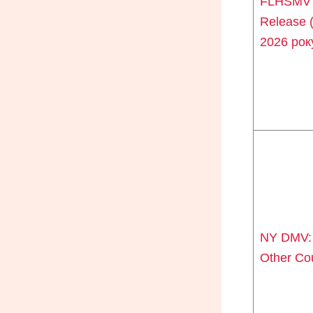
FLHSMV
Release 
2026 рок
NY DMV: 
Other Co