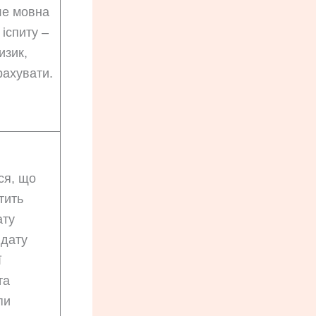
ле мовна
 іспиту –
изик,
рахувати.
ся, що
тить
ату
 дату
ї
та
пи