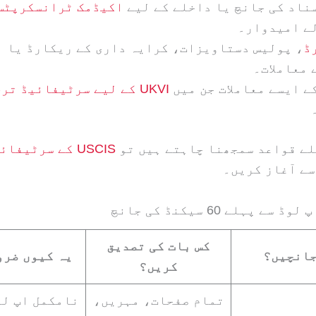
ناد کی جانچ یا داخلے کے لیے
اکیڈمک ٹرانسکرپٹس
ے امیدوار۔
ڈ
، پولیس دستاویزات، کرایہ داری کے ریکارڈ یا ب
 معاملات۔
ے ایسے معاملات جن میں
UKVI کے لیے سرٹیفائیڈ ترجمہ
لے قواعد سمجھنا چاہتے ہیں تو
USCIS کے سرٹیف
ے آغاز کریں۔
کس بات کی تصدیق
جانچیں؟
یہ کیوں ضرو
کریں؟
تمام صفحات، مہریں،