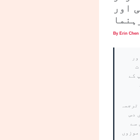
ی اور
ہنما
By
Erin Chen
اور
ت
 کے
ور ترجمہ
 دس
 سے
اروں کو USCIS کے لیے موزوں