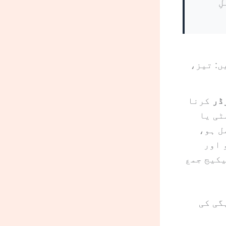
ِ
ں: تیز،
ڈر
کرنا
، یونیورسٹی یا
ل ہو،
 اور
یکیج جمع
گی کی