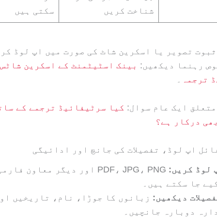
شناخت کریں
سکتی ہیں
ثبوت تصویر یا اسکرین شاٹ کی صورت میں اپ لوڈ کر 
وص رہنما دیکھیں:
بینک اسٹیٹمنٹ کے اسکرین شاٹس 
 ترجمہ
۔
کیا سرٹیفائیڈ ترجمے کے سات
ھی درکار ہے؟
 لوڈ کریں:
PDF، JPG، PNG اور دیگر معاون فار
یے جا سکتے ہیں۔
صیلات دیکھیں:
زبانوں کا جوڑا، نام، تاریخیں او
ارہ دوبارہ جانچیں۔