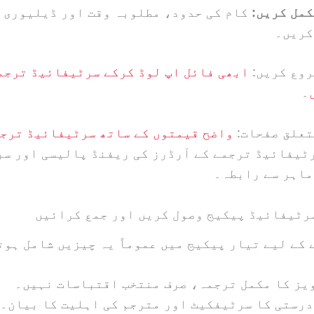
کمل کریں:
کام کی حدود، مطلوبہ وقت اور ڈیلیوری 
کریں۔
روع کریں:
ابھی فائل اپ لوڈ کرکے سرٹیفائیڈ ترجمہ
۔
تعلق صفحات:
واضح قیمتوں کے ساتھ سرٹیفائیڈ ترجم
ٹیفائیڈ ترجمے کے آرڈرز کی ریفنڈ پالیسی اور س
ماہر سے رابطہ۔
 کے لیے تیار پیکیج میں عموماً یہ چیزیں شامل ہوت
یز کا مکمل ترجمہ، صرف منتخب اقتباسات نہیں۔
درستی کا سرٹیفکیٹ اور مترجم کی اہلیت کا بیان۔