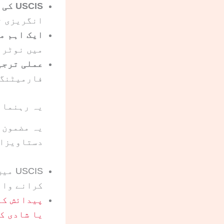
USCIS کی بنیادی قانونی شرط:
انگریزی ت
ایک اہم م
میں نوٹرا
عملی ترجی
فارمیٹنگ 
یہ رہنما 
یہ مضمون 
دستاویزات
USCIS میں I-130، I-485، N-400، K-1 (I-129F) یا
کرانے وال
پیدائش کے
یا شادی ک