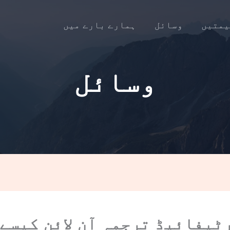
یمتیں
وسائل
ہمارے بارے میں
وسائل
ٹیفائیڈ ترجمہ آن لائن کیسے