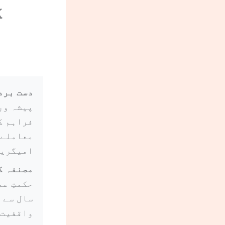
ک
دست برد
پیشہ ور
فراہم ک
معاملے 
امیگریش
مصنفہ ک
حکمتِ ع
سال سے 