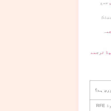
جمع
ینک
ائیڈ ترجمے
ری ہے؟
نامکمل اپ لوڈ RFE