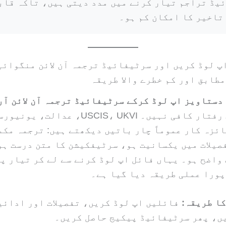
یڈ تراجم تیار کرنے میں مدد دیتی ہیں، تاکہ قابل
تاخیر کا امکان کم ہو۔
پ لوڈ کریں اور سرٹیفائیڈ ترجمہ آن لائن منگوائی
مطابق اور کم خطرے والا طریقہ
دستاویز اپ لوڈ کرکے سرٹیفائیڈ ترجمہ آن لائن آر
ہے تو صرف رفتار کافی نہیں۔ USCIS، UKVI، عدالت
ائزہ کار عموماً چار باتیں دیکھتے ہیں: ترجمہ مکم
صیلات میں یکسانیت ہو، سرٹیفکیشن کا متن درست ہو
واضح ہو۔ یہاں فائل اپ لوڈ کرنے سے لے کر تیار پ
پورا عملی طریقہ دیا گیا ہے۔
فائلیں اپ لوڈ کریں، تفصیلات اور ادائی
ں، پھر سرٹیفائیڈ پیکیج حاصل کریں۔