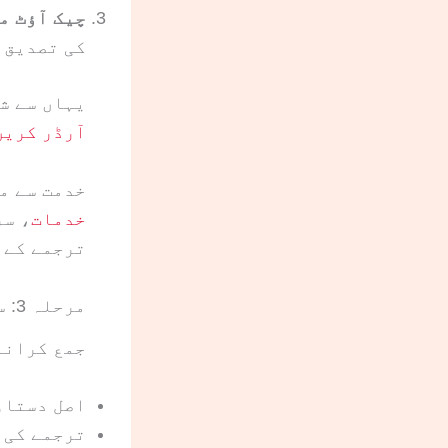
چیک آؤٹ م
کی تصدیق 
یہاں سے ش
آرڈر کریں
خدمت سے م
خدمات
، سر
ترجمے کے 
مرحلہ 3: سرٹیفائیڈ پیکیج وصول کریں اور جمع کرائیں
جمع کرانے
اصل دستاو
ترجمے کی 