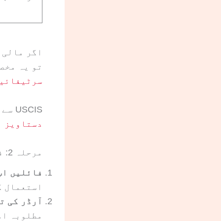
اگر مالی 
تو یہ مخص
سرٹیفائیڈ
USCIS سے متعلق ایک عام سوال:
دستاویز ب
مرحلہ 2: فائل اپ لوڈ، تفصیلات کی جانچ اور ادائیگی
فائلیں اپ
استعمال ک
آرڈر کی تف
مطلوبہ اد