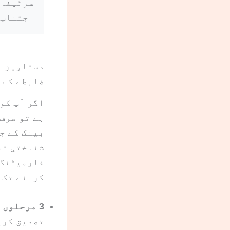
سرٹیفائ
اجتناب 
دستاویز ا
ضابطے کے 
اگر آپ کو
بینک کے ج
شناختی تف
فارمیٹنگ 
کرانے تک 
3 مرحلوں کا طریقہ:
تصدیق کری