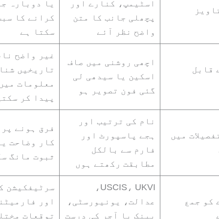
اسٹیمپ، کنارے اور
یا دوبارہ جم
اویز
پچھلی جانب کا متن
کرانے کا سبب
واضح نظر آئے
سکتا ہے
غیر واضح نام
اچھی روشنی میں صاف
 قابل
تاریخیں شنا
اسکین یا سیدھی لی
معلومات میں
گئی فون تصویر ہو
پیدا کر سکتی
نام کی ترتیب اور
فرق ہونے پر 
فصیلات میں
ہجے پاسپورٹ اور
کار وضاحت یا
فارم سے بالکل
ثبوت مانگ سک
مطابقت رکھتے ہوں
USCIS، UKVI،
سرٹیفکیشن ک
 کو جمع
عدالت، یونیورسٹی،
اور فارمیٹن
بینک یا آجر کی درست
توقعات مختل