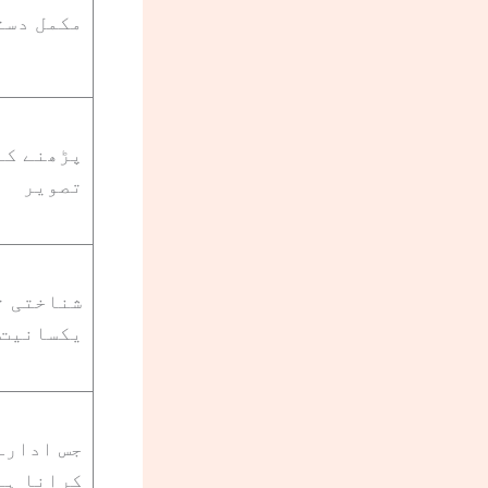
مکمل دست
پڑھنے کے
تصویر
شناختی ت
یکسانیت
جس ادارے
کرانا ہے