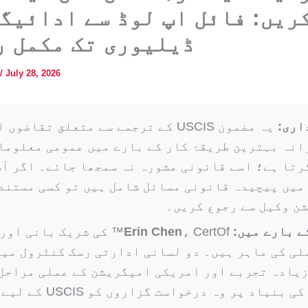
ریں: فائل اپ لوڈ سے ادائیگ
ڈیلیوری تک مکمل ر
/
July 28, 2026
اری:
یہ مضمون USCIS کے ترجمے سے متعلق تقاضوں 
انہ بہترین طریقۂ کار کے بارے میں عمومی معلوما
رتا ہے؛ اسے قانونی مشورہ نہ سمجھا جائے۔ اگر آپ
میں پیچیدہ قانونی مسائل شامل ہیں تو کسی مستند
ن وکیل سے رجوع کریں۔
ے بارے میں:
Erin Chen
، CertOf™ کی شریک بانی ا
ملی کی ماہر ہیں۔ دو لسانی ادارتی رسک کنٹرول میں
زیادہ تجربے اور امریکی امیگریشن کے عملی مراحل
واقفیت کی بنیاد پر وہ درخواست گز