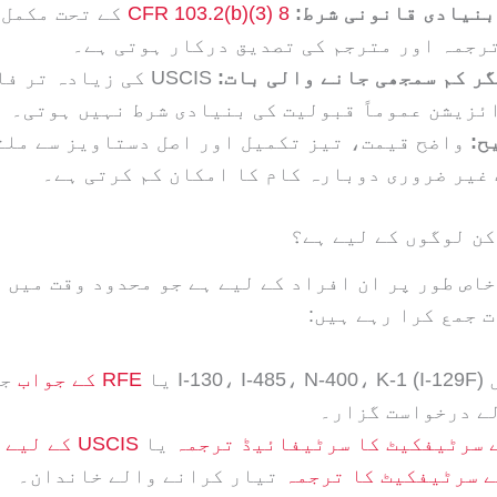
8 CFR 103.2(b)(3)
کے تحت مکمل
رجمہ اور مترجم کی تصدیق درکار ہوتی ہے۔
گر کم سمجھی جانے والی بات:
USCIS کی زیادہ تر 
ئزیشن عموماً قبولیت کی بنیادی شرط نہیں ہوتی۔
ح:
واضح قیمت، تیز تکمیل اور اصل دستاویز سے ملت
غیر ضروری دوبارہ کام کا امکان کم کرتی ہے۔
کن لوگوں کے لیے ہے؟
خاص طور پر ان افراد کے لیے ہے جو محدود وقت میں
 جمع کرا رہے ہیں:
RFE کے جواب
جم
ے درخواست گزار۔
 سرٹیفکیٹ کا سرٹیفائیڈ ترجمہ
یا
USCIS کے لی
ے سرٹیفکیٹ کا ترجمہ
تیار کرانے والے خاندان۔