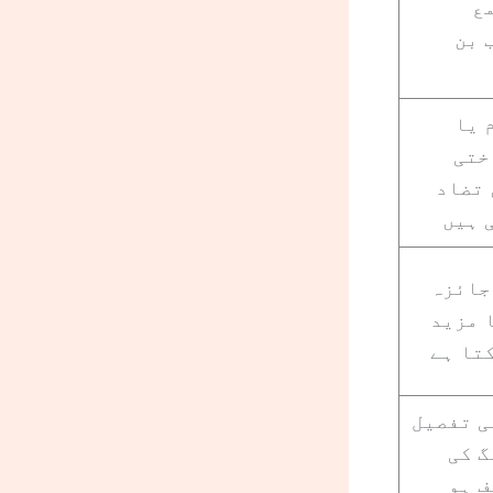
ع
 بن
 یا
ختی
 تضاد
 ہیں
جائزہ
 مزید
تا ہے
ی تفصیل
گ کی
ف ہو