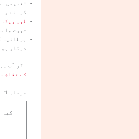
تعلیمی اس
کرانے وال
طبی ریکار
ثبوت والے
برطانیہ ک
درکار ہو۔
اگر آپ پہ
کے تقاضے
س
مرحلہ 1: اپ لوڈ سے پہلے 60 سیکنڈ کی جانچ
کیا 