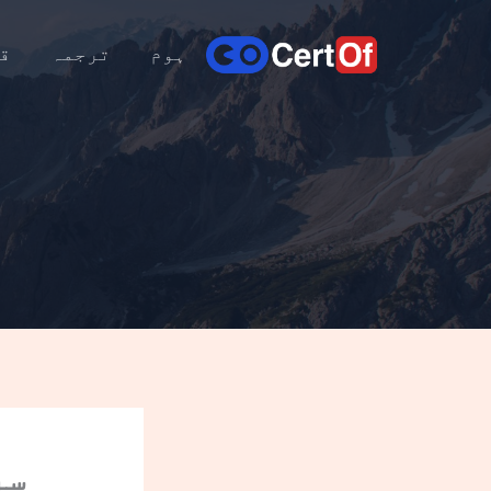
ہوم
ترجمہ
ق
سر