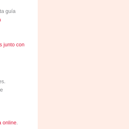
ta guía
a
s junto con
es.
 e
a online
.