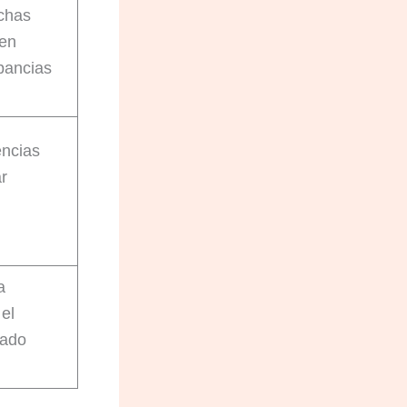
chas
den
pancias
encias
r
a
 el
rado