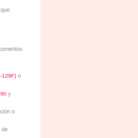
 que
ocumentos
I-129F)
o
nto
y
ción o
s de