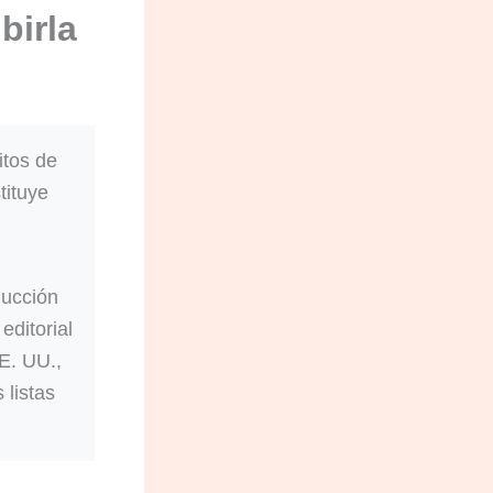
birla
itos de
tituye
ducción
ditorial
E. UU.,
 listas