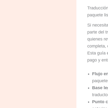
Traducción
paquete li
Si necesit
parte del 
quienes re
completa, 
Esta guía e
pago y entr
Flujo e
paquete 
Base le
traduct
Punto c