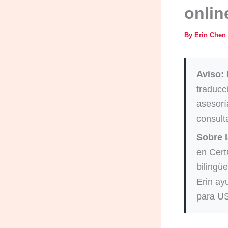
onlin
By
Erin Chen
Aviso:
E
traducc
asesorí
consult
Sobre l
en Cert
bilingü
Erin ayu
para US