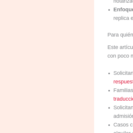
notariza
Enfoque
replica 
Para quién
Este artíc
con poco 
Solicit
respues
Familia
traducc
Solicit
admisió
Casos 