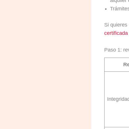
alquiler
Trámite
Si quieres
certificad
Paso 1: re
Re
Integrida