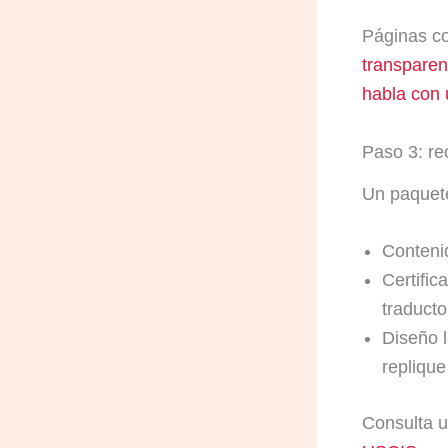
Páginas c
transparen
habla con 
Paso 3: rec
Un paquete 
Contenid
Certific
traducto
Diseño l
replique
Consulta u