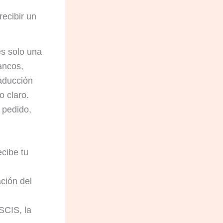
recibir un
es solo una
ancos,
raducción
o claro.
l pedido,
ecibe tu
ación del
SCIS, la