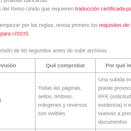
 o pruebas bancarias.
s del Reino Unido que requieren
traducción certificada 
 empezar por las reglas, revisa primero los
requisitos de
a para USCIS
.
visión de 60 segundos antes de subir archivos
visión
Qué comprobar
Por qué i
Una subida i
Todas las páginas,
puede provoc
sellos, timbres,
RFE (solicitu
d
márgenes y reversos
evidencia) o e
son visibles
vuelvas a pre
documentos