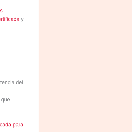
os
rtificada
y
tencia del
o que
icada para