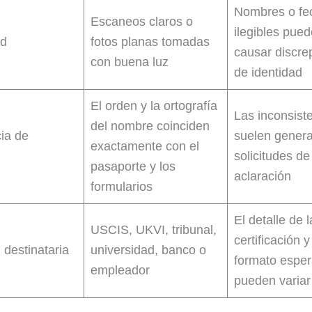
Nombres o fe
Escaneos claros o
ilegibles pue
ad
fotos planas tomadas
causar discre
con buena luz
de identidad
El orden y la ortografía
Las inconsist
del nombre coinciden
ia de
suelen genera
exactamente con el
solicitudes de
pasaporte y los
aclaración
formularios
El detalle de l
USCIS, UKVI, tribunal,
certificación y
 destinataria
universidad, banco o
formato espe
empleador
pueden variar