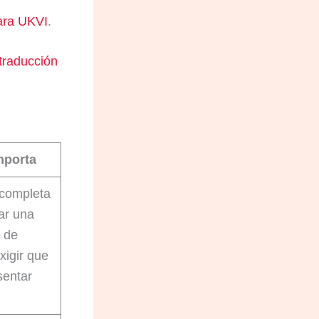
para UKVI
.
 traducción
mporta
ncompleta
ar una
d de
xigir que
sentar