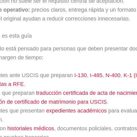
ción no suele ser el requisito central de aceptación.
 operativo:
precios claros, entrega rápida y un formato
el original ayudan a reducir correcciones innecesarias.
 es esta guía
ulo está pensado para personas que deben presentar d
margen de tiempo:
antes ante USCIS que preparan
I-130
,
I-485
,
N-400
,
K-1 (
tas a RFE
.
s que preparan
traducción certificada de acta de nacimie
ión de certificado de matrimonio para USCIS
.
antes que presentan
expedientes académicos
para evalua
n.
con
historiales médicos
, documentos policiales, contrato