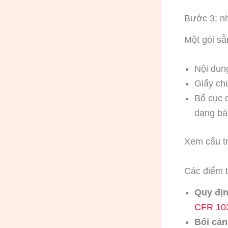
Bước 3: n
Một gói s
Nội dung
Giấy ch
Bố cục d
dạng bá
Xem cấu tr
Các điểm 
Quy đị
CFR 10
Bối cản