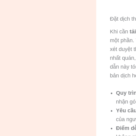
Đặt dịch t
Khi cần
tả
một phần. 
xét duyệt 
nhất quán,
dẫn này tóm
bản dịch h
Quy trì
nhận gó
Yêu cầ
của ngư
Điểm d