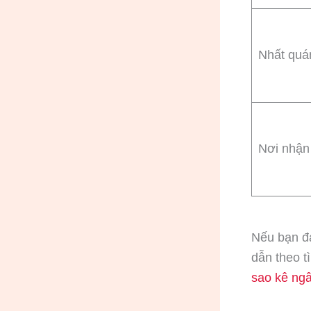
Nhất quá
Nơi nhận
Nếu bạn đa
dẫn theo t
sao kê ng