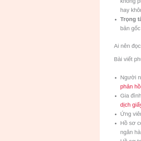
không ph
hay khô
Trọng t
bản gốc 
Ai nên đọ
Bài viết p
Người 
phản hồ
Gia đìn
dịch gi
Ứng viê
Hồ sơ 
ngân hà