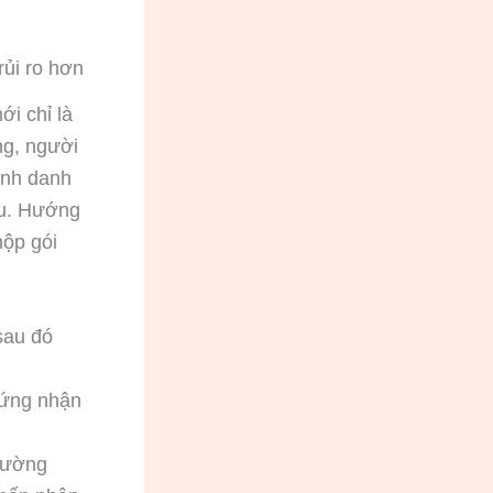
rủi ro hơn
ới chỉ là
ng, người
ịnh danh
ếu. Hướng
nộp gói
 sau đó
hứng nhận
hường