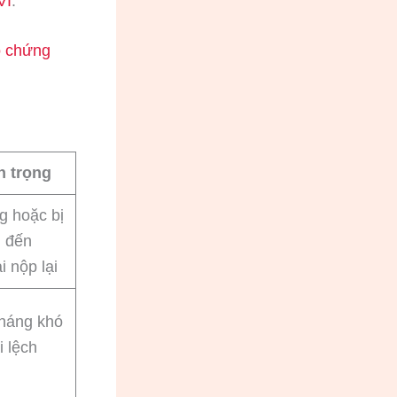
VI
.
ó chứng
n trọng
g hoặc bị
n đến
 nộp lại
tháng khó
i lệch