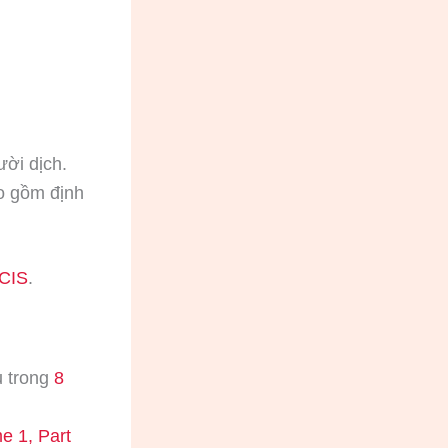
ời dịch.
ao gồm định
SCIS
.
u trong
8
e 1, Part