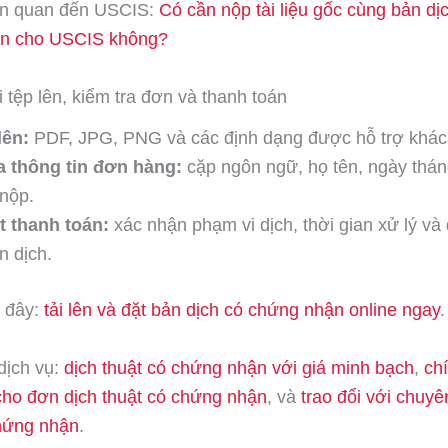
iên quan đến USCIS:
Có cần nộp tài liệu gốc cùng bản dị
n cho USCIS không?
i tệp lên, kiểm tra đơn và thanh toán
lên:
PDF, JPG, PNG và các định dạng được hỗ trợ khác
a thông tin đơn hàng:
cặp ngôn ngữ, họ tên, ngày thán
 nộp.
t thanh toán:
xác nhận phạm vi dịch, thời gian xử lý và
n dịch.
i đây:
tải lên và đặt bản dịch có chứng nhận online ngay
.
dịch vụ:
dịch thuật có chứng nhận với giá minh bạch
,
ch
cho đơn dịch thuật có chứng nhận
, và
trao đổi với chuyê
chứng nhận
.