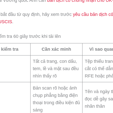
ại Vương quốc Anh cần
bản dịch có chứng nhận cho UK
bắt đầu từ quy định, hãy xem trước
yêu cầu bản dịch c
 USCIS
.
m tra 60 giây trước khi tải lên
kiểm tra
Cần xác minh
Vì sao qua
Tất cả trang, con dấu,
Tệp thiếu tran
tem, lề và mặt sau đều
cắt có thể dẫ
nhìn thấy rõ
RFE hoặc phải
Bản scan rõ hoặc ảnh
Tên và ngày 
chụp phẳng bằng điện
đọc dễ gây sa
thoại trong điều kiện đủ
nhân thân
sáng