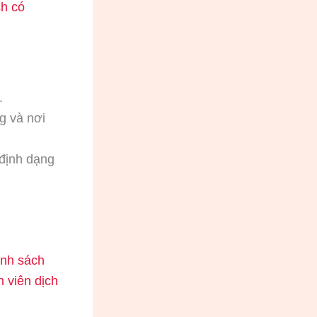
ch có
.
g và nơi
 định dạng
ính sách
n viên dịch