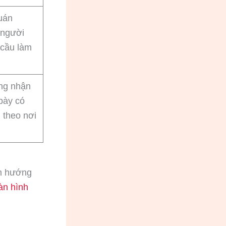
uán
 người
 cầu làm
ng nhận
 bày có
 theo nơi
em hướng
àn hình