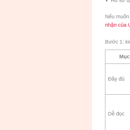
Hồ sơ t
Nếu muốn 
nhận của
Bước 1: kiể
Mục 
Đầy đủ
Dễ đọc