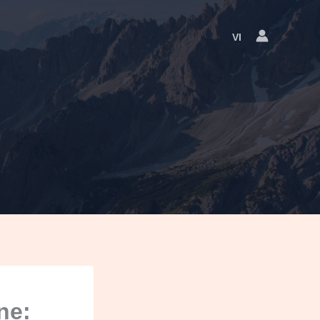
VI
Language
Switcher
ne: