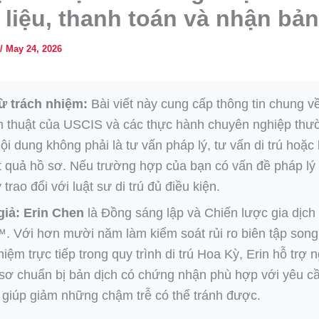
ài liệu, thanh toán và nhận bả
/
May 24, 2026
ừ trách nhiệm:
Bài viết này cung cấp thông tin chung v
h thuật của USCIS và các thực hành chuyên nghiệp thư
ội dung không phải là tư vấn pháp lý, tư vấn di trú hoặc
 quả hồ sơ. Nếu trường hợp của bạn có vấn đề pháp lý
 trao đổi với luật sư di trú đủ điều kiện.
giả:
Erin Chen
là Đồng sáng lập và Chiến lược gia dịch t
. Với hơn mười năm làm kiểm soát rủi ro biên tập son
hiệm trực tiếp trong quy trình di trú Hoa Kỳ, Erin hỗ trợ 
sơ chuẩn bị bản dịch có chứng nhận phù hợp với yêu c
giúp giảm những chậm trễ có thể tránh được.