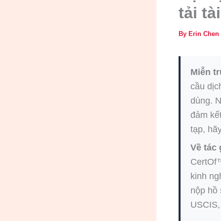
tải t
By
Erin Chen
Miễn tr
cầu dịc
dùng. N
đảm kết
tạp, hãy
Về tác 
CertOf™
kinh ng
nộp hồ 
USCIS, 