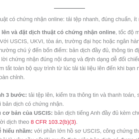
huật có chứng nhận online: tải tệp nhanh, đúng chuẩn, ít 
i lên và đặt dịch thuật có chứng nhận online
, tốc độ m
Với USCIS, UKVI, tòa án, trường đại học hoặc ngân hà
thường chú ý đến bốn điểm: bản dịch đầy đủ, thông tin đ
 lời chứng nhận đúng nội dung và định dạng dễ đối chi
 tắt toàn bộ quy trình từ lúc tải tài liệu lên đến khi bạn 
oàn chỉnh.
nh 3 bước:
tải tệp lên, kiểm tra thông tin và thanh toán,
i bản dịch có chứng nhận.
u cơ bản của USCIS:
bản dịch tiếng Anh đầy đủ kèm c
ời dịch theo
8 CFR 103.2(b)(3)
.
ễ hiểu nhầm:
với phần lớn hồ sơ USCIS, công chứng t