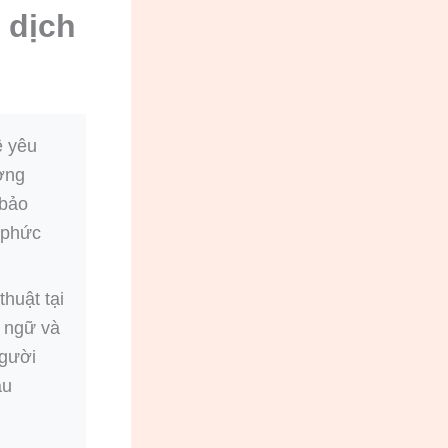
n dịch
ề yêu
ờng
 bảo
 phức
huật tại
g ngữ và
người
ầu