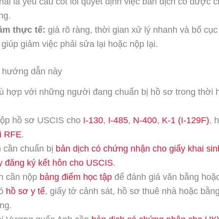
ải là yêu cầu cốt lõi quyết định việc bản dịch có được 
ng.
âm thực tế:
giá rõ ràng, thời gian xử lý nhanh và bố cụ
giúp giảm việc phải sửa lại hoặc nộp lại.
c hướng dẫn này
hù hợp với những người đang chuẩn bị hồ sơ trong thời 
nộp hồ sơ USCIS cho
I-130
,
I-485
,
N-400
,
K-1 (I-129F)
, 
i RFE
.
h cần chuẩn bị
bản dịch có chứng nhận cho giấy khai sin
ấy đăng ký kết hôn cho USCIS
.
n cần nộp
bảng điểm học tập
để đánh giá văn bằng hoặc
có
hồ sơ y tế
, giấy tờ cảnh sát, hồ sơ thuê nhà hoặc bằ
ng.