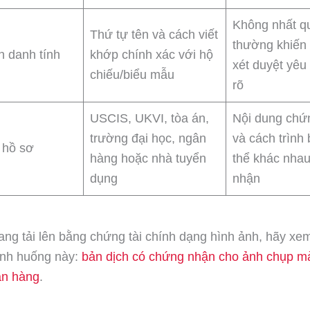
Không nhất q
Thứ tự tên và cách viết
thường khiến
n danh tính
khớp chính xác với hộ
xét duyệt yêu
chiếu/biểu mẫu
rõ
USCIS, UKVI, tòa án,
Nội dung chứ
trường đại học, ngân
và cách trình
 hồ sơ
hàng hoặc nhà tuyển
thể khác nhau
dụng
nhận
ng tải lên bằng chứng tài chính dạng hình ảnh, hãy x
ình huống này:
bản dịch có chứng nhận cho ảnh chụp m
ân hàng
.