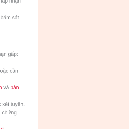
chấp nhận
c bám sát
hạn gấp:
hoặc cần
h
và
bản
 xét tuyển.
ng chứng