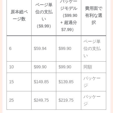
パッケー
ページ単
ジモデル
費用面で
原本総ペ
位の支払
（$99.90
有利な選
ージ数
い
+ 超過分
択
（$9.99）
$7.99）
ページ単
6
$59.94
$99.90
位の支払
い
10
$99.90
$99.90
同額
パッケー
15
$149.85
$139.85
ジ
パッケー
25
$249.75
$219.75
ジ