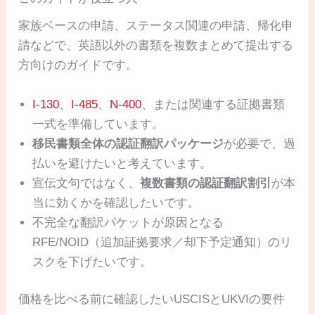
家族ベースの申請、ステータス関連の申請、帰化申
請などで、英語以外の書類を複数まとめて提出する
方向けのガイドです。
I-130
、
I-485
、
N-400
、または関連する証拠書類
一式を準備しています。
移民書類全体の認証翻訳パッケージ
が必要で、過
払いを避けたいと考えています。
宣伝文句ではなく、
複数書類の認証翻訳割引
が本
当に効くかを確認したいです。
不完全な翻訳パケットが原因となる
RFE/NOID（追加証拠要求／却下予定通知）のリ
スクを下げたいです。
価格を比べる前に確認したいUSCISとUKVIの要件