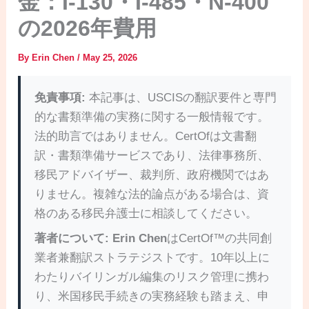
金：I-130・I-485・N-400
の2026年費用
By
Erin Chen
/
May 25, 2026
免責事項:
本記事は、USCISの翻訳要件と専門
的な書類準備の実務に関する一般情報です。
法的助言ではありません。CertOfは文書翻
訳・書類準備サービスであり、法律事務所、
移民アドバイザー、裁判所、政府機関ではあ
りません。複雑な法的論点がある場合は、資
格のある移民弁護士に相談してください。
著者について:
Erin Chen
はCertOf™の共同創
業者兼翻訳ストラテジストです。10年以上に
わたりバイリンガル編集のリスク管理に携わ
り、米国移民手続きの実務経験も踏まえ、申