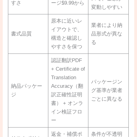
すさ
ージ$9.99から
変動しやすい
原本に近いレ
業者により納
イアウトで、
書式品質
品形式が異な
構造と確認し
る
やすさを保つ
認証翻訳PDF
+ Certificate of
Translation
パッケージン
納品パッケー
Accuracy（翻
グ基準が業者
ジ
訳正確性証明
ごとに異なる
書） + オンラ
イン検証フロ
ー
返金・補償ポ
条件が不透明