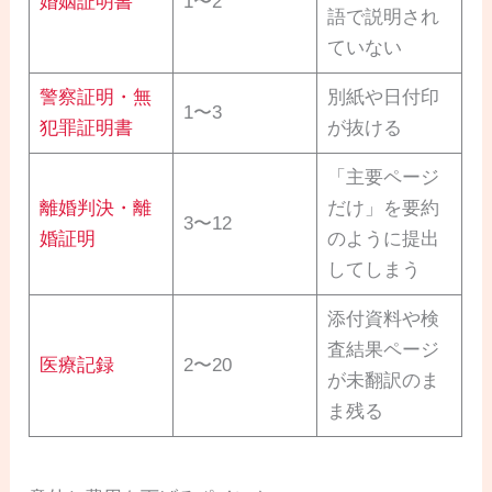
婚姻証明書
1〜2
語で説明され
ていない
警察証明・無
別紙や日付印
1〜3
犯罪証明書
が抜ける
「主要ページ
離婚判決・離
だけ」を要約
3〜12
婚証明
のように提出
してしまう
添付資料や検
査結果ページ
医療記録
2〜20
が未翻訳のま
ま残る