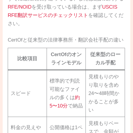
RFE/NOID
を受け取っている場合は、まず
USCIS
RFE翻訳サービスのチェックリスト
を確認してくだ
さい。
CertOfと従来型の法律事務所・翻訳会社手配の違い
CertOfのオン
従来型のロー
比較項目
ラインモデル
カル手配
見積もりのや
標準的で判読
り取りを含め
可能なファイ
スピード
24〜48時間か
ルの多くは
約
かることが多
5〜10分
で納品
い
見積もりベー
料金の見えや
公開価格は1ペ
スで、金額が