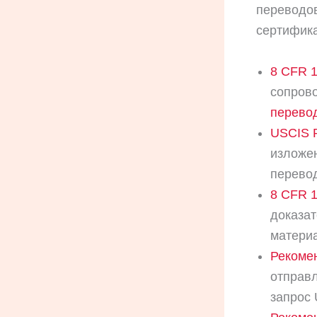
переводов
сертифика
8 CFR 1
сопров
перевод
USCIS P
изложе
перево
8 CFR 1
доказат
материа
Рекоме
отправл
запрос 