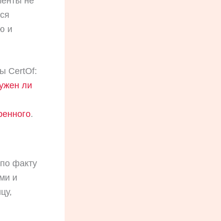
менты не
ся
ю и
ы CertOf:
ужен ли
ренного
.
 по факту
ми и
цу,