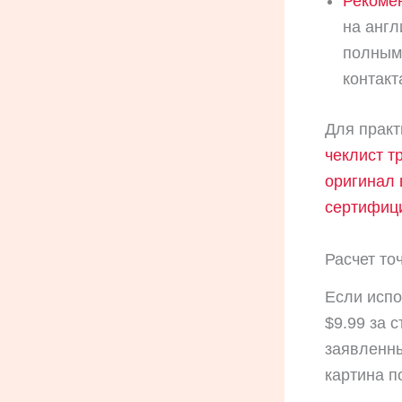
Рекоме
на анг
полным
контакт
Для практ
чеклист т
оригинал
сертифици
Расчет то
Если испо
$9.99 за 
заявленны
картина п