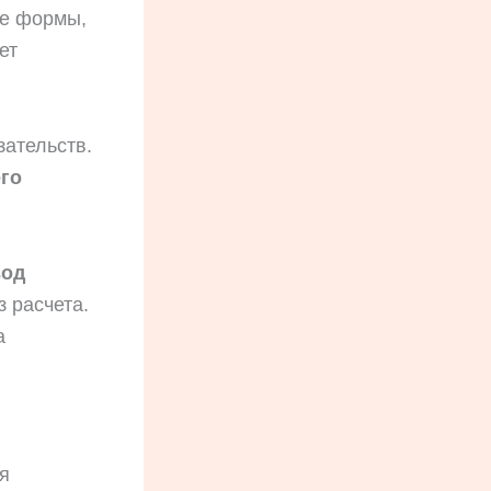
ые формы,
ет
зательств.
го
вод
 расчета.
а
я