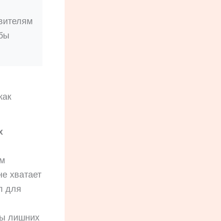
явителям
обы
как
х
ам
не хватает
л для
ты лишних