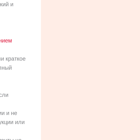
кий и
нием
ли краткое
лный
сли
ии и не
укции или