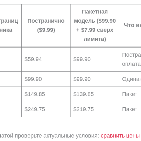
Пакетная
траниц
Постранично
модель ($99.90
Что в
ника
($9.99)
+ $7.99 сверх
лимита)
Постра
$59.94
$99.90
оплата
$99.90
$99.90
Одина
$149.85
$139.85
Пакет
$249.75
$219.75
Пакет
атой проверьте актуальные условия:
сравнить цены