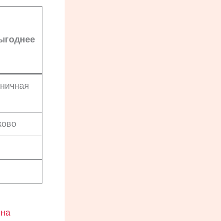
ыгоднее
ничная
ково
 на