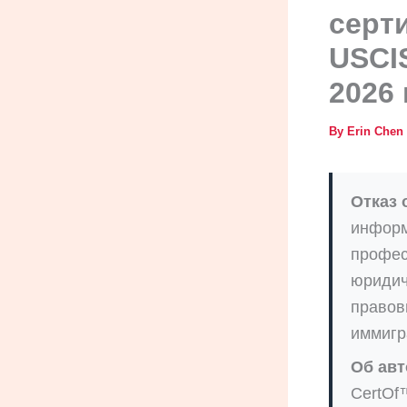
серт
USCIS
2026 
By
Erin Chen
Отказ 
информ
профес
юридич
правов
иммигр
Об авт
CertOf