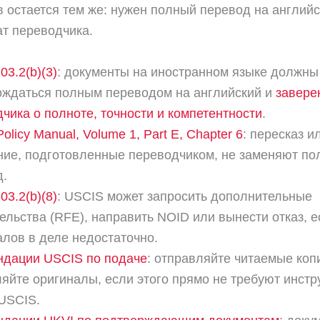
 остается тем же: нужен полный перевод на английс
т переводчика.
03.2(b)(3)
: документы на иностранном языке должны
ождаться полным переводом на английский и
завере
чика о полноте, точности и компетентности
.
olicy Manual, Volume 1, Part E, Chapter 6
: пересказ и
ние, подготовленные переводчиком, не заменяют по
д.
03.2(b)(8)
: USCIS может запросить дополнительные
ельства (RFE), направить NOID или вынести отказ, е
лов в деле недостаточно.
ндации USCIS по подаче
: отправляйте читаемые коп
яйте оригиналы, если этого прямо не требуют инстр
USCIS.