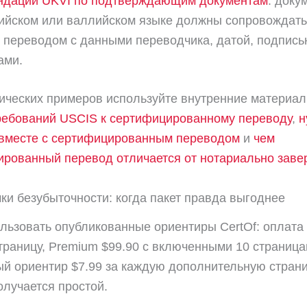
ндации UKVI по подтверждающим документам
: доку
лийском или валлийском языке должны сопровождать
 переводом с данными переводчика, датой, подпись
ами.
ических примеров используйте внутренние материал
ребований USCIS к сертифицированному переводу
,
н
 вместе с сертифицированным переводом
и
чем
рованный перевод отличается от нотариально заве
чки безубыточности: когда пакет правда выгоднее
льзовать опубликованные ориентиры CertOf: оплата
страницу, Premium $99.90 с включенными 10 страница
й ориентир $7.99 за каждую дополнительную страни
олучается простой.