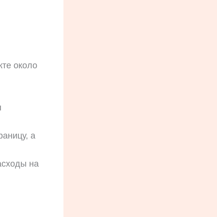
кте около
ы
раницу, а
асходы на