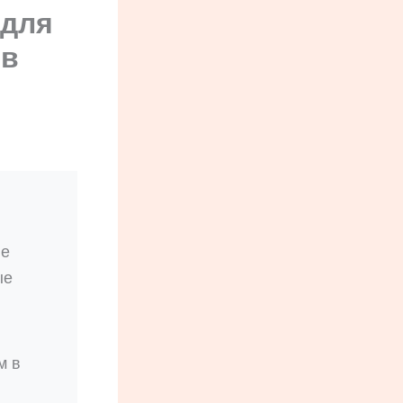
 для
 в
не
ые
м в