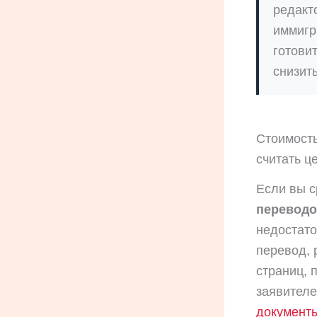
редакт
иммигр
готови
снизит
Стоимость
считать ц
Если вы 
переводо
недостато
перевод, 
страниц, 
заявителе
документ