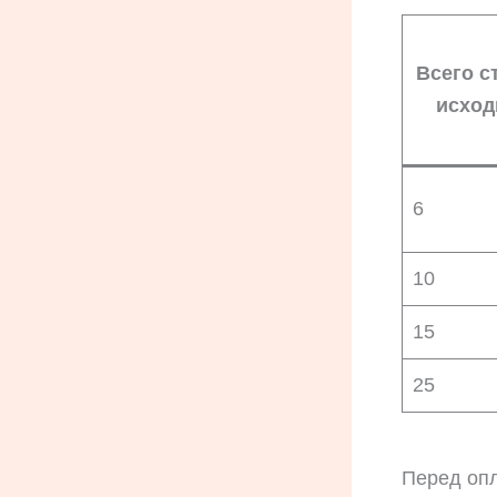
Всего с
исход
6
10
15
25
Перед опл