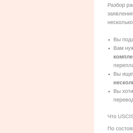
Разбор ра
заявления
несколько
Вы под
Вам ну
компле
перепла
Вы ище
нескол
Вы хоти
перево
Что USCIS
По состо