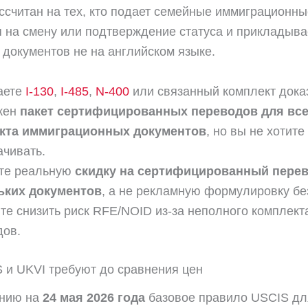
ссчитан на тех, кто подает семейные иммиграционн
 на смену или подтверждение статуса и прикладыва
 документов не на английском языке.
аете
I-130
,
I-485
,
N-400
или связанный комплект дока
жен
пакет сертифицированных переводов для все
кта иммиграционных документов
, но вы не хотите
чивать.
те реальную
скидку на сертифицированный пере
ьких документов
, а не рекламную формулировку без
те снизить риск RFE/NOID из-за неполного комплект
дов.
 и UKVI требуют до сравнения цен
янию на
24 мая 2026 года
базовое правило USCIS дл