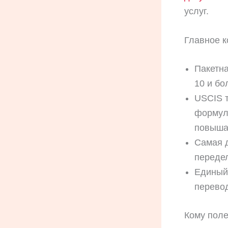
услуг.
Главное к
Пакетна
10 и бо
USCIS т
формули
повыша
Самая д
передел
Едины
перево
Кому поле