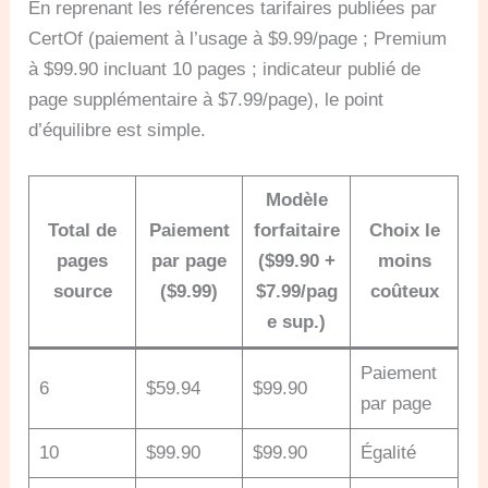
En reprenant les références tarifaires publiées par
CertOf (paiement à l’usage à $9.99/page ; Premium
à $99.90 incluant 10 pages ; indicateur publié de
page supplémentaire à $7.99/page), le point
d’équilibre est simple.
Modèle
Total de
Paiement
forfaitaire
Choix le
pages
par page
($99.90 +
moins
source
($9.99)
$7.99/pag
coûteux
e sup.)
Paiement
6
$59.94
$99.90
par page
10
$99.90
$99.90
Égalité