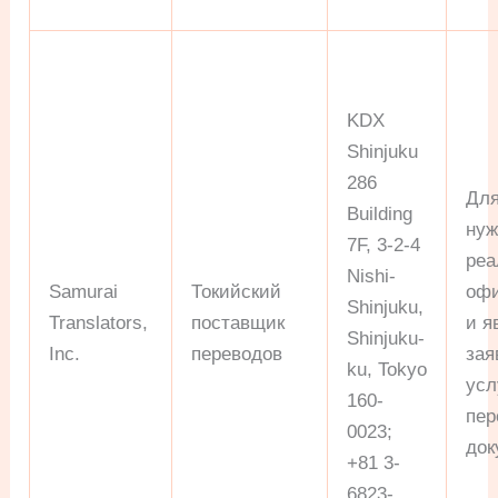
KDX
Shinjuku
286
Для
Building
нуж
7F, 3-2-4
ре
Nishi-
Samurai
Токийский
офи
Shinjuku,
Translators,
поставщик
и я
Shinjuku-
Inc.
переводов
зая
ku, Tokyo
усл
160-
пер
0023;
док
+81 3-
6823-