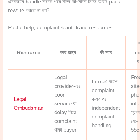
এমনভাবে handle করতে পারে যাতে আপনাকে নিজে আবার pack
rewrite করতে না হয়?
Public help, complaint ও anti-fraud resources
P
Resource
কার জন্য
কী করে
c
s
Legal
Fre
Firm-এ আগে
provider-এর
site
complaint
poor
pho
Legal
করার পর
service বা
inf
Ombudsman
independent
delay নিয়ে
প্রক
complaint
complaint
যেম
handling
থাকা buyer
555