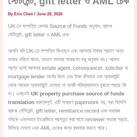
স্টেটমেন্ট, gift letter ও AML চেক
By
Erin Chen
/
June 28, 2026
UK-তে সম্পত্তি কেনার Source of Funds অনুবাদ: ব্যাংক
স্টেটমেন্ট, gift letter ও AML চেক
আপনি যদি UK-তে সম্পত্তি কিনছেন এবং আপনার টাকার প্রমাণ অন্য
ভাষার নথিতে থাকে, তাহলে সমস্যা সাধারণত শুধু অনুবাদ নয়। আসল
প্রশ্ন হলো আপনার estate agent, conveyancer, solicitor বা
mortgage lender অর্থের উৎস এবং টাকা কীভাবে এক অ্যাকাউন্ট
থেকে আরেক অ্যাকাউন্টে এসেছে তা যথেষ্ট পরিষ্কারভাবে বুঝতে পারছে কি
না। এখানেই
UK property purchase source of funds
translation
গুরুত্বপূর্ণ: এটি সাধারণ paperwork নয়, বরং বিদেশি
ব্যাংক স্টেটমেন্ট, gift letter, remittance record এবং সহায়ক
নথিকে এমনভাবে ইংরেজিতে প্রস্তুত করা যাতে reviewer সহজে পড়তে,
মিলিয়ে দেখতে এবং AML চেকের জন্য ব্যবহার করতে পারে।