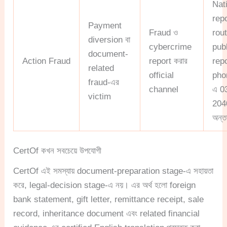
Nat
rep
Payment
Fraud ও
rout
diversion বা
cybercrime
pub
document-
Action Fraud
report করার
rep
related
official
pho
fraud-এর
channel
এ 0
victim
204
অন্তর
CertOf কখন সবচেয়ে উপযোগী
CertOf এই সমস্যায় document-preparation stage-এ সহায়তা
করে, legal-decision stage-এ নয়। এর অর্থ হলো foreign
bank statement, gift letter, remittance receipt, sale
record, inheritance document এবং related financial