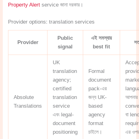
Property Alert
service জানা দরকার।
Provider options: translation services
Public
এই সমস্যায়
Provider
সত
signal
best fit
UK
Acce
translation
Formal
provi
agency;
document
marke
certified
pack-এর
langu
Absolute
translation
জন্য UK-
আপনার
Translations
service
based
conve
এবং legal-
agency
বা len
document
format
requi
positioning
চাইলে।
এর ওপর 