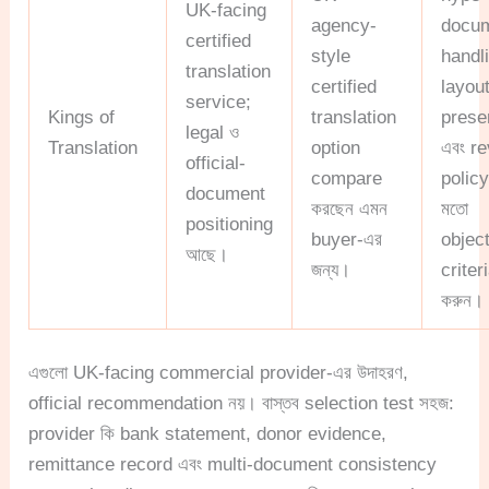
UK-facing
agency-
docu
certified
style
handl
translation
certified
layou
service;
Kings of
translation
prese
legal ও
Translation
option
এবং re
official-
compare
polic
document
করছেন এমন
মতো
positioning
buyer-এর
object
আছে।
জন্য।
criteri
করুন।
এগুলো UK-facing commercial provider-এর উদাহরণ,
official recommendation নয়। বাস্তব selection test সহজ:
provider কি bank statement, donor evidence,
remittance record এবং multi-document consistency