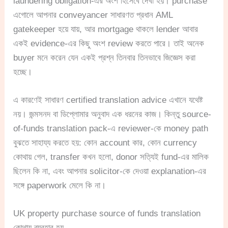
laundering obligation-এর অংশ হিসেবে দেখা হয়। purchase
এগোলে আপনার conveyancer সাধারণত প্রধান AML
gatekeeper হয়ে যায়, আর mortgage থাকলে lender আবার
একই evidence-এর কিছু অংশ review করতে পারে। তাই অনেক
buyer মনে করেন যেন একই প্রশ্ন তিনবার তিনভাবে জিজ্ঞেস করা
হচ্ছে।
এ কারণেই সাধারণ certified translation advice এখানে যথেষ্ট
নয়। জন্মসনদ বা ডিপ্লোমার অনুবাদ এক ধরনের কাজ। কিন্তু source-
of-funds translation pack-এ reviewer-কে money path
বুঝতে সাহায্য করতে হয়: কোন account কার, কোন currency
কোথায় গেল, transfer কখন হলো, donor সত্যিই fund-এর মালিক
ছিলেন কি না, এবং আপনার solicitor-কে দেওয়া explanation-এর
সঙ্গে paperwork মেলে কি না।
UK property purchase source of funds translation
কোথায় ব্যবহার হয়