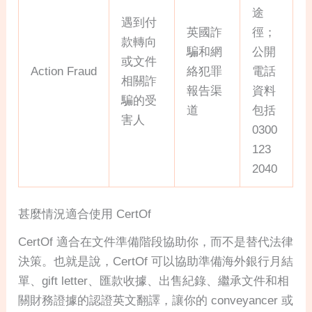
途
遇到付
英國詐
徑；
款轉向
騙和網
公開
或文件
Action Fraud
絡犯罪
電話
相關詐
報告渠
資料
騙的受
道
包括
害人
0300
123
2040
甚麼情況適合使用 CertOf
CertOf 適合在文件準備階段協助你，而不是替代法律
決策。也就是說，CertOf 可以協助準備海外銀行月結
單、gift letter、匯款收據、出售紀錄、繼承文件和相
關財務證據的認證英文翻譯，讓你的 conveyancer 或