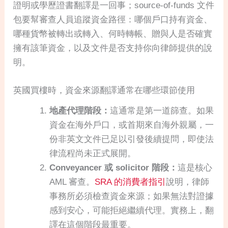
證明或學歷證書翻譯是一回事；source-of-funds 文件
包要幫審查人員追蹤資金路徑：哪個戶口持有資金、
哪種貨幣被轉出或轉入、何時轉帳、贈與人是否確實
擁有該筆資金，以及文件是否支持你向律師提供的說
明。
英國買樓時，資金來源翻譯通常在哪些環節使用
地產代理階段：
這通常是第一道篩查。如果
資金在海外戶口，或首期來自海外親屬，一
份非英文文件已足以引發後續提問，即使法
律流程尚未正式展開。
Conveyancer 或 solicitor 階段：
這是核心
AML 審查。
SRA 的消費者指引
說明，律師
事務所必須檢查資金來源；如果無法對證據
感到安心，可能拒絕繼續代理。實務上，翻
譯在這個階段最重要。