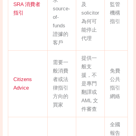
求
SRA 消費者
及
監管
source-
指引
solicitor
機構
of-
為何可
指引
funds
能停止
證據的
代理
客戶
提供一
需要一
般支
般消費
免費
援，不
Citizens
者或法
公共
是專門
Advice
律指引
指引
翻譯或
方向的
網絡
AML 文
買家
件審查
全國
報告