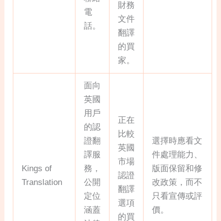
財務
電
文件
話。
翻譯
的買
家。
面向
英國
用戶
正在
的認
比較
證翻
選擇時應看文
英國
譯服
件處理能力、
市場
Kings of
務，
版面保留和修
認證
Translation
公開
改政策，而不
翻譯
定位
只看宣傳或評
選項
涵蓋
價。
的買