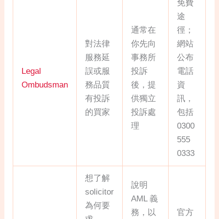
免費
途
通常在
徑；
對法律
你先向
網站
服務延
事務所
公布
Legal
誤或服
投訴
電話
Ombudsman
務品質
後，提
資
有投訴
供獨立
訊，
的買家
投訴處
包括
理
0300
555
0333
想了解
說明
solicitor
AML 義
為何要
務，以
官方