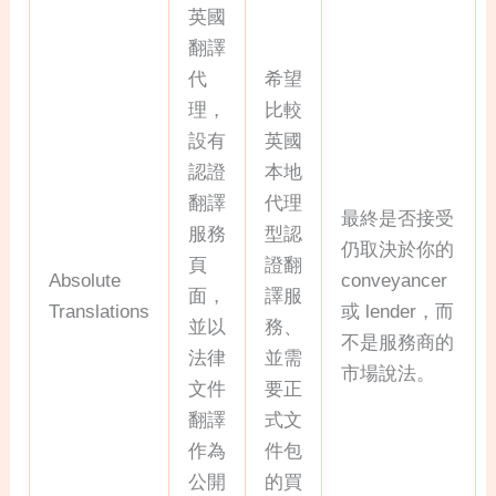
英國
翻譯
代
希望
理，
比較
設有
英國
認證
本地
翻譯
代理
最終是否接受
服務
型認
仍取決於你的
頁
證翻
Absolute
conveyancer
面，
譯服
Translations
或 lender，而
並以
務、
不是服務商的
法律
並需
市場說法。
文件
要正
翻譯
式文
作為
件包
公開
的買