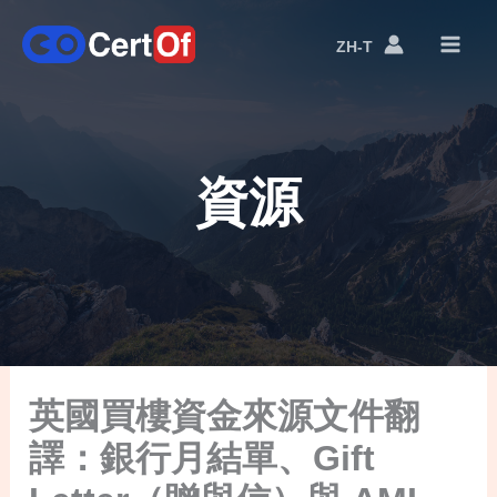
ZH-T
語
言
切
換
資源
英國買樓資金來源文件翻
譯：銀行月結單、Gift