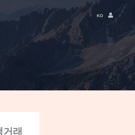
KO
Language
Switcher
행거래