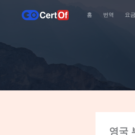
홈
번역
요
영국 