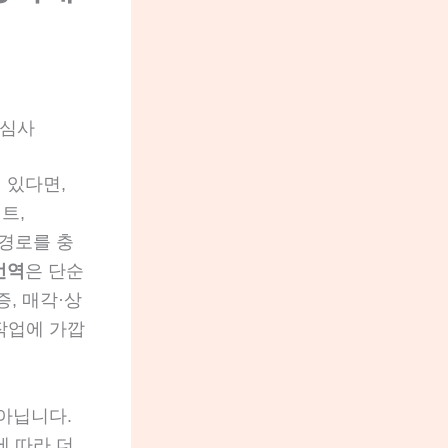
 심사
 있다면,
트,
동 경로를 충
번역
은 단순
, 매각·상
작업에 가깝
아닙니다.
건에 따라 더