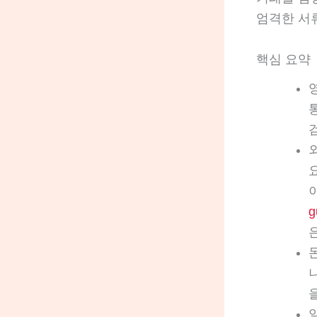
엄격한 서
핵심 요약
g