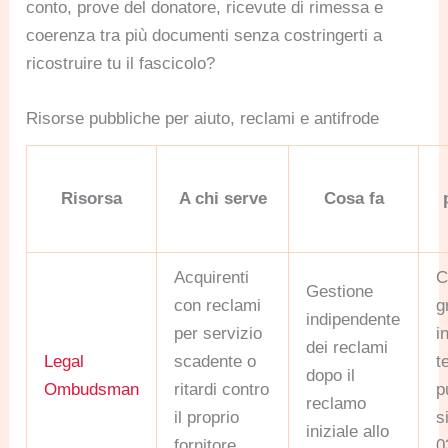
conto, prove del donatore, ricevute di rimessa e
coerenza tra più documenti senza costringerti a
ricostruire tu il fascicolo?
Risorse pubbliche per aiuto, reclami e antifrode
Risorsa
A chi serve
Cosa fa
Acquirenti
C
Gestione
con reclami
g
indipendente
per servizio
i
dei reclami
Legal
scadente o
t
dopo il
Ombudsman
ritardi contro
p
reclamo
il proprio
s
iniziale allo
fornitore
0