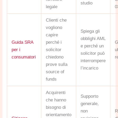
studio
legale
0
Clienti che
vogliono
Spiega gli
capire
obblighi AML
Guida SRA
perché i
G
e perché un
per i
solicitor
u
solicitor può
consumatori
chiedono
r
interrompere
prove sulla
l’incarico
source of
funds
Acquirenti
Supporto
che hanno
generale,
bisogno di
non
R
orientamento