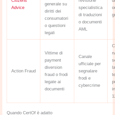
Citizens
revisione
d
generale su
Advice
specialistica
o
diritti dei
di traduzioni
g
consumatori
o documenti
o questioni
AML
legali
C
Vittime di
n
Canale
payment
s
ufficiale per
diversion
l
Action Fraud
segnalare
fraud o frodi
t
frodi e
legate ai
p
cybercrime
documenti
i
1
Quando CertOf è adatto