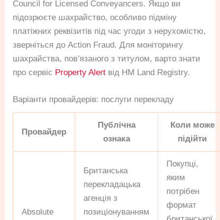
Council for Licensed Conveyancers. Якщо ви
підозрюєте шахрайство, особливо підміну
платіжних реквізитів під час угоди з нерухомістю,
зверніться до Action Fraud. Для моніторингу
шахрайства, пов’язаного з титулом, варто знати
про сервіс
Property Alert
від HM Land Registry.
Варіанти провайдерів: послуги перекладу
Публічна
Коли може
Провайдер
ознака
підійти
Покупці,
Британська
яким
перекладацька
потрібен
агенція з
формат
Absolute
позиціонуванням
британської