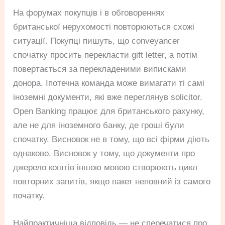
На форумах покупців і в обговореннях
британської нерухомості повторюються схожі
ситуації. Покупці пишуть, що conveyancer
спочатку просить перекласти gift letter, а потім
повертається за перекладеними виписками
донора. Іпотечна команда може вимагати ті самі
іноземні документи, які вже переглянув solicitor.
Open Banking працює для британського рахунку,
але не для іноземного банку, де гроші були
спочатку. Висновок не в тому, що всі фірми діють
однаково. Висновок у тому, що документи про
джерело коштів іншою мовою створюють цикл
повторних запитів, якщо пакет неповний із самого
початку.
Найпрактичніша відповідь — не сперечатися про