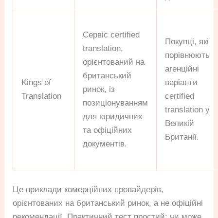
Сервіс certified
Покупці, які
translation,
порівнюють
орієнтований на
агенційні
британський
Kings of
варіанти
ринок, із
Translation
certified
позиціонуванням
translation у
для юридичних
Великій
та офіційних
Британії.
документів.
Це приклади комерційних провайдерів,
орієнтованих на британський ринок, а не офіційні
рекомендації. Практичний тест простий: чи може