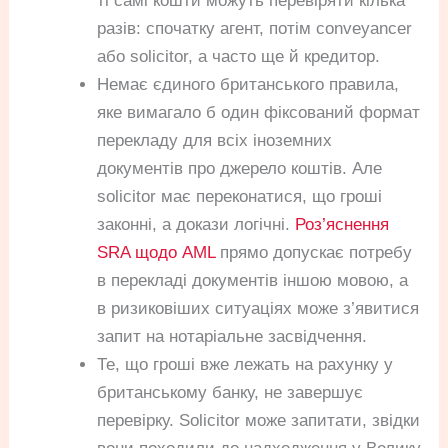
ті самі кошти можуть перевіряти кілька
разів: спочатку агент, потім conveyancer
або solicitor, а часто ще й кредитор.
Немає єдиного британського правила,
яке вимагало б один фіксований формат
перекладу для всіх іноземних
документів про джерело коштів. Але
solicitor має переконатися, що гроші
законні, а докази логічні.
Роз’яснення
SRA щодо AML
прямо допускає потребу
в перекладі документів іншою мовою, а
в ризиковіших ситуаціях може з’явитися
запит на нотаріальне засвідчення.
Те, що гроші вже лежать на рахунку у
британському банку, не завершує
перевірку. Solicitor може запитати, звідки