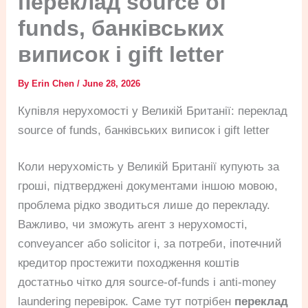
переклад source of
funds, банківських
виписок і gift letter
By
Erin Chen
/
June 28, 2026
Купівля нерухомості у Великій Британії: переклад
source of funds, банківських виписок і gift letter
Коли нерухомість у Великій Британії купують за
гроші, підтверджені документами іншою мовою,
проблема рідко зводиться лише до перекладу.
Важливо, чи зможуть агент з нерухомості,
conveyancer або solicitor і, за потреби, іпотечний
кредитор простежити походження коштів
достатньо чітко для source-of-funds і anti-money
laundering перевірок. Саме тут потрібен
переклад