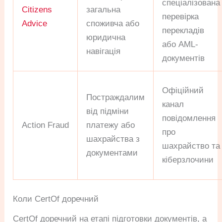
спеціалізована
Citizens
загальна
перевірка
Advice
споживча або
перекладів
юридична
або AML-
навігація
документів
Офіційний
Постраждалим
канал
від підміни
повідомлення
Action Fraud
платежу або
про
шахрайства з
шахрайство та
документами
кіберзлочини
Коли CertOf доречний
CertOf доречний на етапі підготовки документів, а