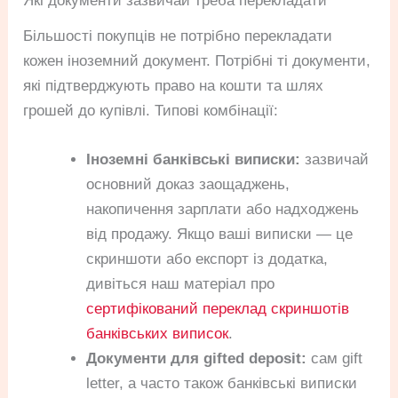
Які документи зазвичай треба перекладати
Більшості покупців не потрібно перекладати
кожен іноземний документ. Потрібні ті документи,
які підтверджують право на кошти та шлях
грошей до купівлі. Типові комбінації:
Іноземні банківські виписки:
зазвичай
основний доказ заощаджень,
накопичення зарплати або надходжень
від продажу. Якщо ваші виписки — це
скриншоти або експорт із додатка,
дивіться наш матеріал про
сертифікований переклад скриншотів
банківських виписок
.
Документи для gifted deposit:
сам gift
letter, а часто також банківські виписки