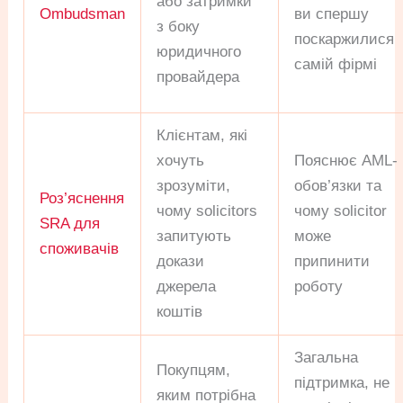
або затримки
Ombudsman
ви спершу
з боку
поскаржилися
юридичного
самій фірмі
провайдера
Клієнтам, які
хочуть
Пояснює AML-
зрозуміти,
обов’язки та
Роз’яснення
чому solicitors
чому solicitor
SRA для
запитують
може
споживачів
докази
припинити
джерела
роботу
коштів
Загальна
Покупцям,
підтримка, не
яким потрібна