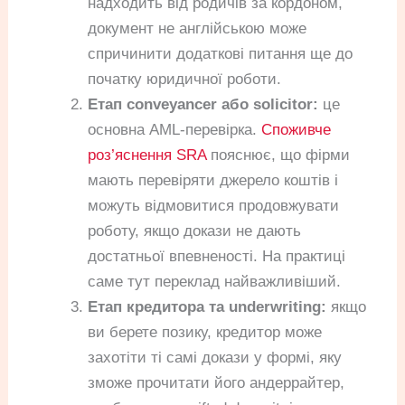
надходить від родичів за кордоном,
документ не англійською може
спричинити додаткові питання ще до
початку юридичної роботи.
Етап conveyancer або solicitor:
це
основна AML-перевірка.
Споживче
роз’яснення SRA
пояснює, що фірми
мають перевіряти джерело коштів і
можуть відмовитися продовжувати
роботу, якщо докази не дають
достатньої впевненості. На практиці
саме тут переклад найважливіший.
Етап кредитора та underwriting:
якщо
ви берете позику, кредитор може
захотіти ті самі докази у формі, яку
зможе прочитати його андеррайтер,