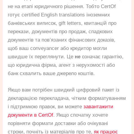
не на етапі юридичного рішення. Тобто CertOf
готує certified English translations іноземних
банківських виписок, gift letters, квитанцій про
перекази, документів про продаж, спадкових
документів та пов’язаних фінансових доказів,
щоб ваш conveyancer або кредитор могли
швидше їх переглянути. Це
не
означає гарантію,
що юридична фірма, агент з нерухомості або
банк схвалить ваше джерело коштів.
Якщо вам потрібен швидкий цифровий пакет із
декларацією перекладача, чітким форматуванням
і підтримкою правок, ви можете
завантажити
документи в CertOf
. Якщо спочатку хочете
порівняти формати доставки або очікувані
строки, почніть із матеріалів про те,
як працює