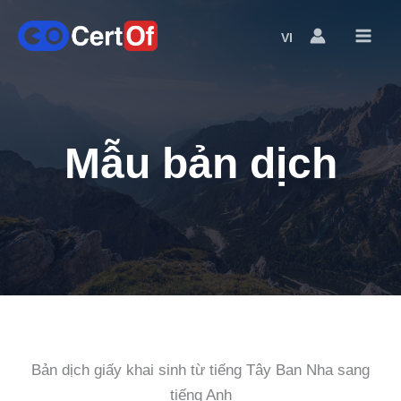
VI
Language
Switcher
Mẫu bản dịch
Bản dịch giấy khai sinh từ tiếng Tây Ban Nha sang
tiếng Anh