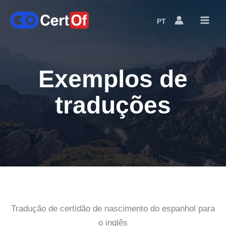
PT
Language
Switcher
Exemplos de
traduções
Tradução de certidão de nascimento do espanhol para
o inglês