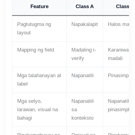
Feature
Class A
Class B
Pagtutugma ng
Napakalapit
Halos mali
layout
Mapping ng field
Madaling i-
Karaniwang
verify
madali
Mga talahanayan at
Napanatili
Pinasimple
label
Mga selyo,
Napanatili
Napanatili o
larawan, visual na
sa
pinasimple
bahagi
konteksto