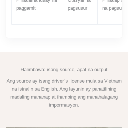
Pinakamahusay na
Opisyal na
Pinakaprakt
paggamit
pagsusuri
na pagsusur
Halimbawa: isang source, apat na output
Ang source ay isang driver’s license mula sa Vietnam
na isinalin sa English. Ang layunin ay panatilihing
madaling mahanap at ihambing ang mahahalagang
impormasyon.