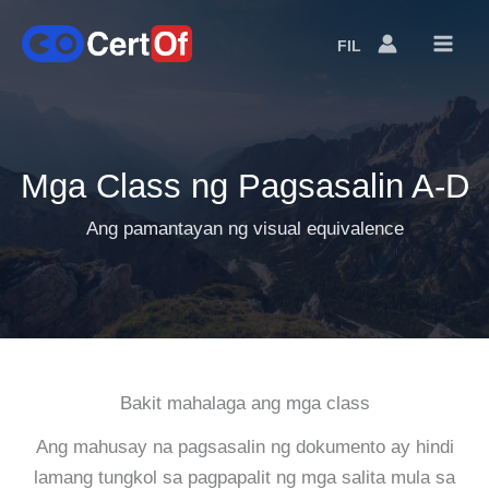
FIL
Language
Switcher
Mga Class ng Pagsasalin A-D
Ang pamantayan ng visual equivalence
Bakit mahalaga ang mga class
Ang mahusay na pagsasalin ng dokumento ay hindi
lamang tungkol sa pagpapalit ng mga salita mula sa