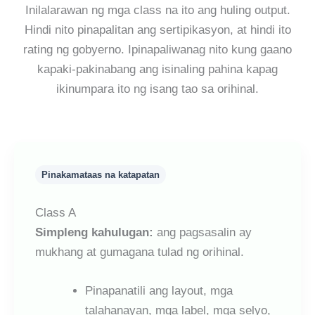
Inilalarawan ng mga class na ito ang huling output.
Hindi nito pinapalitan ang sertipikasyon, at hindi ito
rating ng gobyerno. Ipinapaliwanag nito kung gaano
kapaki-pakinabang ang isinaling pahina kapag
ikinumpara ito ng isang tao sa orihinal.
Pinakamataas na katapatan
Class A
Simpleng kahulugan:
ang pagsasalin ay
mukhang at gumagana tulad ng orihinal.
Pinapanatili ang layout, mga
talahanayan, mga label, mga selyo,