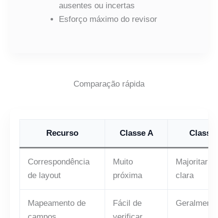
ausentes ou incertas
Esforço máximo do revisor
Comparação rápida
Recurso
Classe A
Classe
Correspondência
Muito
Majoritaria
de layout
próxima
clara
Mapeamento de
Fácil de
Geralmente 
campos
verificar