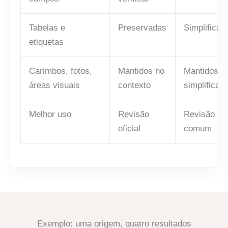
Tabelas e
Preservadas
Simplificad
etiquetas
Carimbos, fotos,
Mantidos no
Mantidos o
áreas visuais
contexto
simplificad
Melhor uso
Revisão
Revisão prá
oficial
comum
Exemplo: uma origem, quatro resultados