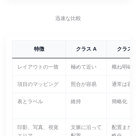
迅速な比較
特徴
クラス A
クラス 
レイアウトの一致
極めて近い
概ね明確
項目のマッピング
照合が容易
通常は容
表とラベル
維持
簡略化
印影、写真、視覚
文脈に沿って
配置また
エリア
配置
略化