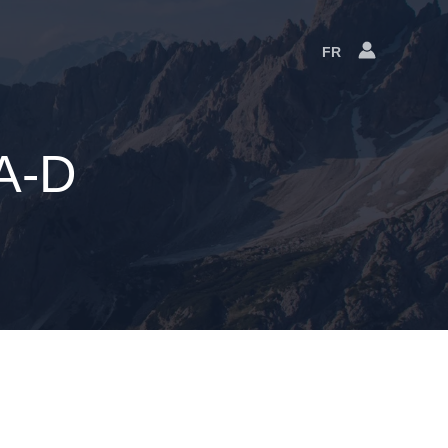
FR
Language
Switcher
 A-D